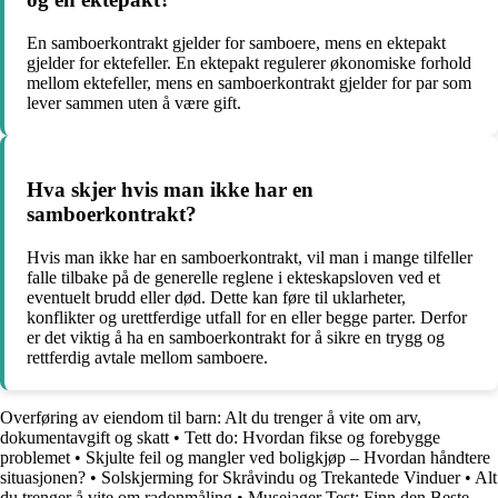
En samboerkontrakt gjelder for samboere, mens en ektepakt
gjelder for ektefeller. En ektepakt regulerer økonomiske forhold
mellom ektefeller, mens en samboerkontrakt gjelder for par som
lever sammen uten å være gift.
Hva skjer hvis man ikke har en
samboerkontrakt?
Hvis man ikke har en samboerkontrakt, vil man i mange tilfeller
falle tilbake på de generelle reglene i ekteskapsloven ved et
eventuelt brudd eller død. Dette kan føre til uklarheter,
konflikter og urettferdige utfall for en eller begge parter. Derfor
er det viktig å ha en samboerkontrakt for å sikre en trygg og
rettferdig avtale mellom samboere.
Overføring av eiendom til barn: Alt du trenger å vite om arv,
dokumentavgift og skatt
•
Tett do: Hvordan fikse og forebygge
problemet
•
Skjulte feil og mangler ved boligkjøp – Hvordan håndtere
situasjonen?
•
Solskjerming for Skråvindu og Trekantede Vinduer
•
Alt
du trenger å vite om radonmåling
•
Musejager Test: Finn den Beste