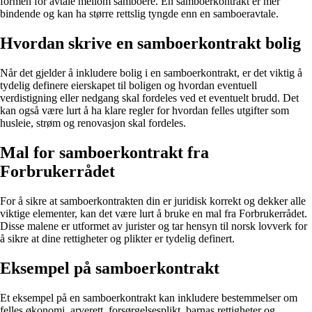
formen for avtale mellom samboere. En samboerkontrakt er mer
bindende og kan ha større rettslig tyngde enn en samboeravtale.
Hvordan skrive en samboerkontrakt bolig
Når det gjelder å inkludere bolig i en samboerkontrakt, er det viktig å
tydelig definere eierskapet til boligen og hvordan eventuell
verdistigning eller nedgang skal fordeles ved et eventuelt brudd. Det
kan også være lurt å ha klare regler for hvordan felles utgifter som
husleie, strøm og renovasjon skal fordeles.
Mal for samboerkontrakt fra
Forbrukerrådet
For å sikre at samboerkontrakten din er juridisk korrekt og dekker alle
viktige elementer, kan det være lurt å bruke en mal fra Forbrukerrådet.
Disse malene er utformet av jurister og tar hensyn til norsk lovverk for
å sikre at dine rettigheter og plikter er tydelig definert.
Eksempel på samboerkontrakt
Et eksempel på en samboerkontrakt kan inkludere bestemmelser om
felles økonomi, arverett, forsørgelsesplikt, barnas rettigheter og