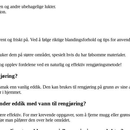
en og andre ubehagelige lukter.
jon.
nt og friskt på. Ved å følge riktige blandingsforhold og tips for anven
 bruker dem på større områder, spesielt hvis du har følsomme materialer.
og opplev fordelene ved en naturlig og effektiv rengjøringsmetode!
gjøring?
smak enn vanlig eddik. Den kan brukes til rengjøring på grunn av sine a
er i hjemmet.
der eddik med vann til rengjøring?
være effektiv. For mer krevende oppgaver, som å fjerne mugg eller grøn
n før man påfører den over hele området.