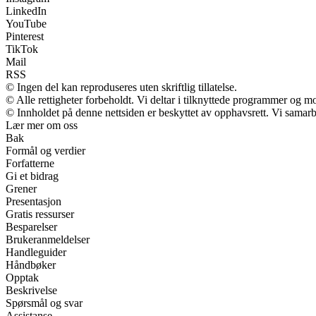
LinkedIn
YouTube
Pinterest
TikTok
Mail
RSS
© Ingen del kan reproduseres uten skriftlig tillatelse.
© Alle rettigheter forbeholdt. Vi deltar i tilknyttede programmer og m
© Innholdet på denne nettsiden er beskyttet av opphavsrett. Vi samarb
Lær mer om oss
Bak
Formål og verdier
Forfatterne
Gi et bidrag
Grener
Presentasjon
Gratis ressurser
Besparelser
Brukeranmeldelser
Handleguider
Håndbøker
Opptak
Beskrivelse
Spørsmål og svar
Assistanse