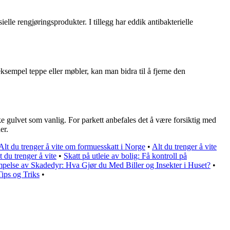
le rengjøringsprodukter. I tillegg har eddik antibakterielle
 eksempel teppe eller møbler, kan man bidra til å fjerne den
ke gulvet som vanlig. For parkett anbefales det å være forsiktig med
er.
Alt du trenger å vite om formuesskatt i Norge
•
Alt du trenger å vite
 du trenger å vite
•
Skatt på utleie av bolig: Få kontroll på
pelse av Skadedyr: Hva Gjør du Med Biller og Insekter i Huset?
•
ips og Triks
•