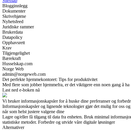
Sitemap
Blogginnlegg
Dokumenter
Skrivehjørne
Nyhetsfeed
Juridiske rammer
Brukerdata
Datapolicy
Opphavsrett
Krav
Tilgjengelighet
Bærekraft
Husselskap.com
Norge Web
admin@norgeweb.com
Det perfekte hjemmekontoret: Tips for produktivitet
Med flere som jobber hjemmefra, er det viktigere enn noen gang å ha e
Last ned e-boken nå
Vi bruker informasjonskapsler for å huske dine preferanser og forbed
Informasjonskapsler og lignende teknologier gjør det mulig for oss og v
når som helst justere valgene dine
Lagre og/eller få tilgang til data fra enheten. Bruk minimal informasj
statistiske metoder. Forbedre og utvide våre digitale løsninger
Alternativer