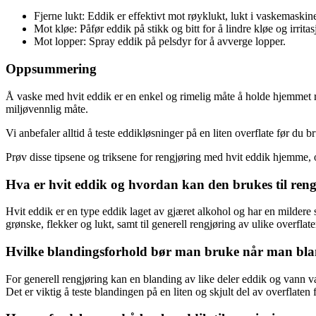
Fjerne lukt: Eddik er effektivt mot røyklukt, lukt i vaskemaskin
Mot kløe: Påfør eddik på stikk og bitt for å lindre kløe og irritas
Mot lopper: Spray eddik på pelsdyr for å avverge lopper.
Oppsummering
Å vaske med hvit eddik er en enkel og rimelig måte å holde hjemmet re
miljøvennlig måte.
Vi anbefaler alltid å teste eddikløsninger på en liten overflate før du
Prøv disse tipsene og triksene for rengjøring med hvit eddik hjemme, 
Hva er hvit eddik og hvordan kan den brukes til ren
Hvit eddik er en type eddik laget av gjæret alkohol og har en mildere 
grønske, flekker og lukt, samt til generell rengjøring av ulike overflat
Hvilke blandingsforhold bør man bruke når man blan
For generell rengjøring kan en blanding av like deler eddik og vann 
Det er viktig å teste blandingen på en liten og skjult del av overflate