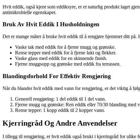
Hvit eddik, også kjent som eddiksyre, er et naturlig produkt laget g
antimikrobielle egenskaper.
Bruk Av Hvit Eddik I Husholdningen
Det er mange måter å bruke hvit eddik til å rengjøre hjemmet ditt på. H
Vaske tak med eddik for å fjerne mugg og grønske.
Rense tepper med eddik for å fjerne lukt og flekker.
Vaske glass med eddik for en skinnende finish.
Fjerne muggsopp og grønske med eddik fra terrassen.
Blandingsforhold For Effektiv Rengjøring
Når du blander hvit eddik med vann for rengjøring, er det viktig å følg
Generell rengjøring: 1 del eddik til 1 del vann.
Fjerne mugg og grønske: Ren eddik eller 70/30 blanding med 
Rense tepper: 1 kopp eddik til 2 kopper vann.
Kjerringråd Og Andre Anvendelser
I tillegg til rengjøring, er hvit eddik også brukt i kjerringråd for ulike 