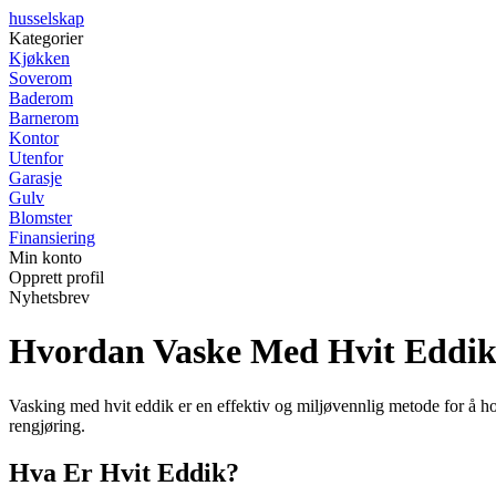
husselskap
Kategorier
Kjøkken
Soverom
Baderom
Barnerom
Kontor
Utenfor
Garasje
Gulv
Blomster
Finansiering
Min konto
Opprett profil
Nyhetsbrev
Hvordan Vaske Med Hvit Eddik:
Vasking med hvit eddik er en effektiv og miljøvennlig metode for å hol
rengjøring.
Hva Er Hvit Eddik?