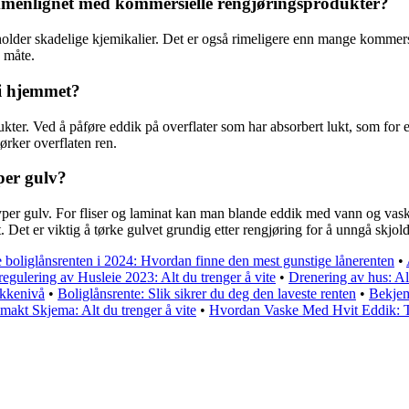
ammenlignet med kommersielle rengjøringsprodukter?
older skadelige kjemikalier. Det er også rimeligere enn mange kommersiel
v måte.
 i hjemmet?
 lukter. Ved å påføre eddik på overflater som har absorbert lukt, som for
ørker overflaten ren.
per gulv?
 typer gulv. For fliser og laminat kan man blande eddik med vann og vas
et er viktig å tørke gulvet grundig etter rengjøring for å unngå skjold
 boliglånsrenten i 2024: Hvordan finne den mest gunstige lånerenten
•
regulering av Husleie 2023: Alt du trenger å vite
•
Drenering av hus: Alt
akkenivå
•
Boliglånsrente: Slik sikrer du deg den laveste renten
•
Bekjem
makt Skjema: Alt du trenger å vite
•
Hvordan Vaske Med Hvit Eddik: T