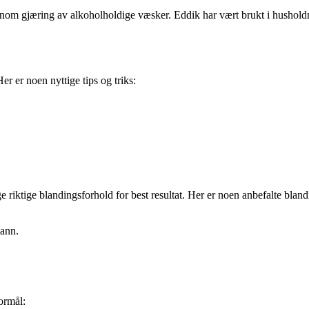
jennom gjæring av alkoholholdige væsker. Eddik har vært brukt i hushol
er er noen nyttige tips og triks:
e riktige blandingsforhold for best resultat. Her er noen anbefalte blan
vann.
formål: