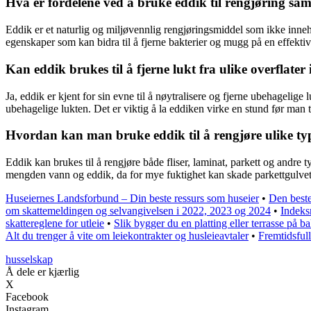
Hva er fordelene ved å bruke eddik til rengjøring s
Eddik er et naturlig og miljøvennlig rengjøringsmiddel som ikke inneh
egenskaper som kan bidra til å fjerne bakterier og mugg på en effekti
Kan eddik brukes til å fjerne lukt fra ulike overflater
Ja, eddik er kjent for sin evne til å nøytralisere og fjerne ubehagelige
ubehagelige lukten. Det er viktig å la eddiken virke en stund før man t
Hvordan kan man bruke eddik til å rengjøre ulike ty
Eddik kan brukes til å rengjøre både fliser, laminat, parkett og andre
mengden vann og eddik, da for mye fuktighet kan skade parkettgulvet. D
Huseiernes Landsforbund – Din beste ressurs som huseier
•
Den beste
om skattemeldingen og selvangivelsen i 2022, 2023 og 2024
•
Indeks
skattereglene for utleie
•
Slik bygger du en platting eller terrasse på b
Alt du trenger å vite om leiekontrakter og husleieavtaler
•
Fremtidsfull
husselskap
Å dele er kjærlig
X
Facebook
Instagram