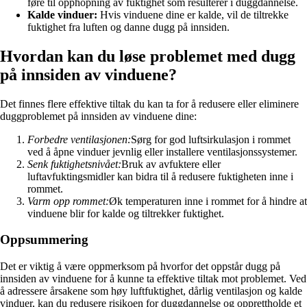
føre til opphopning av fuktighet som resulterer i duggdannelse.
Kalde vinduer:
Hvis vinduene dine er kalde, vil de tiltrekke
fuktighet fra luften og danne dugg på innsiden.
Hvordan kan du løse problemet med dugg
på innsiden av vinduene?
Det finnes flere effektive tiltak du kan ta for å redusere eller eliminere
duggproblemet på innsiden av vinduene dine:
Forbedre ventilasjonen:
Sørg for god luftsirkulasjon i rommet
ved å åpne vinduer jevnlig eller installere ventilasjonssystemer.
Senk fuktighetsnivået:
Bruk av avfuktere eller
luftavfuktingsmidler kan bidra til å redusere fuktigheten inne i
rommet.
Varm opp rommet:
Øk temperaturen inne i rommet for å hindre at
vinduene blir for kalde og tiltrekker fuktighet.
Oppsummering
Det er viktig å være oppmerksom på hvorfor det oppstår dugg på
innsiden av vinduene for å kunne ta effektive tiltak mot problemet. Ved
å adressere årsakene som høy luftfuktighet, dårlig ventilasjon og kalde
vinduer, kan du redusere risikoen for duggdannelse og opprettholde et