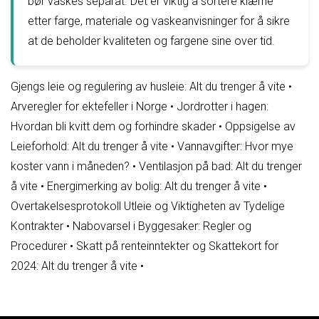
bør vaskes separat. Det er viktig å sortere klærne
etter farge, materiale og vaskeanvisninger for å sikre
at de beholder kvaliteten og fargene sine over tid.
Gjengs leie og regulering av husleie: Alt du trenger å vite
•
Arveregler for ektefeller i Norge
•
Jordrotter i hagen:
Hvordan bli kvitt dem og forhindre skader
•
Oppsigelse av
Leieforhold: Alt du trenger å vite
•
Vannavgifter: Hvor mye
koster vann i måneden?
•
Ventilasjon på bad: Alt du trenger
å vite
•
Energimerking av bolig: Alt du trenger å vite
•
Overtakelsesprotokoll Utleie og Viktigheten av Tydelige
Kontrakter
•
Nabovarsel i Byggesaker: Regler og
Procedurer
•
Skatt på renteinntekter og Skattekort for
2024: Alt du trenger å vite
•