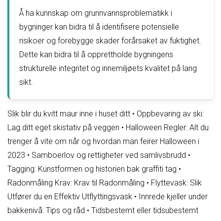
Å ha kunnskap om grunnvannsproblematikk i
bygninger kan bidra til å identifisere potensielle
risikoer og forebygge skader forårsaket av fuktighet.
Dette kan bidra til å opprettholde bygningens
strukturelle integritet og innemiljøets kvalitet på lang
sikt.
Slik blir du kvitt maur inne i huset ditt
•
Oppbevaring av ski:
Lag ditt eget skistativ på veggen
•
Halloween Regler: Alt du
trenger å vite om når og hvordan man feirer Halloween i
2023
•
Samboerlov og rettigheter ved samlivsbrudd
•
Tagging: Kunstformen og historien bak graffiti tag
•
Radonmåling Krav: Krav til Radonmåling
•
Flyttevask: Slik
Utfører du en Effektiv Utflyttingsvask
•
Innrede kjeller under
bakkenivå: Tips og råd
•
Tidsbestemt eller tidsubestemt