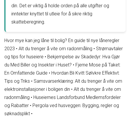
din. Det er viktig å holde orden på alle utgifter og
inntekter knyttet til utleie for å sikre riktig
skatteberegning.
Hvor mye kan jeg låne til bolig? En guide til nye låneregler
2023
•
Alt du trenger å vite om radonmåling
•
Strømavtaler
og tips for huseiere
•
Bekjempelse av Skadedyr: Hva Gjør
du Med Biller og Insekter i Huset?
•
Fjerne Mose på Taket:
En Omfattende Guide
•
Hvordan Bli Kvitt Sølvkre Effektivt:
Tips og Triks
•
Samsvarserklæring: Alt du trenger å vite om
elektroinstallasjoner i boligen din
•
Alt du trenger å vite om
radonmåling
•
Huseiernes Landsforbund Medlemsfordeler
og Rabatter
•
Pergola ved husveggen: Bygging, regler og
søknadsplikt
•