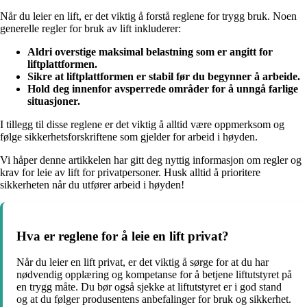
Når du leier en lift, er det viktig å forstå reglene for trygg bruk. Noen
generelle regler for bruk av lift inkluderer:
Aldri overstige maksimal belastning som er angitt for
liftplattformen.
Sikre at liftplattformen er stabil før du begynner å arbeide.
Hold deg innenfor avsperrede områder for å unngå farlige
situasjoner.
I tillegg til disse reglene er det viktig å alltid være oppmerksom og
følge sikkerhetsforskriftene som gjelder for arbeid i høyden.
Vi håper denne artikkelen har gitt deg nyttig informasjon om regler og
krav for leie av lift for privatpersoner. Husk alltid å prioritere
sikkerheten når du utfører arbeid i høyden!
Hva er reglene for å leie en lift privat?
Når du leier en lift privat, er det viktig å sørge for at du har
nødvendig opplæring og kompetanse for å betjene liftutstyret på
en trygg måte. Du bør også sjekke at liftutstyret er i god stand
og at du følger produsentens anbefalinger for bruk og sikkerhet.