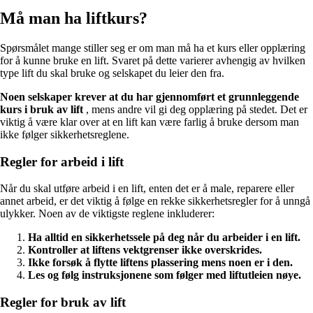
Må man ha liftkurs?
Spørsmålet mange stiller seg er om man må ha et kurs eller opplæring
for å kunne bruke en lift. Svaret på dette varierer avhengig av hvilken
type lift du skal bruke og selskapet du leier den fra.
Noen selskaper krever at du har gjennomført et grunnleggende
kurs i bruk av lift
, mens andre vil gi deg opplæring på stedet. Det er
viktig å være klar over at en lift kan være farlig å bruke dersom man
ikke følger sikkerhetsreglene.
Regler for arbeid i lift
Når du skal utføre arbeid i en lift, enten det er å male, reparere eller
annet arbeid, er det viktig å følge en rekke sikkerhetsregler for å unngå
ulykker. Noen av de viktigste reglene inkluderer:
Ha alltid en sikkerhetssele på deg når du arbeider i en lift.
Kontroller at liftens vektgrenser ikke overskrides.
Ikke forsøk å flytte liftens plassering mens noen er i den.
Les og følg instruksjonene som følger med liftutleien nøye.
Regler for bruk av lift