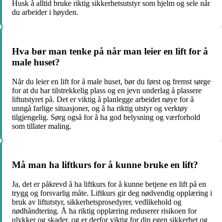
Husk å alltid bruke riktig sikkerhetsutstyr som hjelm og sele når
du arbeider i høyden.
Hva bør man tenke på når man leier en lift for å
male huset?
Når du leier en lift for å male huset, bør du først og fremst sørge
for at du har tilstrekkelig plass og en jevn underlag å plassere
liftutstyret på. Det er viktig å planlegge arbeidet nøye for å
unngå farlige situasjoner, og å ha riktig utstyr og verktøy
tilgjengelig. Sørg også for å ha god belysning og værforhold
som tillater maling.
Må man ha liftkurs for å kunne bruke en lift?
Ja, det er påkrevd å ha liftkurs for å kunne betjene en lift på en
trygg og forsvarlig måte. Liftkurs gir deg nødvendig opplæring i
bruk av liftutstyr, sikkerhetsprosedyrer, vedlikehold og
nødhåndtering. Å ha riktig opplæring reduserer risikoen for
ulykker og skader, og er derfor viktig for din egen sikkerhet og