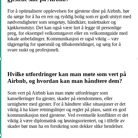
For å optimalisere opplevelsen for gjestene dine på Airbnb, bør
du sørge for å ha en ren og ryddig bolig som er godt utstyrt med
nødvendigheter som sengetøy, håndklær, toalettsaker og
kjøkkenutstyr. Det kan også være lurt å legge til personlige
preg, for eksempel velkomstgaver eller en velkomstguide med
lokale anbefalinger. Kommunikasjon er også viktig – vær
tilgjengelig for spørsmål og tilbakemeldinger, og sørg for å
svare raskt og profesjonelt.
Hvilke utfordringer kan man møte som vert på
Airbnb, og hvordan kan man håndtere dem?
Som vert på Airbnb kan man møte utfordringer som
kanselleringer fra gjester, skader på eiendommen, eller
uenigheter med gjester. For å håndtere slike situasjoner er det
viktig å ha klare retningslinjer og regler på plass, samt en god
kommunikasjon med gjestene. Ved eventuelle konflikter er det
viktig å være diplomatisk og løsningsorientert, og i tilfelle av
skader bør man ha en forsikring som dekker slike hendelser.