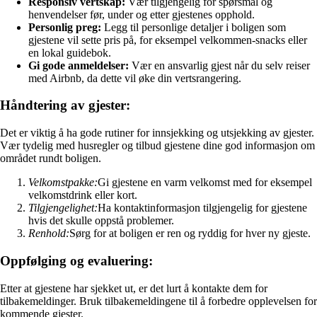
Responsiv vertskap:
Vær tilgjengelig for spørsmål og
henvendelser før, under og etter gjestenes opphold.
Personlig preg:
Legg til personlige detaljer i boligen som
gjestene vil sette pris på, for eksempel velkommen-snacks eller
en lokal guidebok.
Gi gode anmeldelser:
Vær en ansvarlig gjest når du selv reiser
med Airbnb, da dette vil øke din vertsrangering.
Håndtering av gjester:
Det er viktig å ha gode rutiner for innsjekking og utsjekking av gjester.
Vær tydelig med husregler og tilbud gjestene dine god informasjon om
området rundt boligen.
Velkomstpakke:
Gi gjestene en varm velkomst med for eksempel
velkomstdrink eller kort.
Tilgjengelighet:
Ha kontaktinformasjon tilgjengelig for gjestene
hvis det skulle oppstå problemer.
Renhold:
Sørg for at boligen er ren og ryddig for hver ny gjeste.
Oppfølging og evaluering:
Etter at gjestene har sjekket ut, er det lurt å kontakte dem for
tilbakemeldinger. Bruk tilbakemeldingene til å forbedre opplevelsen for
kommende gjester.