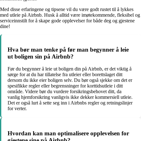
Med disse erfaringene og tipsene vil du være godt rustet til å lykkes
med utleie på Airbnb. Husk å alltid være imøtekommende, fleksibel og
serviceinnstilt for å skape gode opplevelser for både deg og gjestene
dine!
Hva bør man tenke på før man begynner å leie
ut boligen sin på Airbnb?
Før du begynner å leie ut boligen din på Airbnb, er det viktig å
sørge for at du har tillatelse fra utleier eller borettslaget ditt
dersom du ikke eier boligen selv. Du bør også sjekke om det er
spesifikke regler eller begrensninger for korttidsutleie i ditt
område. Videre bør du vurdere forsikringsbehovet ditt, da
vanlig hjemforsikring vanligvis ikke dekker kommersiell utleie.
Det er også lurt å sette seg inn i Airbnbs regler og retningslinjer
for verter.
Hvordan kan man optimalisere opplevelsen for
gjestene sine på Airbnb?