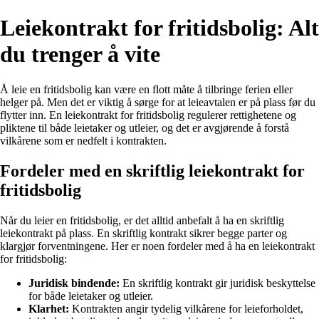
Leiekontrakt for fritidsbolig: Alt
du trenger å vite
Å leie en fritidsbolig kan være en flott måte å tilbringe ferien eller
helger på. Men det er viktig å sørge for at leieavtalen er på plass før du
flytter inn. En leiekontrakt for fritidsbolig regulerer rettighetene og
pliktene til både leietaker og utleier, og det er avgjørende å forstå
vilkårene som er nedfelt i kontrakten.
Fordeler med en skriftlig leiekontrakt for
fritidsbolig
Når du leier en fritidsbolig, er det alltid anbefalt å ha en skriftlig
leiekontrakt på plass. En skriftlig kontrakt sikrer begge parter og
klargjør forventningene. Her er noen fordeler med å ha en leiekontrakt
for fritidsbolig:
Juridisk bindende:
En skriftlig kontrakt gir juridisk beskyttelse
for både leietaker og utleier.
Klarhet:
Kontrakten angir tydelig vilkårene for leieforholdet,