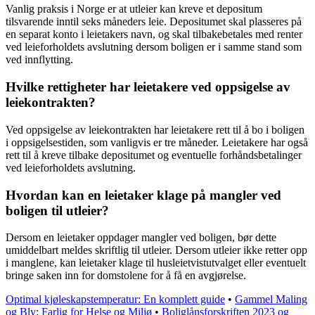
Vanlig praksis i Norge er at utleier kan kreve et depositum
tilsvarende inntil seks måneders leie. Depositumet skal plasseres på
en separat konto i leietakers navn, og skal tilbakebetales med renter
ved leieforholdets avslutning dersom boligen er i samme stand som
ved innflytting.
Hvilke rettigheter har leietakere ved oppsigelse av
leiekontrakten?
Ved oppsigelse av leiekontrakten har leietakere rett til å bo i boligen
i oppsigelsestiden, som vanligvis er tre måneder. Leietakere har også
rett til å kreve tilbake depositumet og eventuelle forhåndsbetalinger
ved leieforholdets avslutning.
Hvordan kan en leietaker klage på mangler ved
boligen til utleier?
Dersom en leietaker oppdager mangler ved boligen, bør dette
umiddelbart meldes skriftlig til utleier. Dersom utleier ikke retter opp
i manglene, kan leietaker klage til husleietvistutvalget eller eventuelt
bringe saken inn for domstolene for å få en avgjørelse.
Optimal kjøleskapstemperatur: En komplett guide
•
Gammel Maling
og Bly: Farlig for Helse og Miljø
•
Boliglånsforskriften 2023 og