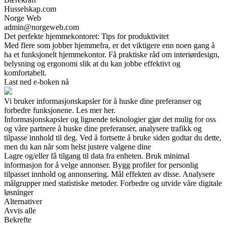
Husselskap.com
Norge Web
admin@norgeweb.com
Det perfekte hjemmekontoret: Tips for produktivitet
Med flere som jobber hjemmefra, er det viktigere enn noen gang å
ha et funksjonelt hjemmekontor. Få praktiske råd om interiørdesign,
belysning og ergonomi slik at du kan jobbe effektivt og
komfortabelt.
Last ned e-boken nå
Vi bruker informasjonskapsler for å huske dine preferanser og
forbedre funksjonene. Les mer her.
Informasjonskapsler og lignende teknologier gjør det mulig for oss
og våre partnere å huske dine preferanser, analysere trafikk og
tilpasse innhold til deg. Ved å fortsette å bruke siden godtar du dette,
men du kan når som helst justere valgene dine
Lagre og/eller få tilgang til data fra enheten. Bruk minimal
informasjon for å velge annonser. Bygg profiler for personlig
tilpasset innhold og annonsering. Mål effekten av disse. Analysere
målgrupper med statistiske metoder. Forbedre og utvide våre digitale
løsninger
Alternativer
Avvis alle
Bekrefte