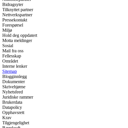
Bidragsyter
Tilknyttet partner
Nettverkspartner
Pressekontakt
Forespørsel
Miljø
Hold deg oppdatert
Motta meldinger
Sosial
Mail fra oss
Fellesskap
Området
Interne lenker
Sitemap
Blogginnlegg
Dokumenter
Skrivehjørne
Nyhetsfeed
Juridiske rammer
Brukerdata
Datapolicy
Opphavsrett
Krav
Tilgjengelighet
Bærekraft