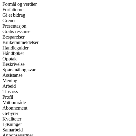
Formål og verdier
Forfatterne
Gi et bidrag
Grener
Presentasjon
Gratis ressurser
Besparelser
Brukeranmeldelser
Handleguider
Håndbøker
Opptak
Beskrivelse
Spørsmål og svar
Assistanse
Mening
Arbeid
Tips oss
Profil
Mitt område
Abonnement
Gebyrer
Kvaliteter
Løsninger
Samarbeid
Annonsepartner