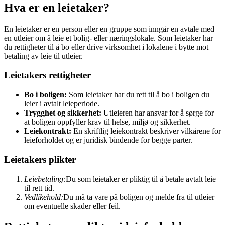
Hva er en leietaker?
En leietaker er en person eller en gruppe som inngår en avtale med
en utleier om å leie et bolig- eller næringslokale. Som leietaker har
du rettigheter til å bo eller drive virksomhet i lokalene i bytte mot
betaling av leie til utleier.
Leietakers rettigheter
Bo i boligen:
Som leietaker har du rett til å bo i boligen du
leier i avtalt leieperiode.
Trygghet og sikkerhet:
Utleieren har ansvar for å sørge for
at boligen oppfyller krav til helse, miljø og sikkerhet.
Leiekontrakt:
En skriftlig leiekontrakt beskriver vilkårene for
leieforholdet og er juridisk bindende for begge parter.
Leietakers plikter
Leiebetaling:
Du som leietaker er pliktig til å betale avtalt leie
til rett tid.
Vedlikehold:
Du må ta vare på boligen og melde fra til utleier
om eventuelle skader eller feil.