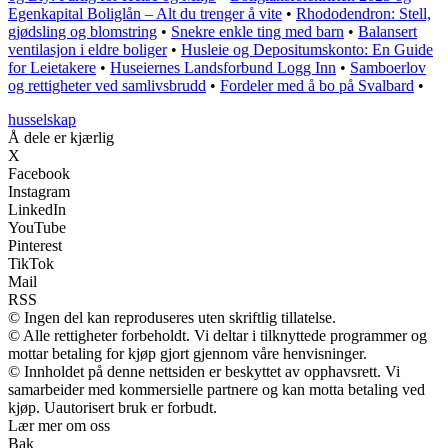
Egenkapital Boliglån – Alt du trenger å vite
•
Rhododendron: Stell,
gjødsling og blomstring
•
Snekre enkle ting med barn
•
Balansert
ventilasjon i eldre boliger
•
Husleie og Depositumskonto: En Guide
for Leietakere
•
Huseiernes Landsforbund Logg Inn
•
Samboerlov
og rettigheter ved samlivsbrudd
•
Fordeler med å bo på Svalbard
•
husselskap
Å dele er kjærlig
X
Facebook
Instagram
LinkedIn
YouTube
Pinterest
TikTok
Mail
RSS
© Ingen del kan reproduseres uten skriftlig tillatelse.
© Alle rettigheter forbeholdt. Vi deltar i tilknyttede programmer og
mottar betaling for kjøp gjort gjennom våre henvisninger.
© Innholdet på denne nettsiden er beskyttet av opphavsrett. Vi
samarbeider med kommersielle partnere og kan motta betaling ved
kjøp. Uautorisert bruk er forbudt.
Lær mer om oss
Bak