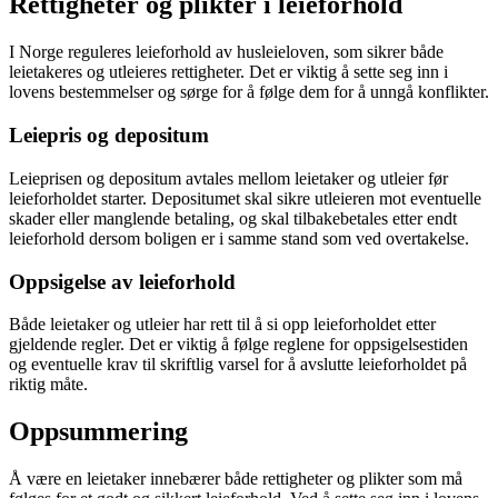
Rettigheter og plikter i leieforhold
I Norge reguleres leieforhold av husleieloven, som sikrer både
leietakeres og utleieres rettigheter. Det er viktig å sette seg inn i
lovens bestemmelser og sørge for å følge dem for å unngå konflikter.
Leiepris og depositum
Leieprisen og depositum avtales mellom leietaker og utleier før
leieforholdet starter. Depositumet skal sikre utleieren mot eventuelle
skader eller manglende betaling, og skal tilbakebetales etter endt
leieforhold dersom boligen er i samme stand som ved overtakelse.
Oppsigelse av leieforhold
Både leietaker og utleier har rett til å si opp leieforholdet etter
gjeldende regler. Det er viktig å følge reglene for oppsigelsestiden
og eventuelle krav til skriftlig varsel for å avslutte leieforholdet på
riktig måte.
Oppsummering
Å være en leietaker innebærer både rettigheter og plikter som må