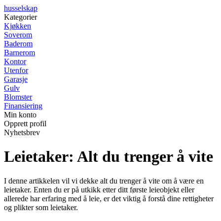
husselskap
Kategorier
Kjøkken
Soverom
Baderom
Barnerom
Kontor
Utenfor
Garasje
Gulv
Blomster
Finansiering
Min konto
Opprett profil
Nyhetsbrev
Leietaker: Alt du trenger å vite
I denne artikkelen vil vi dekke alt du trenger å vite om å være en
leietaker. Enten du er på utkikk etter ditt første leieobjekt eller
allerede har erfaring med å leie, er det viktig å forstå dine rettigheter
og plikter som leietaker.