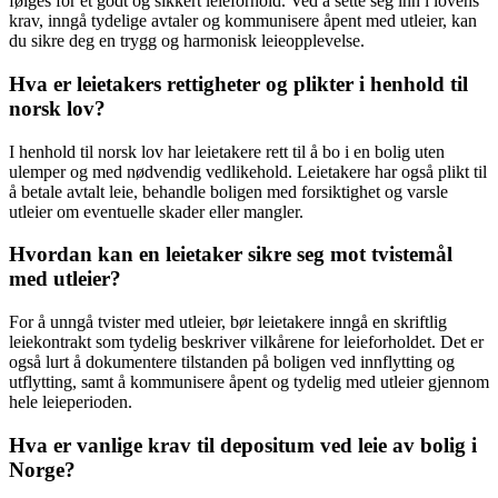
følges for et godt og sikkert leieforhold. Ved å sette seg inn i lovens
krav, inngå tydelige avtaler og kommunisere åpent med utleier, kan
du sikre deg en trygg og harmonisk leieopplevelse.
Hva er leietakers rettigheter og plikter i henhold til
norsk lov?
I henhold til norsk lov har leietakere rett til å bo i en bolig uten
ulemper og med nødvendig vedlikehold. Leietakere har også plikt til
å betale avtalt leie, behandle boligen med forsiktighet og varsle
utleier om eventuelle skader eller mangler.
Hvordan kan en leietaker sikre seg mot tvistemål
med utleier?
For å unngå tvister med utleier, bør leietakere inngå en skriftlig
leiekontrakt som tydelig beskriver vilkårene for leieforholdet. Det er
også lurt å dokumentere tilstanden på boligen ved innflytting og
utflytting, samt å kommunisere åpent og tydelig med utleier gjennom
hele leieperioden.
Hva er vanlige krav til depositum ved leie av bolig i
Norge?