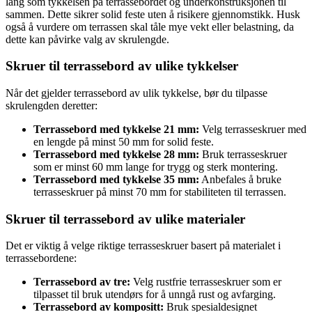
lang som tykkelsen på terrassebordet og underkonstruksjonen til
sammen. Dette sikrer solid feste uten å risikere gjennomstikk. Husk
også å vurdere om terrassen skal tåle mye vekt eller belastning, da
dette kan påvirke valg av skrulengde.
Skruer til terrassebord av ulike tykkelser
Når det gjelder terrassebord av ulik tykkelse, bør du tilpasse
skrulengden deretter:
Terrassebord med tykkelse 21 mm:
Velg terrasseskruer med
en lengde på minst 50 mm for solid feste.
Terrassebord med tykkelse 28 mm:
Bruk terrasseskruer
som er minst 60 mm lange for trygg og sterk montering.
Terrassebord med tykkelse 35 mm:
Anbefales å bruke
terrasseskruer på minst 70 mm for stabiliteten til terrassen.
Skruer til terrassebord av ulike materialer
Det er viktig å velge riktige terrasseskruer basert på materialet i
terrassebordene:
Terrassebord av tre:
Velg rustfrie terrasseskruer som er
tilpasset til bruk utendørs for å unngå rust og avfarging.
Terrassebord av kompositt:
Bruk spesialdesignet