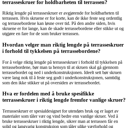
terrasseskruer for holdbarheten til terrassen?
Riktig lengde på terrasseskruer er avgjørende for holdbarheten til
terrassen. Hvis skruene er for korte, kan de ikke feste seg ordentlig
og terrassebordene kan løsne over tid. På den andre siden, hvis
skruene er for lange, kan de skade terrassebordene eller stikke ut og
utgjøre en fare for de som bruker terrassen.
Hvordan velger man riktig lengde på terrasseskruer
i forhold til tykkelsen på terrassebordene?
For å velge riktig lengde på terrasseskruer i forhold til tykkelsen på
terrassebordene, bør man ta hensyn til at skruen skal gå gjennom
terrassebordet og ned i underkonstruksjonen. Ideelt sett bør skruen
være lang nok til å feste seg godt i underkonstruksjonen, samtidig
som den ikke stikker ut på oversiden av terrassebordet.
Hva er fordelen med å bruke spesifikke
terrasseskruer i riktig lengde fremfor vanlige skruer?
Terrasseskruer er spesialdesignet for utendørs bruk og er laget av
materialer som tåler vær og vind bedre enn vanlige skruer. Ved å
bruke terrasseskruer i riktig lengde, sikrer man at terrassen får en
solid og langvarig konstruksjon som tåler ulike værforhold og