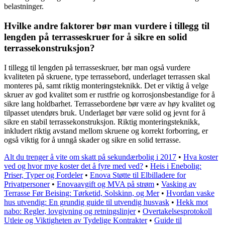
belastninger.
Hvilke andre faktorer bør man vurdere i tillegg til
lengden på terrasseskruer for å sikre en solid
terrassekonstruksjon?
I tillegg til lengden på terrasseskruer, bør man også vurdere
kvaliteten på skruene, type terrassebord, underlaget terrassen skal
monteres på, samt riktig monteringsteknikk. Det er viktig å velge
skruer av god kvalitet som er rustfrie og korrosjonsbestandige for å
sikre lang holdbarhet. Terrassebordene bør være av høy kvalitet og
tilpasset utendørs bruk. Underlaget bør være solid og jevnt for å
sikre en stabil terrassekonstruksjon. Riktig monteringsteknikk,
inkludert riktig avstand mellom skruene og korrekt forborring, er
også viktig for å unngå skader og sikre en solid terrasse.
Alt du trenger å vite om skatt på sekundærbolig i 2017
•
Hva koster
ved og hvor mye koster det å fyre med ved?
•
Heis i Enebolig:
Priser, Typer og Fordeler
•
Enova Støtte til Elbilladere for
Privatpersoner
•
Enovaavgift og MVA på strøm
•
Vasking av
Terrasse Før Beising: Tørketid, Solskinn, og Mer
•
Hvordan vaske
hus utvendig: En grundig guide til utvendig husvask
•
Hekk mot
nabo: Regler, lovgivning og retningslinjer
•
Overtakelsesprotokoll
Utleie og Viktigheten av Tydelige Kontrakter
•
Guide til