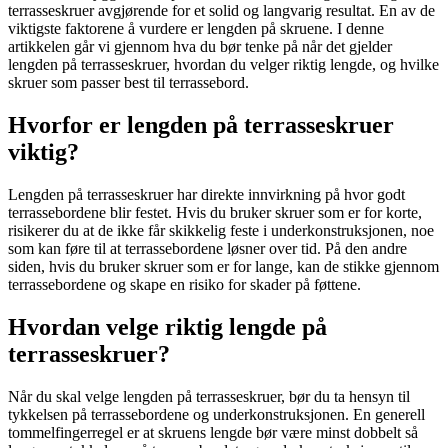
terrasseskruer avgjørende for et solid og langvarig resultat. En av de
viktigste faktorene å vurdere er lengden på skruene. I denne
artikkelen går vi gjennom hva du bør tenke på når det gjelder
lengden på terrasseskruer, hvordan du velger riktig lengde, og hvilke
skruer som passer best til terrassebord.
Hvorfor er lengden på terrasseskruer
viktig?
Lengden på terrasseskruer har direkte innvirkning på hvor godt
terrassebordene blir festet. Hvis du bruker skruer som er for korte,
risikerer du at de ikke får skikkelig feste i underkonstruksjonen, noe
som kan føre til at terrassebordene løsner over tid. På den andre
siden, hvis du bruker skruer som er for lange, kan de stikke gjennom
terrassebordene og skape en risiko for skader på føttene.
Hvordan velge riktig lengde på
terrasseskruer?
Når du skal velge lengden på terrasseskruer, bør du ta hensyn til
tykkelsen på terrassebordene og underkonstruksjonen. En generell
tommelfingerregel er at skruens lengde bør være minst dobbelt så