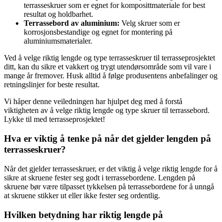
terrasseskruer som er egnet for komposittmateriale for best
resultat og holdbarhet.
Terrassebord av aluminium:
Velg skruer som er
korrosjonsbestandige og egnet for montering på
aluminiumsmaterialer.
Ved å velge riktig lengde og type terrasseskruer til terrasseprosjektet
ditt, kan du sikre et vakkert og trygt utendørsområde som vil vare i
mange år fremover. Husk alltid å følge produsentens anbefalinger og
retningslinjer for beste resultat.
Vi håper denne veiledningen har hjulpet deg med å forstå
viktigheten av å velge riktig lengde og type skruer til terrassebord.
Lykke til med terrasseprosjektet!
Hva er viktig å tenke på når det gjelder lengden på
terrasseskruer?
Når det gjelder terrasseskruer, er det viktig å velge riktig lengde for å
sikre at skruene fester seg godt i terrassebordene. Lengden på
skruene bør være tilpasset tykkelsen på terrassebordene for å unngå
at skruene stikker ut eller ikke fester seg ordentlig.
Hvilken betydning har riktig lengde på