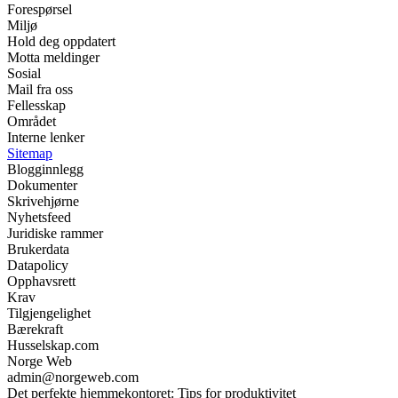
Forespørsel
Miljø
Hold deg oppdatert
Motta meldinger
Sosial
Mail fra oss
Fellesskap
Området
Interne lenker
Sitemap
Blogginnlegg
Dokumenter
Skrivehjørne
Nyhetsfeed
Juridiske rammer
Brukerdata
Datapolicy
Opphavsrett
Krav
Tilgjengelighet
Bærekraft
Husselskap.com
Norge Web
admin@norgeweb.com
Det perfekte hjemmekontoret: Tips for produktivitet