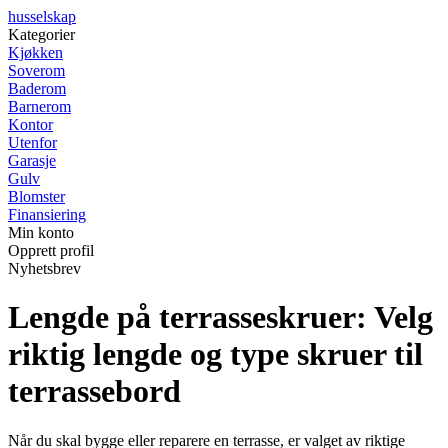
husselskap
Kategorier
Kjøkken
Soverom
Baderom
Barnerom
Kontor
Utenfor
Garasje
Gulv
Blomster
Finansiering
Min konto
Opprett profil
Nyhetsbrev
Lengde på terrasseskruer: Velg
riktig lengde og type skruer til
terrassebord
Når du skal bygge eller reparere en terrasse, er valget av riktige