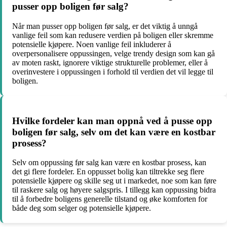
pusser opp boligen før salg?
Når man pusser opp boligen før salg, er det viktig å unngå
vanlige feil som kan redusere verdien på boligen eller skremme
potensielle kjøpere. Noen vanlige feil inkluderer å
overpersonalisere oppussingen, velge trendy design som kan gå
av moten raskt, ignorere viktige strukturelle problemer, eller å
overinvestere i oppussingen i forhold til verdien det vil legge til
boligen.
Hvilke fordeler kan man oppnå ved å pusse opp
boligen før salg, selv om det kan være en kostbar
prosess?
Selv om oppussing før salg kan være en kostbar prosess, kan
det gi flere fordeler. En oppusset bolig kan tiltrekke seg flere
potensielle kjøpere og skille seg ut i markedet, noe som kan føre
til raskere salg og høyere salgspris. I tillegg kan oppussing bidra
til å forbedre boligens generelle tilstand og øke komforten for
både deg som selger og potensielle kjøpere.