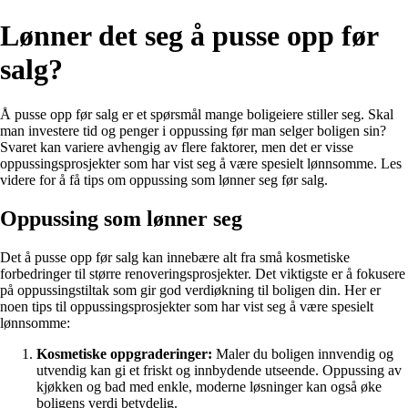
Lønner det seg å pusse opp før
salg?
Å pusse opp før salg er et spørsmål mange boligeiere stiller seg. Skal
man investere tid og penger i oppussing før man selger boligen sin?
Svaret kan variere avhengig av flere faktorer, men det er visse
oppussingsprosjekter som har vist seg å være spesielt lønnsomme. Les
videre for å få tips om oppussing som lønner seg før salg.
Oppussing som lønner seg
Det å pusse opp før salg kan innebære alt fra små kosmetiske
forbedringer til større renoveringsprosjekter. Det viktigste er å fokusere
på oppussingstiltak som gir god verdiøkning til boligen din. Her er
noen tips til oppussingsprosjekter som har vist seg å være spesielt
lønnsomme:
Kosmetiske oppgraderinger:
Maler du boligen innvendig og
utvendig kan gi et friskt og innbydende utseende. Oppussing av
kjøkken og bad med enkle, moderne løsninger kan også øke
boligens verdi betydelig.