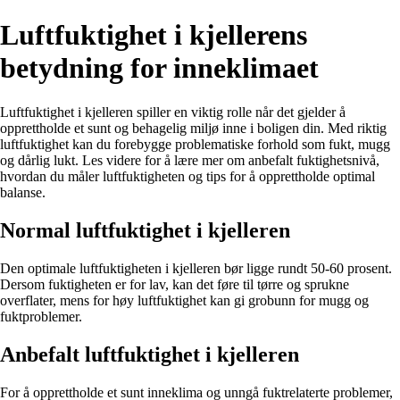
Luftfuktighet i kjellerens
betydning for inneklimaet
Luftfuktighet i kjelleren spiller en viktig rolle når det gjelder å
opprettholde et sunt og behagelig miljø inne i boligen din. Med riktig
luftfuktighet kan du forebygge problematiske forhold som fukt, mugg
og dårlig lukt. Les videre for å lære mer om anbefalt fuktighetsnivå,
hvordan du måler luftfuktigheten og tips for å opprettholde optimal
balanse.
Normal luftfuktighet i kjelleren
Den optimale luftfuktigheten i kjelleren bør ligge rundt 50-60 prosent.
Dersom fuktigheten er for lav, kan det føre til tørre og sprukne
overflater, mens for høy luftfuktighet kan gi grobunn for mugg og
fuktproblemer.
Anbefalt luftfuktighet i kjelleren
For å opprettholde et sunt inneklima og unngå fuktrelaterte problemer,