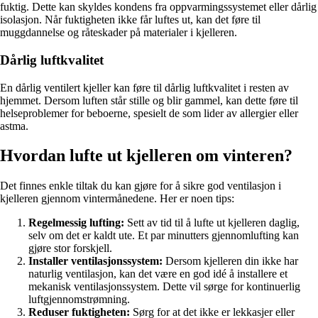
fuktig. Dette kan skyldes kondens fra oppvarmingssystemet eller dårlig
isolasjon. Når fuktigheten ikke får luftes ut, kan det føre til
muggdannelse og råteskader på materialer i kjelleren.
Dårlig luftkvalitet
En dårlig ventilert kjeller kan føre til dårlig luftkvalitet i resten av
hjemmet. Dersom luften står stille og blir gammel, kan dette føre til
helseproblemer for beboerne, spesielt de som lider av allergier eller
astma.
Hvordan lufte ut kjelleren om vinteren?
Det finnes enkle tiltak du kan gjøre for å sikre god ventilasjon i
kjelleren gjennom vintermånedene. Her er noen tips:
Regelmessig lufting:
Sett av tid til å lufte ut kjelleren daglig,
selv om det er kaldt ute. Et par minutters gjennomlufting kan
gjøre stor forskjell.
Installer ventilasjonssystem:
Dersom kjelleren din ikke har
naturlig ventilasjon, kan det være en god idé å installere et
mekanisk ventilasjonssystem. Dette vil sørge for kontinuerlig
luftgjennomstrømning.
Reduser fuktigheten:
Sørg for at det ikke er lekkasjer eller