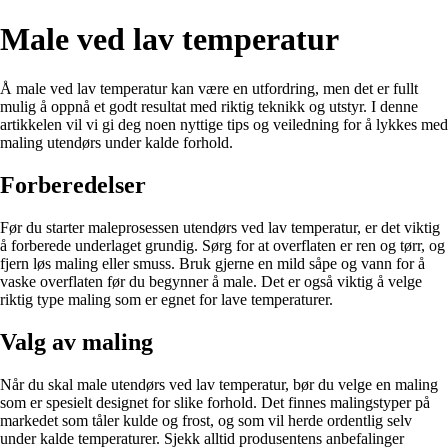
Male ved lav temperatur
Å male ved lav temperatur kan være en utfordring, men det er fullt
mulig å oppnå et godt resultat med riktig teknikk og utstyr. I denne
artikkelen vil vi gi deg noen nyttige tips og veiledning for å lykkes med
maling utendørs under kalde forhold.
Forberedelser
Før du starter maleprosessen utendørs ved lav temperatur, er det viktig
å forberede underlaget grundig. Sørg for at overflaten er ren og tørr, og
fjern løs maling eller smuss. Bruk gjerne en mild såpe og vann for å
vaske overflaten før du begynner å male. Det er også viktig å velge
riktig type maling som er egnet for lave temperaturer.
Valg av maling
Når du skal male utendørs ved lav temperatur, bør du velge en maling
som er spesielt designet for slike forhold. Det finnes malingstyper på
markedet som tåler kulde og frost, og som vil herde ordentlig selv
under kalde temperaturer. Sjekk alltid produsentens anbefalinger