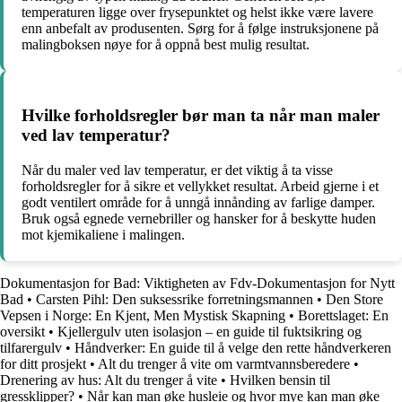
temperaturen ligge over frysepunktet og helst ikke være lavere
enn anbefalt av produsenten. Sørg for å følge instruksjonene på
malingboksen nøye for å oppnå best mulig resultat.
Hvilke forholdsregler bør man ta når man maler
ved lav temperatur?
Når du maler ved lav temperatur, er det viktig å ta visse
forholdsregler for å sikre et vellykket resultat. Arbeid gjerne i et
godt ventilert område for å unngå innånding av farlige damper.
Bruk også egnede vernebriller og hansker for å beskytte huden
mot kjemikaliene i malingen.
Dokumentasjon for Bad: Viktigheten av Fdv-Dokumentasjon for Nytt
Bad
•
Carsten Pihl: Den suksessrike forretningsmannen
•
Den Store
Vepsen i Norge: En Kjent, Men Mystisk Skapning
•
Borettslaget: En
oversikt
•
Kjellergulv uten isolasjon – en guide til fuktsikring og
tilfarergulv
•
Håndverker: En guide til å velge den rette håndverkeren
for ditt prosjekt
•
Alt du trenger å vite om varmtvannsberedere
•
Drenering av hus: Alt du trenger å vite
•
Hvilken bensin til
gressklipper?
•
Når kan man øke husleie og hvor mye kan man øke