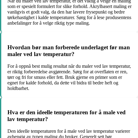
Når du maler ved lav temperatur, er det viktig å velge en maling
som er spesielt formulert for slike forhold. Akrylbasert maling er
vanligvis et godt valg, da den har lavere frysepunkt og bedre
tørkehastighet i kalde temperaturer. Sørg for å lese produsentens
anbefalinger for å velge riktig type maling.
Hvordan bør man forberede underlaget før man
maler ved lav temperatur?
For å oppnå best mulig resultat når du maler ved lav temperatur,
er riktig forberedelse avgjørende. Sørg for at overflaten er ren,
tørr og fri for smuss eller fett. Bruk gjerne en primer som er
egnet for kalde forhold, da dette vil bidra til bedre heft og
holdbarhet.
Hva er den ideelle temperaturen for å male ved
lav temperatur?
Den ideelle temperaturen for å male ved lav temperatur varierer
avhengig av typen maling du bruker. Generelt sett bør