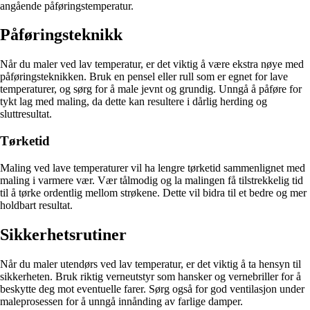
angående påføringstemperatur.
Påføringsteknikk
Når du maler ved lav temperatur, er det viktig å være ekstra nøye med
påføringsteknikken. Bruk en pensel eller rull som er egnet for lave
temperaturer, og sørg for å male jevnt og grundig. Unngå å påføre for
tykt lag med maling, da dette kan resultere i dårlig herding og
sluttresultat.
Tørketid
Maling ved lave temperaturer vil ha lengre tørketid sammenlignet med
maling i varmere vær. Vær tålmodig og la malingen få tilstrekkelig tid
til å tørke ordentlig mellom strøkene. Dette vil bidra til et bedre og mer
holdbart resultat.
Sikkerhetsrutiner
Når du maler utendørs ved lav temperatur, er det viktig å ta hensyn til
sikkerheten. Bruk riktig verneutstyr som hansker og vernebriller for å
beskytte deg mot eventuelle farer. Sørg også for god ventilasjon under
maleprosessen for å unngå innånding av farlige damper.