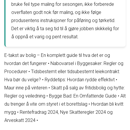
bruke feil type maling for sesongen, ikke forberede
overflaten godt nok før maling, og ikke følge
produsentens instruksjoner for påføring og tørketid.
Det er viktig å ta seg tid til å gjøre jobben skikkelig for
å oppnå et varig og pent resultat.
E-takst av bolig – En komplett guide til hva det er og
hvordan det fungerer
•
Nabovarsel i Byggesaker: Regler og
Procedurer
•
Tidsbestemt eller tidsubestemt leiekontrakt:
Hva bør du velge?
•
Ryddetips: Hvordan rydde effektivt
•
Maur inne på vinteren
•
Skatt på salg av fritidsbolig og hytte:
Regler og veiledning
•
Bygge Bad: En Omfattende Guide
•
Alt
du trenger å vite om styret i et borettslag
•
Hvordan bli kvitt
mygg
•
Rentefradrag 2024, Nye Skatteregler 2024 og
Arveskatt 2024
•