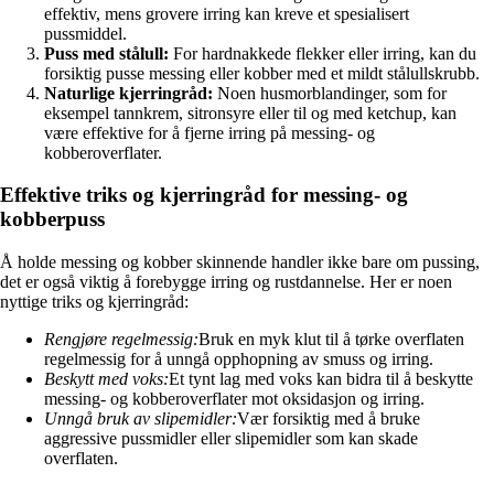
effektiv, mens grovere irring kan kreve et spesialisert
pussmiddel.
Puss med stålull:
For hardnakkede flekker eller irring, kan du
forsiktig pusse messing eller kobber med et mildt stålullskrubb.
Naturlige kjerringråd:
Noen husmorblandinger, som for
eksempel tannkrem, sitronsyre eller til og med ketchup, kan
være effektive for å fjerne irring på messing- og
kobberoverflater.
Effektive triks og kjerringråd for messing- og
kobberpuss
Å holde messing og kobber skinnende handler ikke bare om pussing,
det er også viktig å forebygge irring og rustdannelse. Her er noen
nyttige triks og kjerringråd:
Rengjøre regelmessig:
Bruk en myk klut til å tørke overflaten
regelmessig for å unngå opphopning av smuss og irring.
Beskytt med voks:
Et tynt lag med voks kan bidra til å beskytte
messing- og kobberoverflater mot oksidasjon og irring.
Unngå bruk av slipemidler:
Vær forsiktig med å bruke
aggressive pussmidler eller slipemidler som kan skade
overflaten.