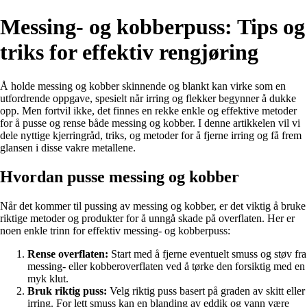
Messing- og kobberpuss: Tips og
triks for effektiv rengjøring
Å holde messing og kobber skinnende og blankt kan virke som en
utfordrende oppgave, spesielt når irring og flekker begynner å dukke
opp. Men fortvil ikke, det finnes en rekke enkle og effektive metoder
for å pusse og rense både messing og kobber. I denne artikkelen vil vi
dele nyttige kjerringråd, triks, og metoder for å fjerne irring og få frem
glansen i disse vakre metallene.
Hvordan pusse messing og kobber
Når det kommer til pussing av messing og kobber, er det viktig å bruke
riktige metoder og produkter for å unngå skade på overflaten. Her er
noen enkle trinn for effektiv messing- og kobberpuss:
Rense overflaten:
Start med å fjerne eventuelt smuss og støv fra
messing- eller kobberoverflaten ved å tørke den forsiktig med en
myk klut.
Bruk riktig puss:
Velg riktig puss basert på graden av skitt eller
irring. For lett smuss kan en blanding av eddik og vann være