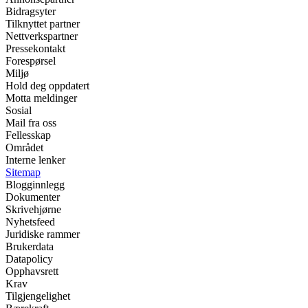
Bidragsyter
Tilknyttet partner
Nettverkspartner
Pressekontakt
Forespørsel
Miljø
Hold deg oppdatert
Motta meldinger
Sosial
Mail fra oss
Fellesskap
Området
Interne lenker
Sitemap
Blogginnlegg
Dokumenter
Skrivehjørne
Nyhetsfeed
Juridiske rammer
Brukerdata
Datapolicy
Opphavsrett
Krav
Tilgjengelighet