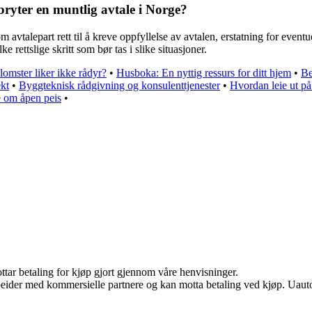
ryter en muntlig avtale i Norge?
vtalepart rett til å kreve oppfyllelse av avtalen, erstatning for eventuel
 rettslige skritt som bør tas i slike situasjoner.
lomster liker ikke rådyr?
•
Husboka: En nyttig ressurs for ditt hjem
•
Be
ekt
•
Byggteknisk rådgivning og konsulenttjenester
•
Hvordan leie ut p
te om åpen peis
•
ottar betaling for kjøp gjort gjennom våre henvisninger.
eider med kommersielle partnere og kan motta betaling ved kjøp. Uautor