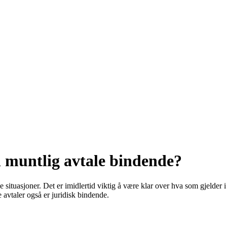
n muntlig avtale bindende?
e situasjoner. Det er imidlertid viktig å være klar over hva som gjelder 
ge avtaler også er juridisk bindende.