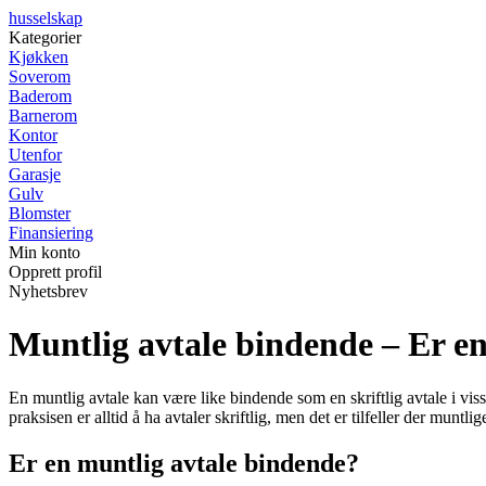
husselskap
Kategorier
Kjøkken
Soverom
Baderom
Barnerom
Kontor
Utenfor
Garasje
Gulv
Blomster
Finansiering
Min konto
Opprett profil
Nyhetsbrev
Muntlig avtale bindende – Er e
En muntlig avtale kan være like bindende som en skriftlig avtale i viss
praksisen er alltid å ha avtaler skriftlig, men det er tilfeller der muntli
Er en muntlig avtale bindende?