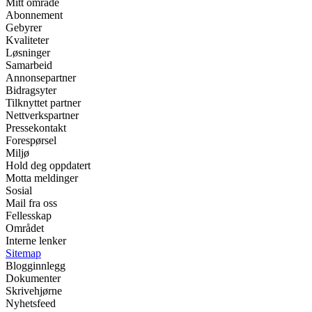
Mitt område
Abonnement
Gebyrer
Kvaliteter
Løsninger
Samarbeid
Annonsepartner
Bidragsyter
Tilknyttet partner
Nettverkspartner
Pressekontakt
Forespørsel
Miljø
Hold deg oppdatert
Motta meldinger
Sosial
Mail fra oss
Fellesskap
Området
Interne lenker
Sitemap
Blogginnlegg
Dokumenter
Skrivehjørne
Nyhetsfeed