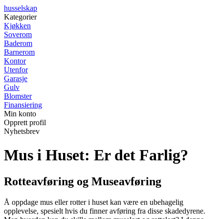
husselskap
Kategorier
Kjøkken
Soverom
Baderom
Barnerom
Kontor
Utenfor
Garasje
Gulv
Blomster
Finansiering
Min konto
Opprett profil
Nyhetsbrev
Mus i Huset: Er det Farlig?
Rotteavføring og Museavføring
Å oppdage mus eller rotter i huset kan være en ubehagelig
opplevelse, spesielt hvis du finner avføring fra disse skadedyrene.