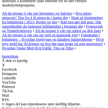
anbefales å kombinere ulike metoder for en mer effektiv
skadedyrbekjempelse.
Alt du trenger å vite om Skjeggkre og Sølvkre
•
Hva spiser
pinnsvin? Tips for å få pinnsvin i hagen din
•
Skatt på leieinntekter
fra fritidsbolig i 2023: Regler og tips
•
Råd mot tørr luft inne: Slik
opprettholder du balansert luftfuktighet i hjemmet ditt
•
Festeavgift
og Tomtefesteloven
•
Alt du trenger å vite om asbest og dets farer
•
Alt du trenger å vite om sur jord og humusrik jord
•
Fuktskader i
leiligheten – Hvordan forebygge og håndtere fuktproblemer
•
Hvor
mye gjeld har 50-åringer og hva bør man tenke på som pensjonist?
•
Hvordan Vaske Med Hvit Eddik: Tips og Triks
•
husselskap
Å dele er kjærlig
X
Facebook
Instagram
LinkedIn
YouTube
Pinterest
TikTok
Mail
RSS
© Ingen del kan reproduseres uten skriftlig tillatelse.