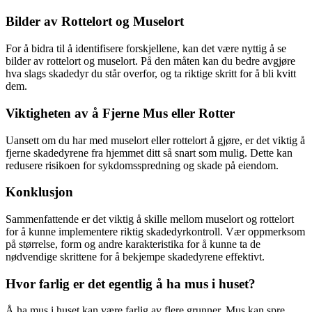
Bilder av Rottelort og Muselort
For å bidra til å identifisere forskjellene, kan det være nyttig å se
bilder av rottelort og muselort. På den måten kan du bedre avgjøre
hva slags skadedyr du står overfor, og ta riktige skritt for å bli kvitt
dem.
Viktigheten av å Fjerne Mus eller Rotter
Uansett om du har med muselort eller rottelort å gjøre, er det viktig å
fjerne skadedyrene fra hjemmet ditt så snart som mulig. Dette kan
redusere risikoen for sykdomsspredning og skade på eiendom.
Konklusjon
Sammenfattende er det viktig å skille mellom muselort og rottelort
for å kunne implementere riktig skadedyrkontroll. Vær oppmerksom
på størrelse, form og andre karakteristika for å kunne ta de
nødvendige skrittene for å bekjempe skadedyrene effektivt.
Hvor farlig er det egentlig å ha mus i huset?
Å ha mus i huset kan være farlig av flere grunner. Mus kan spre