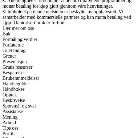
© Alle rettigheter forbeholdt. Vi deltar i tilknyttede programmer og
mottar betaling for kjøp gjort gjennom våre henvisninger.
© Innholdet på denne nettsiden er beskyttet av opphavsrett. Vi
samarbeider med kommersielle partnere og kan motta betaling ved
kjøp. Uautorisert bruk er forbudt.
Lær mer om oss
Bak
Formål og verdier
Forfatterne
Gi et bidrag
Grener
Presentasjon
Gratis ressurser
Besparelser
Brukeranmeldelser
Handleguider
Håndbøker
Opptak
Beskrivelse
Spørsmål og svar
Assistanse
Mening
Arbeid
Tips oss
Profil