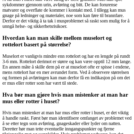
sykdommer gjennom urin, avføring og bitt. De kan forurense
matvarer og overflate de kommer i kontakt med. I tillegg kan mus
gnage på ledninger og materialer, noe som kan føre til brannfare.
Derfor er det viktig å ta tak i musproblemet så raskt som mulig for å
unngå helse- og sikkerhetsrisikoer.
Hvordan kan man skille mellom muselort og
rottelort basert på størrelse?
Muselort er vanligvis mindre enn rottelort og har en lengde på rundt
3-6 mm. Rottelort derimot er større og kan være opptil 12 mm lange.
En annen måte å skille dem på er at muselort ofte er spisse i endene,
mens rottelort har en mer avrundet form. Ved å observere størrelsen
og formen på avføringen kan man derfor få en indikasjon på om det
er mus eller rotter som har vært til stede.
Hva bør man gjøre hvis man mistenker at man har
mus eller rotter i huset?
Hvis man mistenker at man har mus eller rotter i huset, er det viktig
å handle raskt. Først bør man identifisere omfanget av problemet ved
å se etter tegn som avføring, gnageskader eller lyder om natten.
Deretter bør man tette eventuelle inngangspunkter og fjerne