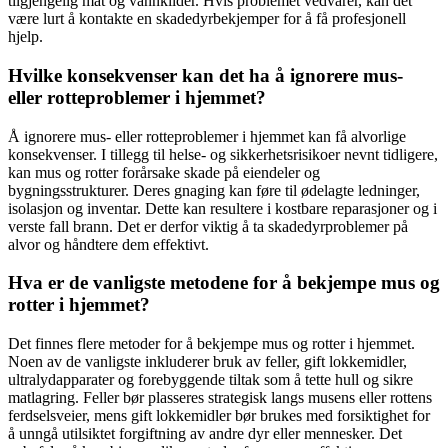
tilgjengelig mat og vannkilder. Hvis problemet vedvarer, kan det
være lurt å kontakte en skadedyrbekjemper for å få profesjonell
hjelp.
Hvilke konsekvenser kan det ha å ignorere mus-
eller rotteproblemer i hjemmet?
Å ignorere mus- eller rotteproblemer i hjemmet kan få alvorlige
konsekvenser. I tillegg til helse- og sikkerhetsrisikoer nevnt tidligere,
kan mus og rotter forårsake skade på eiendeler og
bygningsstrukturer. Deres gnaging kan føre til ødelagte ledninger,
isolasjon og inventar. Dette kan resultere i kostbare reparasjoner og i
verste fall brann. Det er derfor viktig å ta skadedyrproblemer på
alvor og håndtere dem effektivt.
Hva er de vanligste metodene for å bekjempe mus og
rotter i hjemmet?
Det finnes flere metoder for å bekjempe mus og rotter i hjemmet.
Noen av de vanligste inkluderer bruk av feller, gift lokkemidler,
ultralydapparater og forebyggende tiltak som å tette hull og sikre
matlagring. Feller bør plasseres strategisk langs musens eller rottens
ferdselsveier, mens gift lokkemidler bør brukes med forsiktighet for
å unngå utilsiktet forgiftning av andre dyr eller mennesker. Det