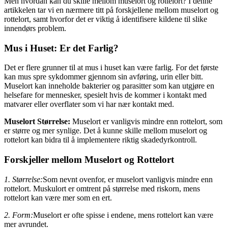
Men hvordan kan du skille mellom muselort og rottelort? I denne
artikkelen tar vi en nærmere titt på forskjellene mellom muselort og
rottelort, samt hvorfor det er viktig å identifisere kildene til slike
innendørs problem.
Mus i Huset: Er det Farlig?
Det er flere grunner til at mus i huset kan være farlig. For det første
kan mus spre sykdommer gjennom sin avføring, urin eller bitt.
Muselort kan inneholde bakterier og parasitter som kan utgjøre en
helsefare for mennesker, spesielt hvis de kommer i kontakt med
matvarer eller overflater som vi har nær kontakt med.
Muselort Størrelse:
Muselort er vanligvis mindre enn rottelort, som
er større og mer synlige. Det å kunne skille mellom muselort og
rottelort kan bidra til å implementere riktig skadedyrkontroll.
Forskjeller mellom Muselort og Rottelort
1. Størrelse:
Som nevnt ovenfor, er muselort vanligvis mindre enn
rottelort. Muskulort er omtrent på størrelse med riskorn, mens
rottelort kan være mer som en ert.
2. Form:
Muselort er ofte spisse i endene, mens rottelort kan være
mer avrundet.