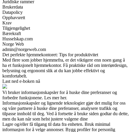
Juridiske rammer
Brukerdata
Datapolicy
Opphavsrett
Krav
Tilgjengelighet
Bærekraft
Husselskap.com
Norge Web
admin@norgeweb.com
Det perfekte hjemmekontoret: Tips for produktivitet
Med flere som jobber hjemmefra, er det viktigere enn noen gang å
ha et funksjonelt hjemmekontor. Få praktiske råd om interiørdesign,
belysning og ergonomi slik at du kan jobbe effektivt og
komfortabelt.
Last ned e-boken nå
Vi bruker informasjonskapsler for å huske dine preferanser og
forbedre funksjonene. Les mer her.
Informasjonskapsler og lignende teknologier gjør det mulig for oss
og våre partnere å huske dine preferanser, analysere trafikk og
tilpasse innhold til deg. Ved å fortsette å bruke siden godtar du dette,
men du kan når som helst justere valgene dine
Lagre og/eller få tilgang til data fra enheten. Bruk minimal
informasjon for å velge annonser. Bygg profiler for personlig