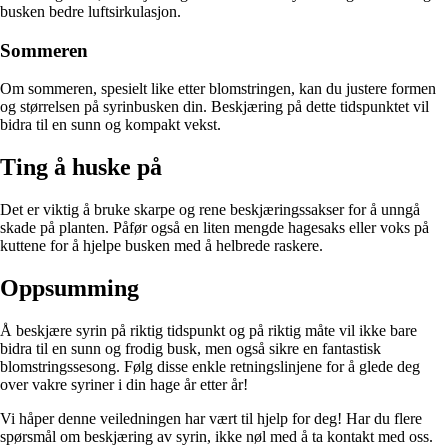
busken bedre luftsirkulasjon.
Sommeren
Om sommeren, spesielt like etter blomstringen, kan du justere formen
og størrelsen på syrinbusken din. Beskjæring på dette tidspunktet vil
bidra til en sunn og kompakt vekst.
Ting å huske på
Det er viktig å bruke skarpe og rene beskjæringssakser for å unngå
skade på planten. Påfør også en liten mengde hagesaks eller voks på
kuttene for å hjelpe busken med å helbrede raskere.
Oppsumming
Å beskjære syrin på riktig tidspunkt og på riktig måte vil ikke bare
bidra til en sunn og frodig busk, men også sikre en fantastisk
blomstringssesong. Følg disse enkle retningslinjene for å glede deg
over vakre syriner i din hage år etter år!
Vi håper denne veiledningen har vært til hjelp for deg! Har du flere
spørsmål om beskjæring av syrin, ikke nøl med å ta kontakt med oss.