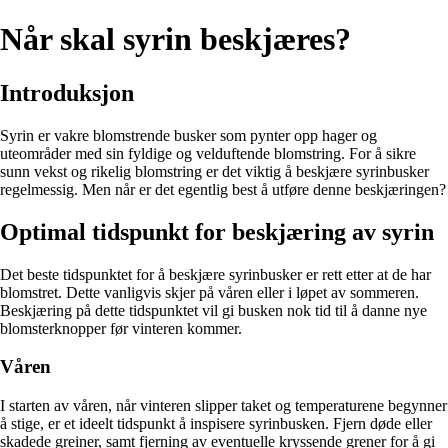
Når skal syrin beskjæres?
Introduksjon
Syrin er vakre blomstrende busker som pynter opp hager og
uteområder med sin fyldige og velduftende blomstring. For å sikre
sunn vekst og rikelig blomstring er det viktig å beskjære syrinbusker
regelmessig. Men når er det egentlig best å utføre denne beskjæringen?
Optimal tidspunkt for beskjæring av syrin
Det beste tidspunktet for å beskjære syrinbusker er rett etter at de har
blomstret. Dette vanligvis skjer på våren eller i løpet av sommeren.
Beskjæring på dette tidspunktet vil gi busken nok tid til å danne nye
blomsterknopper før vinteren kommer.
Våren
I starten av våren, når vinteren slipper taket og temperaturene begynner
å stige, er et ideelt tidspunkt å inspisere syrinbusken. Fjern døde eller
skadede greiner, samt fjerning av eventuelle kryssende grener for å gi