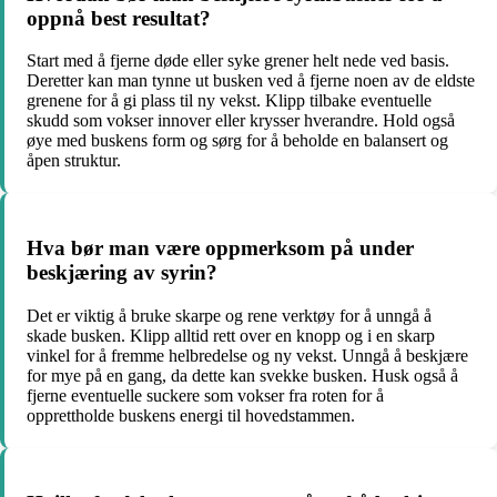
oppnå best resultat?
Start med å fjerne døde eller syke grener helt nede ved basis.
Deretter kan man tynne ut busken ved å fjerne noen av de eldste
grenene for å gi plass til ny vekst. Klipp tilbake eventuelle
skudd som vokser innover eller krysser hverandre. Hold også
øye med buskens form og sørg for å beholde en balansert og
åpen struktur.
Hva bør man være oppmerksom på under
beskjæring av syrin?
Det er viktig å bruke skarpe og rene verktøy for å unngå å
skade busken. Klipp alltid rett over en knopp og i en skarp
vinkel for å fremme helbredelse og ny vekst. Unngå å beskjære
for mye på en gang, da dette kan svekke busken. Husk også å
fjerne eventuelle suckere som vokser fra roten for å
opprettholde buskens energi til hovedstammen.