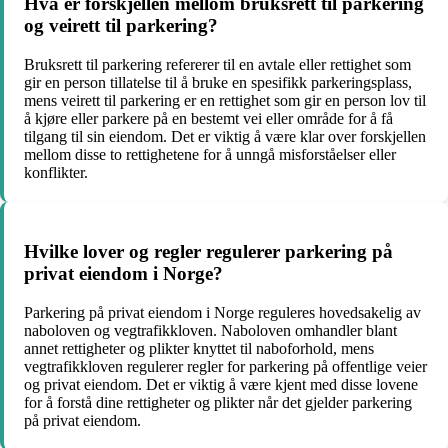
Hva er forskjellen mellom bruksrett til parkering
og veirett til parkering?
Bruksrett til parkering refererer til en avtale eller rettighet som
gir en person tillatelse til å bruke en spesifikk parkeringsplass,
mens veirett til parkering er en rettighet som gir en person lov til
å kjøre eller parkere på en bestemt vei eller område for å få
tilgang til sin eiendom. Det er viktig å være klar over forskjellen
mellom disse to rettighetene for å unngå misforståelser eller
konflikter.
Hvilke lover og regler regulerer parkering på
privat eiendom i Norge?
Parkering på privat eiendom i Norge reguleres hovedsakelig av
naboloven og vegtrafikkloven. Naboloven omhandler blant
annet rettigheter og plikter knyttet til naboforhold, mens
vegtrafikkloven regulerer regler for parkering på offentlige veier
og privat eiendom. Det er viktig å være kjent med disse lovene
for å forstå dine rettigheter og plikter når det gjelder parkering
på privat eiendom.