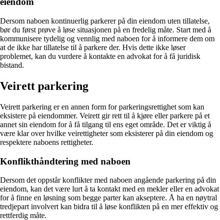
eiendom
Dersom naboen kontinuerlig parkerer på din eiendom uten tillatelse,
bør du først prøve å løse situasjonen på en fredelig måte. Start med å
kommunisere tydelig og vennlig med naboen for å informere dem om
at de ikke har tillatelse til å parkere der. Hvis dette ikke løser
problemet, kan du vurdere å kontakte en advokat for å få juridisk
bistand.
Veirett parkering
Veirett parkering er en annen form for parkeringsrettighet som kan
eksistere på eiendommer. Veirett gir rett til å kjøre eller parkere på et
annet sin eiendom for å få tilgang til ens eget område. Det er viktig å
være klar over hvilke veirettigheter som eksisterer på din eiendom og
respektere naboens rettigheter.
Konflikthåndtering med naboen
Dersom det oppstår konflikter med naboen angående parkering på din
eiendom, kan det være lurt å ta kontakt med en mekler eller en advokat
for å finne en løsning som begge parter kan akseptere. Å ha en nøytral
tredjepart involvert kan bidra til å løse konflikten på en mer effektiv og
rettferdig måte.