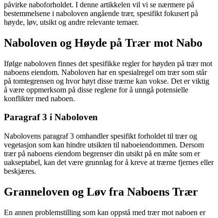
påvirke naboforholdet. I denne artikkelen vil vi se nærmere på
bestemmelsene i naboloven angående trær, spesifikt fokusert på
høyde, løv, utsikt og andre relevante temaer.
Naboloven og Høyde på Trær mot Nabo
Ifølge naboloven finnes det spesifikke regler for høyden på trær mot
naboens eiendom. Naboloven har en spesialregel om trær som står
på tomtegrensen og hvor høyt disse trærne kan vokse. Det er viktig
å være oppmerksom på disse reglene for å unngå potensielle
konflikter med naboen.
Paragraf 3 i Naboloven
Nabolovens paragraf 3 omhandler spesifikt forholdet til trær og
vegetasjon som kan hindre utsikten til naboeiendommen. Dersom
trær på naboens eiendom begrenser din utsikt på en måte som er
uakseptabel, kan det være grunnlag for å kreve at trærne fjernes eller
beskjæres.
Granneloven og Løv fra Naboens Trær
En annen problemstilling som kan oppstå med trær mot naboen er