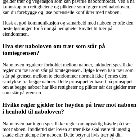
gjelder trær og vegetasjon som kan påvirke naboforholdet. Ved å ha
kunnskap om rettighetene og pliktene som følger med naboloven,
kan du forebygge og løse potensielle konflikter med naboen.
Husk at god kommunikasjon og samarbeid med naboen er ofte den
beste løsningen for å unngå uenigheter knyttet til trær på
eiendommen.
Hva sier naboloven om trær som står på
tomtegrensen?
Naboloven regulerer forholdet mellom naboer, inkludert spesifikke
regler om trær som står på tomtegrensen. Ifølge loven kan trær som
står på grensen mellom to eiendommer normalt ikke fjernes uten
samtykke fra begge naboer. Dette prinsippet er basert på prinsippet
om at begge naboer har like rettigheter og plikter når det gjelder trær
som står på grensen.
Hvilke regler gjelder for høyden på trær mot naboen
i henhold til naboloven?
Naboloven har ingen spesifikke regler om nøyaktig høyde på trær
mot naboen. Imidlertid sier loven at trær ikke skal være til unødig
skade eller ulempe for naboen. Dette betyr at hvis trær på din