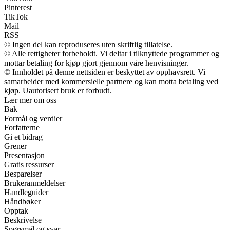
Pinterest
TikTok
Mail
RSS
© Ingen del kan reproduseres uten skriftlig tillatelse.
© Alle rettigheter forbeholdt. Vi deltar i tilknyttede programmer og
mottar betaling for kjøp gjort gjennom våre henvisninger.
© Innholdet på denne nettsiden er beskyttet av opphavsrett. Vi
samarbeider med kommersielle partnere og kan motta betaling ved
kjøp. Uautorisert bruk er forbudt.
Lær mer om oss
Bak
Formål og verdier
Forfatterne
Gi et bidrag
Grener
Presentasjon
Gratis ressurser
Besparelser
Brukeranmeldelser
Handleguider
Håndbøker
Opptak
Beskrivelse
Spørsmål og svar