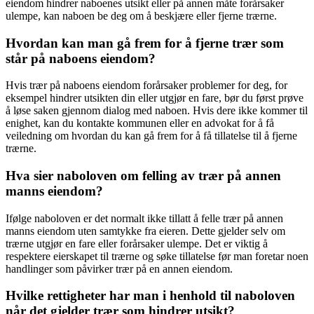
eiendom hindrer naboenes utsikt eller på annen måte forårsaker
ulempe, kan naboen be deg om å beskjære eller fjerne trærne.
Hvordan kan man gå frem for å fjerne trær som
står på naboens eiendom?
Hvis trær på naboens eiendom forårsaker problemer for deg, for
eksempel hindrer utsikten din eller utgjør en fare, bør du først prøve
å løse saken gjennom dialog med naboen. Hvis dere ikke kommer til
enighet, kan du kontakte kommunen eller en advokat for å få
veiledning om hvordan du kan gå frem for å få tillatelse til å fjerne
trærne.
Hva sier naboloven om felling av trær på annen
manns eiendom?
Ifølge naboloven er det normalt ikke tillatt å felle trær på annen
manns eiendom uten samtykke fra eieren. Dette gjelder selv om
trærne utgjør en fare eller forårsaker ulempe. Det er viktig å
respektere eierskapet til trærne og søke tillatelse før man foretar noen
handlinger som påvirker trær på en annen eiendom.
Hvilke rettigheter har man i henhold til naboloven
når det gjelder trær som hindrer utsikt?