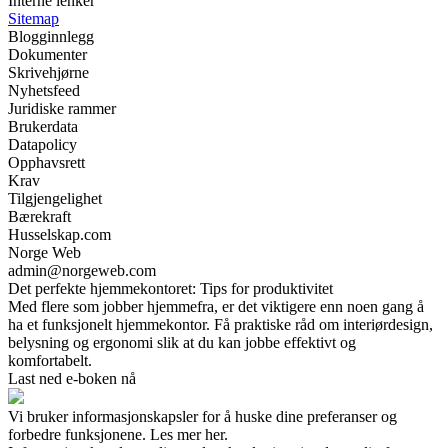
Interne lenker
Sitemap
Blogginnlegg
Dokumenter
Skrivehjørne
Nyhetsfeed
Juridiske rammer
Brukerdata
Datapolicy
Opphavsrett
Krav
Tilgjengelighet
Bærekraft
Husselskap.com
Norge Web
admin@norgeweb.com
Det perfekte hjemmekontoret: Tips for produktivitet
Med flere som jobber hjemmefra, er det viktigere enn noen gang å
ha et funksjonelt hjemmekontor. Få praktiske råd om interiørdesign,
belysning og ergonomi slik at du kan jobbe effektivt og
komfortabelt.
Last ned e-boken nå
Vi bruker informasjonskapsler for å huske dine preferanser og
forbedre funksjonene. Les mer her.