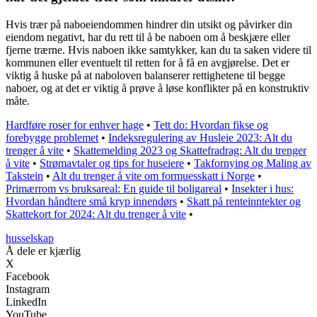
Hvis trær på naboeiendommen hindrer din utsikt og påvirker din
eiendom negativt, har du rett til å be naboen om å beskjære eller
fjerne trærne. Hvis naboen ikke samtykker, kan du ta saken videre til
kommunen eller eventuelt til retten for å få en avgjørelse. Det er
viktig å huske på at naboloven balanserer rettighetene til begge
naboer, og at det er viktig å prøve å løse konflikter på en konstruktiv
måte.
Hardføre roser for enhver hage
•
Tett do: Hvordan fikse og
forebygge problemet
•
Indeksregulering av Husleie 2023: Alt du
trenger å vite
•
Skattemelding 2023 og Skattefradrag: Alt du trenger
å vite
•
Strømavtaler og tips for huseiere
•
Takfornying og Maling av
Takstein
•
Alt du trenger å vite om formuesskatt i Norge
•
Primærrom vs bruksareal: En guide til boligareal
•
Insekter i hus:
Hvordan håndtere små kryp innendørs
•
Skatt på renteinntekter og
Skattekort for 2024: Alt du trenger å vite
•
husselskap
Å dele er kjærlig
X
Facebook
Instagram
LinkedIn
YouTube