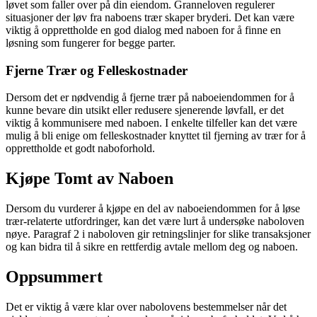
løvet som faller over på din eiendom. Granneloven regulerer
situasjoner der løv fra naboens trær skaper bryderi. Det kan være
viktig å opprettholde en god dialog med naboen for å finne en
løsning som fungerer for begge parter.
Fjerne Trær og Felleskostnader
Dersom det er nødvendig å fjerne trær på naboeiendommen for å
kunne bevare din utsikt eller redusere sjenerende løvfall, er det
viktig å kommunisere med naboen. I enkelte tilfeller kan det være
mulig å bli enige om felleskostnader knyttet til fjerning av trær for å
opprettholde et godt naboforhold.
Kjøpe Tomt av Naboen
Dersom du vurderer å kjøpe en del av naboeiendommen for å løse
trær-relaterte utfordringer, kan det være lurt å undersøke naboloven
nøye. Paragraf 2 i naboloven gir retningslinjer for slike transaksjoner
og kan bidra til å sikre en rettferdig avtale mellom deg og naboen.
Oppsummert
Det er viktig å være klar over nabolovens bestemmelser når det