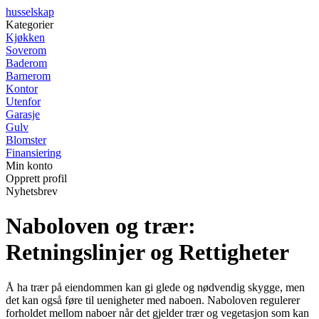
husselskap
Kategorier
Kjøkken
Soverom
Baderom
Barnerom
Kontor
Utenfor
Garasje
Gulv
Blomster
Finansiering
Min konto
Opprett profil
Nyhetsbrev
Naboloven og trær:
Retningslinjer og Rettigheter
Å ha trær på eiendommen kan gi glede og nødvendig skygge, men
det kan også føre til uenigheter med naboen. Naboloven regulerer
forholdet mellom naboer når det gjelder trær og vegetasjon som kan