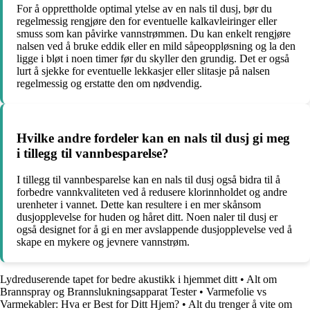
For å opprettholde optimal ytelse av en nals til dusj, bør du
regelmessig rengjøre den for eventuelle kalkavleiringer eller
smuss som kan påvirke vannstrømmen. Du kan enkelt rengjøre
nalsen ved å bruke eddik eller en mild såpeoppløsning og la den
ligge i bløt i noen timer før du skyller den grundig. Det er også
lurt å sjekke for eventuelle lekkasjer eller slitasje på nalsen
regelmessig og erstatte den om nødvendig.
Hvilke andre fordeler kan en nals til dusj gi meg
i tillegg til vannbesparelse?
I tillegg til vannbesparelse kan en nals til dusj også bidra til å
forbedre vannkvaliteten ved å redusere klorinnholdet og andre
urenheter i vannet. Dette kan resultere i en mer skånsom
dusjopplevelse for huden og håret ditt. Noen naler til dusj er
også designet for å gi en mer avslappende dusjopplevelse ved å
skape en mykere og jevnere vannstrøm.
Lydreduserende tapet for bedre akustikk i hjemmet ditt
•
Alt om
Brannspray og Brannslukningsapparat Tester
•
Varmefolie vs
Varmekabler: Hva er Best for Ditt Hjem?
•
Alt du trenger å vite om