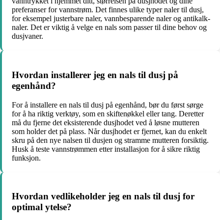
vanntrykket i hjemmet ditt, størrelsen på dusjhodet og dine
preferanser for vannstrøm. Det finnes ulike typer naler til dusj,
for eksempel justerbare naler, vannbesparende naler og antikalk-
naler. Det er viktig å velge en nals som passer til dine behov og
dusjvaner.
Hvordan installerer jeg en nals til dusj på
egenhånd?
For å installere en nals til dusj på egenhånd, bør du først sørge
for å ha riktig verktøy, som en skiftenøkkel eller tang. Deretter
må du fjerne det eksisterende dusjhodet ved å løsne mutteren
som holder det på plass. Når dusjhodet er fjernet, kan du enkelt
skru på den nye nalsen til dusjen og stramme mutteren forsiktig.
Husk å teste vannstrømmen etter installasjon for å sikre riktig
funksjon.
Hvordan vedlikeholder jeg en nals til dusj for
optimal ytelse?