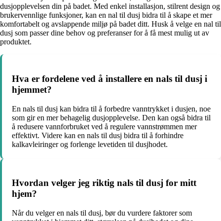
dusjopplevelsen din på badet. Med enkel installasjon, stilrent design og
brukervennlige funksjoner, kan en nal til dusj bidra til å skape et mer
komfortabelt og avslappende miljø på badet ditt. Husk å velge en nal til
dusj som passer dine behov og preferanser for å få mest mulig ut av
produktet.
Hva er fordelene ved å installere en nals til dusj i
hjemmet?
En nals til dusj kan bidra til å forbedre vanntrykket i dusjen, noe
som gir en mer behagelig dusjopplevelse. Den kan også bidra til
å redusere vannforbruket ved å regulere vannstrømmen mer
effektivt. Videre kan en nals til dusj bidra til å forhindre
kalkavleiringer og forlenge levetiden til dusjhodet.
Hvordan velger jeg riktig nals til dusj for mitt
hjem?
Når du velger en nals til dusj, bør du vurdere faktorer som