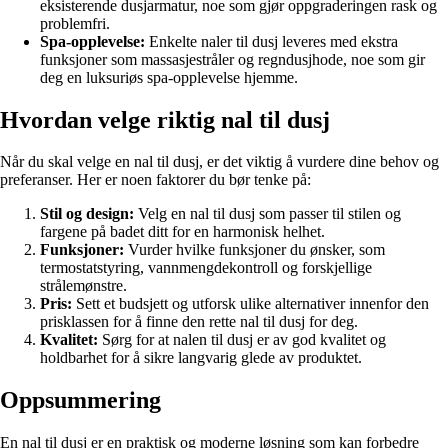
eksisterende dusjarmatur, noe som gjør oppgraderingen rask og
problemfri.
Spa-opplevelse:
Enkelte naler til dusj leveres med ekstra
funksjoner som massasjestråler og regndusjhode, noe som gir
deg en luksuriøs spa-opplevelse hjemme.
Hvordan velge riktig nal til dusj
Når du skal velge en nal til dusj, er det viktig å vurdere dine behov og
preferanser. Her er noen faktorer du bør tenke på:
Stil og design:
Velg en nal til dusj som passer til stilen og
fargene på badet ditt for en harmonisk helhet.
Funksjoner:
Vurder hvilke funksjoner du ønsker, som
termostatstyring, vannmengdekontroll og forskjellige
strålemønstre.
Pris:
Sett et budsjett og utforsk ulike alternativer innenfor den
prisklassen for å finne den rette nal til dusj for deg.
Kvalitet:
Sørg for at nalen til dusj er av god kvalitet og
holdbarhet for å sikre langvarig glede av produktet.
Oppsummering
En nal til dusj er en praktisk og moderne løsning som kan forbedre