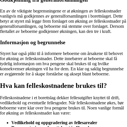
En av de viktigste begrensningene er at økningen av felleskostnader
vanligvis må godkjennes av generalforsamlingen i borettslaget. Dette
betyr at styret må legge frem forslaget om økning av felleskostnader på
generalforsamlingen, og beboerne må stemme over forslaget. Dersom
flertallet av beboerne godkjenner økningen, kan den tre i kraft.
Informasjon og begrunnelse
Styret har også plikt til å informere beboerne om årsakene til behovet
for økning av felleskostnader. Dette innebærer at beboerne skal få
tydelig informasjon om hva pengene skal brukes til og hvilke
konsekvenser økningen vil ha for dem. En klar og saklig begrunnelse
er avgjørende for å skape forståelse og aksept blant beboerne.
Hva kan felleskostnadene brukes til?
Felleskostnadene i et borettslag dekker fellesutgifter knyttet til drift,
vedlikehold og eventuelle fellesgoder. Når felleskostnadene økes, bør
beboerne være klar over hva pengene brukes til. Noen vanlige formål
for økning av felleskostnader kan være:
Vedlikehold og oppgradering av fellesarealer