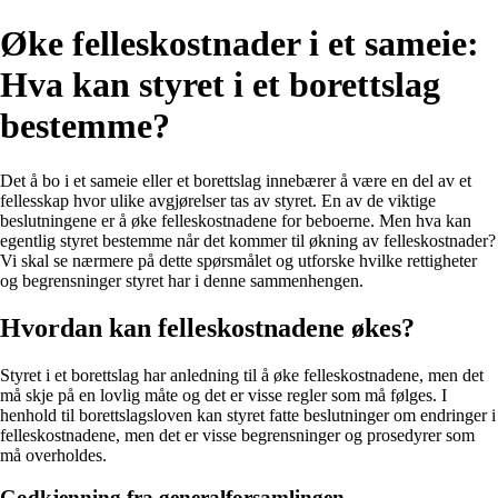
Øke felleskostnader i et sameie:
Hva kan styret i et borettslag
bestemme?
Det å bo i et sameie eller et borettslag innebærer å være en del av et
fellesskap hvor ulike avgjørelser tas av styret. En av de viktige
beslutningene er å øke felleskostnadene for beboerne. Men hva kan
egentlig styret bestemme når det kommer til økning av felleskostnader?
Vi skal se nærmere på dette spørsmålet og utforske hvilke rettigheter
og begrensninger styret har i denne sammenhengen.
Hvordan kan felleskostnadene økes?
Styret i et borettslag har anledning til å øke felleskostnadene, men det
må skje på en lovlig måte og det er visse regler som må følges. I
henhold til borettslagsloven kan styret fatte beslutninger om endringer i
felleskostnadene, men det er visse begrensninger og prosedyrer som
må overholdes.
Godkjenning fra generalforsamlingen