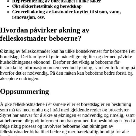
Representering av borettslaget i ulike saker
Økt sikkerhetstiltak og beredskap
Generell økning av kostnader knyttet til strøm, vann,
renovasjon, osv.
Hvordan påvirker økning av
felleskostnader beboerne?
Økning av felleskostnader kan ha ulike konsekvenser for beboerne i et
borettslag. Det kan føre til økte månedlige utgifter og dermed påvirke
husholdningenes økonomi. Derfor er det viktig at beboerne får
tilstrekkelig informasjon om en eventuell økning, samt en forklaring på
hvorfor det er nødvendig. På den måten kan beboerne bedre forstå og
akseptere endringen.
Oppsummering
Å øke felleskostnadene i et sameie eller et borettslag er en beslutning
som må tas med omhu og i tråd med gjeldende regler og prosedyrer.
Styret har ansvar for å sikre at økningen er nødvendig og rimelig, samt
at beboerne blir godt informert om bakgrunnen for beslutningen. Ved å
følge riktig prosess og involvere beboerne kan økningen av
felleskostnader bidra til et bedre og mer bærekraftig bomiljø for alle