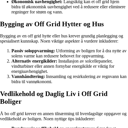
Økonomisk uavhengighet:
Langsiktig kan et off grid hjem
bidra til økonomisk uavhengighet ved å redusere eller eliminere
regninger for strøm og vann.
Bygging av Off Grid Hytter og Hus
Bygging av en off grid hytte eller hus krever grundig planlegging og
spesialisert kunnskap. Noen viktige aspekter å vurdere inkluderer:
Passiv soloppvarming:
Utforming av boligen for å dra nytte av
solens varme kan redusere behovet for oppvarming.
Alternativ energikilder:
Installasjon av solcellepaneler,
vindturbiner eller annen fornybar energikilde er viktig for
energiuavhengighet.
Vannhåndtering:
Innsamling og resirkulering av regnvann kan
bidra til vannøkonomi.
Vedlikehold og Daglig Liv i Off Grid
Boliger
Å bo off grid krever en annen tilnærming til hverdagslige oppgaver og
vedlikehold av boligen. Noen nyttige tips inkluderer: