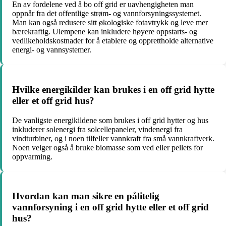
En av fordelene ved å bo off grid er uavhengigheten man
oppnår fra det offentlige strøm- og vannforsyningssystemet.
Man kan også redusere sitt økologiske fotavtrykk og leve mer
bærekraftig. Ulempene kan inkludere høyere oppstarts- og
vedlikeholdskostnader for å etablere og opprettholde alternative
energi- og vannsystemer.
Hvilke energikilder kan brukes i en off grid hytte
eller et off grid hus?
De vanligste energikildene som brukes i off grid hytter og hus
inkluderer solenergi fra solcellepaneler, vindenergi fra
vindturbiner, og i noen tilfeller vannkraft fra små vannkraftverk.
Noen velger også å bruke biomasse som ved eller pellets for
oppvarming.
Hvordan kan man sikre en pålitelig
vannforsyning i en off grid hytte eller et off grid
hus?