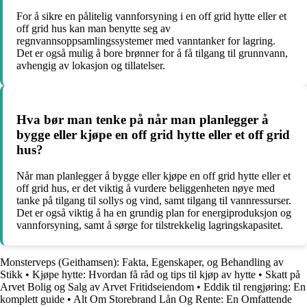
For å sikre en pålitelig vannforsyning i en off grid hytte eller et
off grid hus kan man benytte seg av
regnvannsoppsamlingssystemer med vanntanker for lagring.
Det er også mulig å bore brønner for å få tilgang til grunnvann,
avhengig av lokasjon og tillatelser.
Hva bør man tenke på når man planlegger å
bygge eller kjøpe en off grid hytte eller et off grid
hus?
Når man planlegger å bygge eller kjøpe en off grid hytte eller et
off grid hus, er det viktig å vurdere beliggenheten nøye med
tanke på tilgang til sollys og vind, samt tilgang til vannressurser.
Det er også viktig å ha en grundig plan for energiproduksjon og
vannforsyning, samt å sørge for tilstrekkelig lagringskapasitet.
Monsterveps (Geithamsen): Fakta, Egenskaper, og Behandling av
Stikk
•
Kjøpe hytte: Hvordan få råd og tips til kjøp av hytte
•
Skatt på
Arvet Bolig og Salg av Arvet Fritidseiendom
•
Eddik til rengjøring: En
komplett guide
•
Alt Om Storebrand Lån Og Rente: En Omfattende