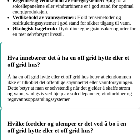
Regelmessig vedlikehold av energisystemer:
Sørg for at
solcellepanelene eller vindturbinene er i god stand for optimal
energiproduksjon.
Vedlikehold av vannsystemer:
Hold rensemetoder og
resirkuleringssystemer i god stand for sikker tilgang til vann.
Økologisk hagebruk:
Dyrk dine egne grønnsaker og urter for
en mer selvforsynt livsstil.
Hva innebærer det å ha en off grid hytte eller et
off grid hus?
Å ha en off grid hytte eller et off grid hus betyr at eiendommen
ikke er tilkoblet det offentlige strømnettet eller vannforsyningen.
Dette betyr at man er selvstendig når det gjelder å skaffe strøm
og vann, vanligvis ved hjelp av solcellepaneler, vindturbiner og
regnvannsoppsamlingssystemer.
Hvilke fordeler og ulemper er det ved å bo i en
off grid hytte eller et off grid hus?