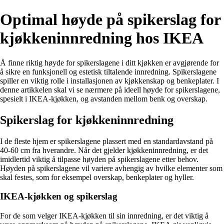
Optimal høyde på spikerslag for
kjøkkeninnredning hos IKEA
Å finne riktig høyde for spikerslagene i ditt kjøkken er avgjørende for
å sikre en funksjonell og estetisk tiltalende innredning. Spikerslagene
spiller en viktig rolle i installasjonen av kjøkkenskap og benkeplater. I
denne artikkelen skal vi se nærmere på ideell høyde for spikerslagene,
spesielt i IKEA-kjøkken, og avstanden mellom benk og overskap.
Spikerslag for kjøkkeninnredning
I de fleste hjem er spikerslagene plassert med en standardavstand på
40-60 cm fra hverandre. Når det gjelder kjøkkeninnredning, er det
imidlertid viktig å tilpasse høyden på spikerslagene etter behov.
Høyden på spikerslagene vil variere avhengig av hvilke elementer som
skal festes, som for eksempel overskap, benkeplater og hyller.
IKEA-kjøkken og spikerslag
For de som velger IKEA-kjøkken til sin innredning, er det viktig å