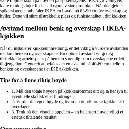
være oppmerksom på høyden på spikerslagene. IKEA gir vanligvis
klare retningslinjer for installasjon av sine produkter. Når det gjelder
spikerslagene, anbefaler IKEA en høyde på 83-90 cm for overskap og
hyller. Dette vil sikre tilstrekkelig plass og funksjonalitet i ditt kjøkken.
Avstand mellom benk og overskap i IKEA-
kjøkken
Når du installerer kjøkkeninnredning, er det viktig å vurdere avstanden
mellom benken og overskapene. En optimal avstand vil gi deg
tilstrekkelig arbeidsplass på benken samtidig som overskapene er lett
tilgjengelige. Generelt anbefales det en avstand på 40-60 cm mellom
benken og overskapene i et IKEA-kjøkken.
Tips for å finne riktig høyde
1. Mål den totale høyden på kjøkkenrommet ditt og ta hensyn til
eventuelle skråtak eller hindringer.
2. Vurder din egen høyde og hvordan du vil bruke kjøkkenet i
hverdagen.
3. Tenk på den visuelle appellen – en balansert høyde vil gi et
estetisk tiltalende resultat.