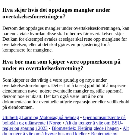
Hva skjer hvis det oppdages mangler under
overtakelsesforretningen?
Dersom det oppdages mangler under overtakelsesforretningen, kan
partene avtale hvordan disse skal utbedres før overtakelsen skjer.
Det kan for eksempel avtales at selger skal rette opp manglene før
overtakelsen, eller at det skal gjøres en prisjustering for å
kompensere for manglene.
Hva bør man som kjøper være oppmerksom på
under en overtakelsesforretning?
Som kjøper er det viktig å være grundig og nøye under
overtakelsesforretningen. Det er lurt å ta seg god tid til å inspisere
eiendommen nøye, notere eventuelle mangler og stille spørsmål
dersom noe er uklart. Det kan også være lurt å be om
dokumentasjon for eventuelle utførte reparasjoner eller vedlikehold
på eiendommen.
Utilbørlig Larm og Motorsag på Søndag
•
Gjennomsnittsrente på
boliglån og utlånsrente i Norge
•
Alt du trenger å vite om BSU-
regler og sparing i 2023
•
Blomsterløk: Flerårig glede i hagen
•
Alt
du trenger å vite om å bygge hus med kjeller
•
Rentemøte og