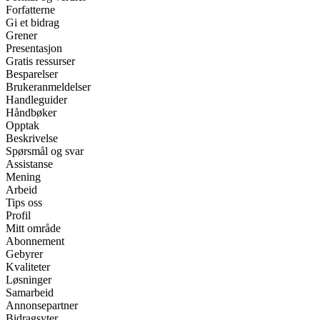
Forfatterne
Gi et bidrag
Grener
Presentasjon
Gratis ressurser
Besparelser
Brukeranmeldelser
Handleguider
Håndbøker
Opptak
Beskrivelse
Spørsmål og svar
Assistanse
Mening
Arbeid
Tips oss
Profil
Mitt område
Abonnement
Gebyrer
Kvaliteter
Løsninger
Samarbeid
Annonsepartner
Bidragsyter