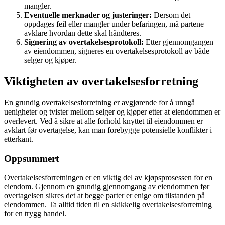
mangler.
Eventuelle merknader og justeringer:
Dersom det
oppdages feil eller mangler under befaringen, må partene
avklare hvordan dette skal håndteres.
Signering av overtakelsesprotokoll:
Etter gjennomgangen
av eiendommen, signeres en overtakelsesprotokoll av både
selger og kjøper.
Viktigheten av overtakelsesforretning
En grundig overtakelsesforretning er avgjørende for å unngå
uenigheter og tvister mellom selger og kjøper etter at eiendommen er
overlevert. Ved å sikre at alle forhold knyttet til eiendommen er
avklart før overtagelse, kan man forebygge potensielle konflikter i
etterkant.
Oppsummert
Overtakelsesforretningen er en viktig del av kjøpsprosessen for en
eiendom. Gjennom en grundig gjennomgang av eiendommen før
overtagelsen sikres det at begge parter er enige om tilstanden på
eiendommen. Ta alltid tiden til en skikkelig overtakelsesforretning
for en trygg handel.