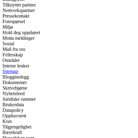
Tilknyttet partner
Nettverkspartner
Pressekontakt
Forespørsel
Miljø
Hold deg oppdatert
Motta meldinger
Sosial
Mail fra oss
Fellesskap
Området
Interne lenker
Sitemap
Blogginnlegg
Dokumenter
Skrivehjørne
Nyhetsfeed
Juridiske rammer
Brukerdata
Datapolicy
Opphavsrett
Krav
Tilgjengelighet
Bærekraft
Husselskap.com