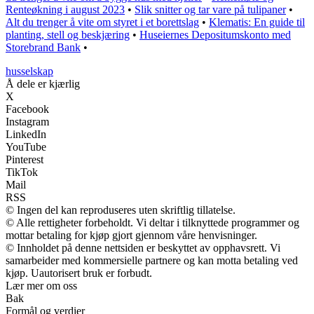
Renteøkning i august 2023
•
Slik snitter og tar vare på tulipaner
•
Alt du trenger å vite om styret i et borettslag
•
Klematis: En guide til
planting, stell og beskjæring
•
Huseiernes Depositumskonto med
Storebrand Bank
•
husselskap
Å dele er kjærlig
X
Facebook
Instagram
LinkedIn
YouTube
Pinterest
TikTok
Mail
RSS
© Ingen del kan reproduseres uten skriftlig tillatelse.
© Alle rettigheter forbeholdt. Vi deltar i tilknyttede programmer og
mottar betaling for kjøp gjort gjennom våre henvisninger.
© Innholdet på denne nettsiden er beskyttet av opphavsrett. Vi
samarbeider med kommersielle partnere og kan motta betaling ved
kjøp. Uautorisert bruk er forbudt.
Lær mer om oss
Bak
Formål og verdier