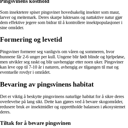
Pingsvinens kosthold
Som insektetere spiser pingsviner hovedsakelig insekter som maur,
larver og meitemark. Deres skarpe luktesans og nattaktive natur gjør
dem effektive jegere som bidrar til å kontrollere insektpopulasjoner i
sine områder.
Formering og levetid
Pingsviner formerer seg vanligvis om våren og sommeren, hvor
hunnene får 2-6 unger per kull. Ungene blir født blinde og hjelpeløse,
men utvikler seg raskt og blir uavhengige etter noen uker. Pingsviner
kan leve opp til 7-10 år i naturen, avhengig av tilgangen til mat og
eventuelle rovdyr i området.
Bevaring av pingsvinens habitat
Det er viktig å beskytte pingsvinens naturlige habitat for å sikre deres
overlevelse på lang sikt. Dette kan gjøres ved å bevare skogområder,
redusere bruk av insektmidler og opprettholde balansen i økosystemet
deres.
Tiltak for å bevare pingsvinen