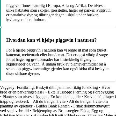
Piggsvin finnes naturlig i Europa, Asia og Afrika. De trives i
ulike habitater som skoger, gressletter, hager og parker. Piggsvin
er nattaktive dyr og tilbringer dagen i skjul under busker,
løvhauger eller i hulrom.
Hvordan kan vi hjelpe piggsvin i naturen?
For å hjelpe piggsvin i naturen kan vi legge ut mat som tørket
kattemat, meitemark eller hundemat. Det er også viktig å sørge
for at hager og grøntområder har tilstrekkelig tilgang til
skjulesteder og vann. Å unngå bruk av plantevernmidler og å
sette opp piggsvinvennlige gjerder kan også bidra til å beskytte
disse sårbare dyrene.
Veggedyr Forsikring: Beskytt ditt hjem med riktig forsikring
•
Hvor
bred er en parkeringsplass?
•
Ekte Hussopp: Fjerning og Forebygging
•
Planter som trives i skyggen: En komplett guide
•
Krav til håndløper i
trapp og rekkverk – Alt du trenger å vite
•
Alt du trenger å vite om
planting av epletrær
•
Bulder Bank Renten
•
Fritak dokumentavgift
ved samlivsbrudd
•
Bekjemping av Brunsnegler: Fakta, Egg og
Effektive Metoder
•
Hvordan Bli Kvitt Edderkopper: Effektive Måter å