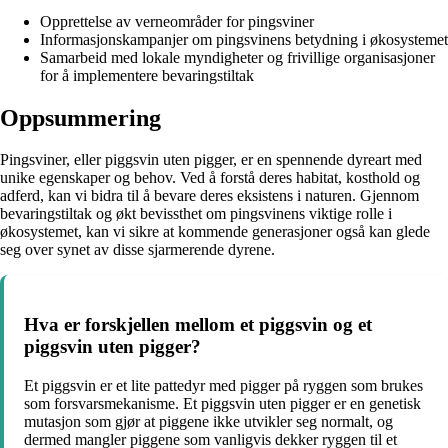
Opprettelse av verneområder for pingsviner
Informasjonskampanjer om pingsvinens betydning i økosystemet
Samarbeid med lokale myndigheter og frivillige organisasjoner
for å implementere bevaringstiltak
Oppsummering
Pingsviner, eller piggsvin uten pigger, er en spennende dyreart med
unike egenskaper og behov. Ved å forstå deres habitat, kosthold og
adferd, kan vi bidra til å bevare deres eksistens i naturen. Gjennom
bevaringstiltak og økt bevissthet om pingsvinens viktige rolle i
økosystemet, kan vi sikre at kommende generasjoner også kan glede
seg over synet av disse sjarmerende dyrene.
Hva er forskjellen mellom et piggsvin og et
piggsvin uten pigger?
Et piggsvin er et lite pattedyr med pigger på ryggen som brukes
som forsvarsmekanisme. Et piggsvin uten pigger er en genetisk
mutasjon som gjør at piggene ikke utvikler seg normalt, og
dermed mangler piggene som vanligvis dekker ryggen til et