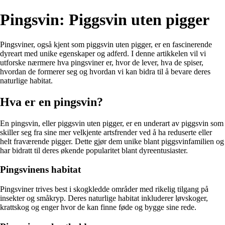
Pingsvin: Piggsvin uten pigger
Pingsviner, også kjent som piggsvin uten pigger, er en fascinerende
dyreart med unike egenskaper og adferd. I denne artikkelen vil vi
utforske nærmere hva pingsviner er, hvor de lever, hva de spiser,
hvordan de formerer seg og hvordan vi kan bidra til å bevare deres
naturlige habitat.
Hva er en pingsvin?
En pingsvin, eller piggsvin uten pigger, er en underart av piggsvin som
skiller seg fra sine mer velkjente artsfrender ved å ha reduserte eller
helt fraværende pigger. Dette gjør dem unike blant piggsvinfamilien og
har bidratt til deres økende popularitet blant dyreentusiaster.
Pingsvinens habitat
Pingsviner trives best i skogkledde områder med rikelig tilgang på
insekter og småkryp. Deres naturlige habitat inkluderer løvskoger,
krattskog og enger hvor de kan finne føde og bygge sine rede.