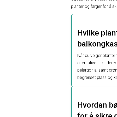
planter og farger for å s
Hvilke plan
balkongka
Når du velger planter 
alternativer inkluder
pelargonia, samt grøn
begrenset plass og kan
Hvordan bø
for å sikre