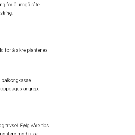
ng for å unngå råte.
tring.
ld for å sikre plantenes
g balkongkasse.
et oppdages angrep.
 trivsel. Følg våre tips
imentere med ulike