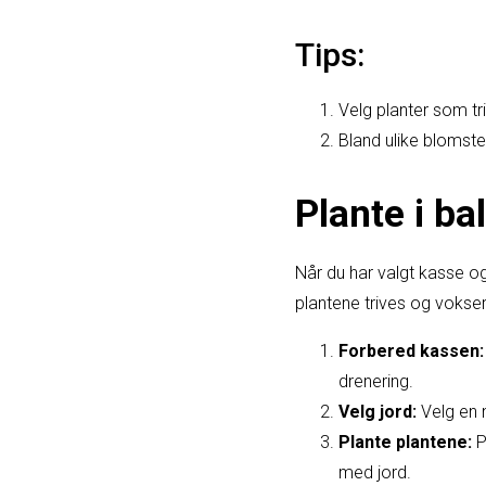
Tips:
Velg planter som tr
Bland ulike blomste
Plante i b
Når du har valgt kasse og
plantene trives og vokser
Forbered kassen:
drenering.
Velg jord:
Velg en n
Plante plantene:
P
med jord.