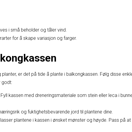
ives i små beholder og tåler vind.
rarter for å skape variasjon og farger.
alkongkassen
 planter, er det på tide å plante i balkongkassen. Følg disse enkl
 godt:
Fyll kassen med dreneringsmateriale som stein eller leca i bunne
æringsrik og fuktighetsbevarende jord til plantene dine.
lasser plantene i kassen i ønsket mønster og høyde. Pass på at 