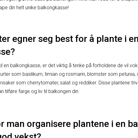
kape din helt unike balkongkasse!
ter egner seg best for å plante i e
sse?
til en balkongkasse, er det viktig å tenke på forholdene de vil 
er urter som basilikum, timian og rosmarin, blomster som petunia
nsaker som cherrytomater, salat og reddiker. Disse plantene trive
 tilføre farge og liv til balkongen din.
r man organisere plantene i en b
 god vekst?