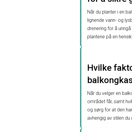
Når du planter i en ba
lignende vann- og lys
drenering for å unngå 
plantene på en hensikt
Hvilke fakt
balkongkas
Når du velger en balk
området får, samt hvil
og sørg for at den har
avhengig av stilen du