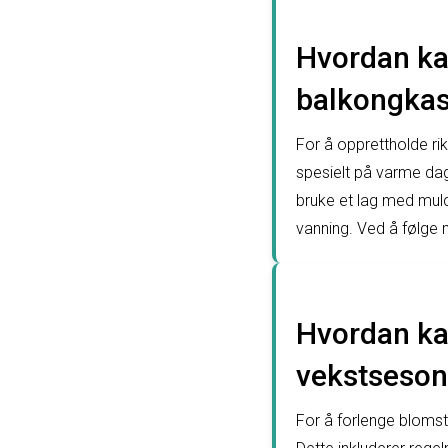
Hvordan kan
balkongka
For å opprettholde rik
spesielt på varme dager
bruke et lag med mulc
vanning. Ved å følge 
Hvordan ka
vekstsesong
For å forlenge blomst