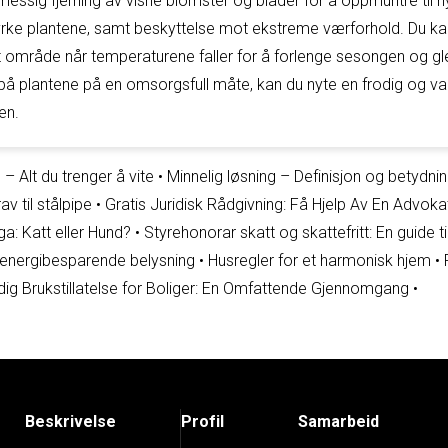
messig fjerning av visne blomster og blader for å oppmuntre til 
yrke plantene, samt beskyttelse mot ekstreme værforhold. Du kan
et område når temperaturene faller for å forlenge sesongen og g
 på plantene på en omsorgsfull måte, kan du nyte en frodig og 
en.
– Alt du trenger å vite
•
Minnelig løsning – Definisjon og betydni
av til stålpipe
•
Gratis Juridisk Rådgivning: Få Hjelp Av En Advoka
ga: Katt eller Hund?
•
Styrehonorar skatt og skattefritt: En guide t
 energibesparende belysning
•
Husregler for et harmonisk hjem
•
tidig Brukstillatelse for Boliger: En Omfattende Gjennomgang
•
Beskrivelse
Profil
Samarbeid