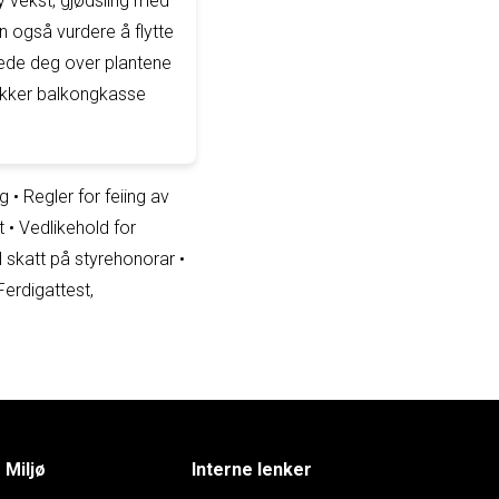
ny vekst, gjødsling med
 også vurdere å flytte
lede deg over plantene
vakker balkongkasse
ng
•
Regler for feiing av
t
•
Vedlikehold for
il skatt på styrehonorar
•
Ferdigattest,
Miljø
Interne lenker