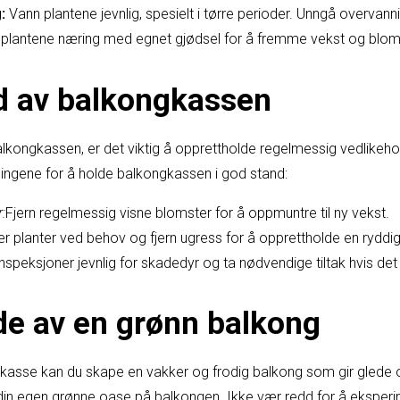
:
Vann plantene jevnlig, spesielt i tørre perioder. Unngå overvanni
 plantene næring med egnet gjødsel for å fremme vekst og bloms
d av balkongkassen
 balkongkassen, er det viktig å opprettholde regelmessig vedlikeho
alingene for å holde balkongkassen i god stand:
:
Fjern regelmessig visne blomster for å oppmuntre til ny vekst.
r planter ved behov og fjern ugress for å opprettholde en ryddi
Inspeksjoner jevnlig for skadedyr og ta nødvendige tiltak hvis d
de av en grønn balkong
kasse kan du skape en vakker og frodig balkong som gir glede og
din egen grønne oase på balkongen. Ikke vær redd for å eksper