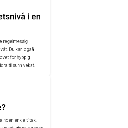
tsnivå i en
ne regelmessig,
or våt. Du kan også
ovet for hyppig
ra til sunn vekst.
e?
 noen enkle tiltak.