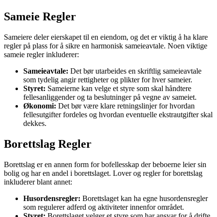
Sameie Regler
Sameiere deler eierskapet til en eiendom, og det er viktig å ha klare
regler på plass for å sikre en harmonisk sameieavtale. Noen viktige
sameie regler inkluderer:
Sameieavtale:
Det bør utarbeides en skriftlig sameieavtale
som tydelig angir rettigheter og plikter for hver sameier.
Styret:
Sameierne kan velge et styre som skal håndtere
fellesanliggender og ta beslutninger på vegne av sameiet.
Økonomi:
Det bør være klare retningslinjer for hvordan
fellesutgifter fordeles og hvordan eventuelle ekstrautgifter skal
dekkes.
Borettslag Regler
Borettslag er en annen form for bofellesskap der beboerne leier sin
bolig og har en andel i borettslaget. Lover og regler for borettslag
inkluderer blant annet:
Husordensregler:
Borettslaget kan ha egne husordensregler
som regulerer adferd og aktiviteter innenfor området.
Styret:
Borettslaget velger et styre som har ansvar for å drifte