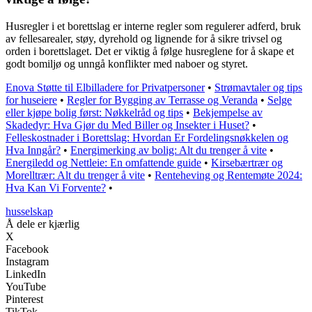
Husregler i et borettslag er interne regler som regulerer adferd, bruk
av fellesarealer, støy, dyrehold og lignende for å sikre trivsel og
orden i borettslaget. Det er viktig å følge husreglene for å skape et
godt bomiljø og unngå konflikter med naboer og styret.
Enova Støtte til Elbilladere for Privatpersoner
•
Strømavtaler og tips
for huseiere
•
Regler for Bygging av Terrasse og Veranda
•
Selge
eller kjøpe bolig først: Nøkkelråd og tips
•
Bekjempelse av
Skadedyr: Hva Gjør du Med Biller og Insekter i Huset?
•
Felleskostnader i Borettslag: Hvordan Er Fordelingsnøkkelen og
Hva Inngår?
•
Energimerking av bolig: Alt du trenger å vite
•
Energiledd og Nettleie: En omfattende guide
•
Kirsebærtrær og
Morelltrær: Alt du trenger å vite
•
Renteheving og Rentemøte 2024:
Hva Kan Vi Forvente?
•
husselskap
Å dele er kjærlig
X
Facebook
Instagram
LinkedIn
YouTube
Pinterest
TikTok