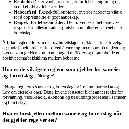
Renhold:
Det er vanlig med regler for felles rengjøring og
vedlikehold av fellesarealer.
Naboatferd:
Respektfull oppførsel overfor naboer er viktig
for å opprettholde et godt naboskap.
Respekt for fellesområder:
Det forventes at beboere viser
respekt for fellesområder og utstyr som tilhører sameiet eller
borettslaget.
Å følge reglene for sameier og borettslag er nøkkelen til et trivelig
og funksjonelt bofellesskap. Ved å være oppmerksom på reglene og
lovene som gjelder, kan man unngå konflikter og opprettholde et
positivt samarbeidsklima mellom beboerne.
Hva er de viktigste reglene som gjelder for sameier
og borettslag i Norge?
I Norge reguleres sameier og borettslag av Lov om burettslag og
Lov om eierseksjoner. Disse lovene fastsetter blant annet regler for
forvaltning, vedlikehold, økonomi og beslutningsprosesser i sameier
og borettslag.
Hva er forskjellen mellom sameie og borettslag når
det gjelder regelverket?