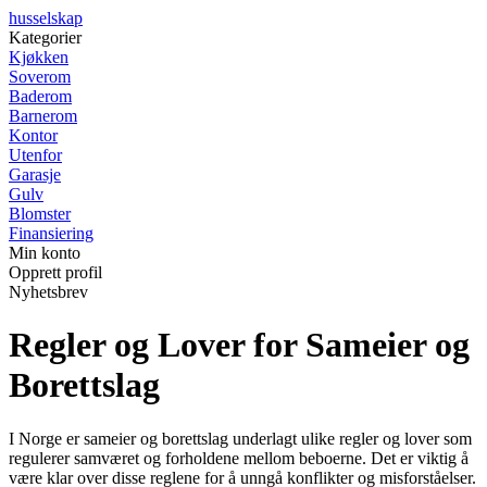
husselskap
Kategorier
Kjøkken
Soverom
Baderom
Barnerom
Kontor
Utenfor
Garasje
Gulv
Blomster
Finansiering
Min konto
Opprett profil
Nyhetsbrev
Regler og Lover for Sameier og
Borettslag
I Norge er sameier og borettslag underlagt ulike regler og lover som
regulerer samværet og forholdene mellom beboerne. Det er viktig å
være klar over disse reglene for å unngå konflikter og misforståelser.