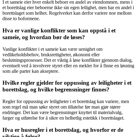
I et sameie eier hver enkelt beboer en andel av eiendommen, mens i
et borettslag eier beboerne ikke sin egen leilighet, men har en andel i
borettslaget som helhet. Regelverket kan derfor variere noe mellom
disse to boformene.
Hva er vanlige konflikter som kan oppstå i et
sameie, og hvordan bør de løses?
Vanlige konflikter i et sameie kan være uenighet om
vedlikeholdsbehov, bruksrettigheter, økonomi eller
beslutningsprosesser. Det er viktig å løse konflikter gjennom dialog,
eventuelt ved å involvere styret eller en mekler for å finne en løsning
som alle parter kan akseptere.
Hvilke regler gjelder for oppussing av leiligheter i et
borettslag, og hvilke begrensninger finnes?
Regler for oppussing av leiligheter i et borettslag kan variere, men
som regel må man søke styret om tillatelse før man gjør større
endringer. Det kan være begrensninger knyttet til materialvalg,
farger og utførelse for å sikre en helhetlig estetikk i borettslaget.
Hva er husregler i et borettslag, og hvorfor er de
viktige å følge?