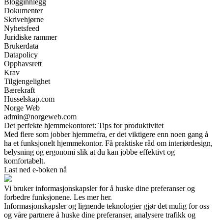
Blogginnlegg
Dokumenter
Skrivehjørne
Nyhetsfeed
Juridiske rammer
Brukerdata
Datapolicy
Opphavsrett
Krav
Tilgjengelighet
Bærekraft
Husselskap.com
Norge Web
admin@norgeweb.com
Det perfekte hjemmekontoret: Tips for produktivitet
Med flere som jobber hjemmefra, er det viktigere enn noen gang å
ha et funksjonelt hjemmekontor. Få praktiske råd om interiørdesign,
belysning og ergonomi slik at du kan jobbe effektivt og
komfortabelt.
Last ned e-boken nå
Vi bruker informasjonskapsler for å huske dine preferanser og
forbedre funksjonene. Les mer her.
Informasjonskapsler og lignende teknologier gjør det mulig for oss
og våre partnere å huske dine preferanser, analysere trafikk og