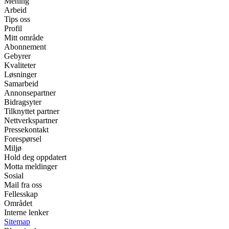
Mening
Arbeid
Tips oss
Profil
Mitt område
Abonnement
Gebyrer
Kvaliteter
Løsninger
Samarbeid
Annonsepartner
Bidragsyter
Tilknyttet partner
Nettverkspartner
Pressekontakt
Forespørsel
Miljø
Hold deg oppdatert
Motta meldinger
Sosial
Mail fra oss
Fellesskap
Området
Interne lenker
Sitemap