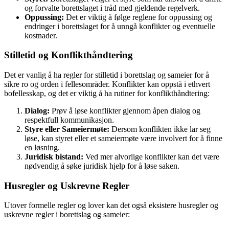
og forvalte borettslaget i tråd med gjeldende regelverk.
Oppussing:
Det er viktig å følge reglene for oppussing og
endringer i borettslaget for å unngå konflikter og eventuelle
kostnader.
Stilletid og Konflikthåndtering
Det er vanlig å ha regler for stilletid i borettslag og sameier for å
sikre ro og orden i fellesområder. Konflikter kan oppstå i ethvert
bofellesskap, og det er viktig å ha rutiner for konflikthåndtering:
Dialog:
Prøv å løse konflikter gjennom åpen dialog og
respektfull kommunikasjon.
Styre eller Sameiermøte:
Dersom konflikten ikke lar seg
løse, kan styret eller et sameiermøte være involvert for å finne
en løsning.
Juridisk bistand:
Ved mer alvorlige konflikter kan det være
nødvendig å søke juridisk hjelp for å løse saken.
Husregler og Uskrevne Regler
Utover formelle regler og lover kan det også eksistere husregler og
uskrevne regler i borettslag og sameier: