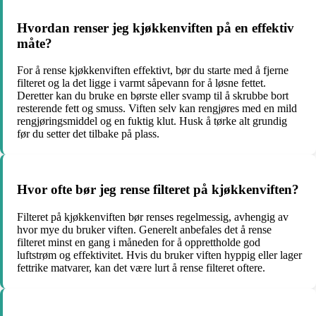
Hvordan renser jeg kjøkkenviften på en effektiv
måte?
For å rense kjøkkenviften effektivt, bør du starte med å fjerne
filteret og la det ligge i varmt såpevann for å løsne fettet.
Deretter kan du bruke en børste eller svamp til å skrubbe bort
resterende fett og smuss. Viften selv kan rengjøres med en mild
rengjøringsmiddel og en fuktig klut. Husk å tørke alt grundig
før du setter det tilbake på plass.
Hvor ofte bør jeg rense filteret på kjøkkenviften?
Filteret på kjøkkenviften bør renses regelmessig, avhengig av
hvor mye du bruker viften. Generelt anbefales det å rense
filteret minst en gang i måneden for å opprettholde god
luftstrøm og effektivitet. Hvis du bruker viften hyppig eller lager
fettrike matvarer, kan det være lurt å rense filteret oftere.