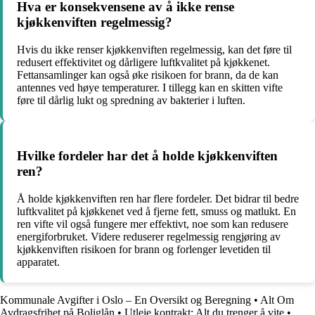
Hva er konsekvensene av å ikke rense
kjøkkenviften regelmessig?
Hvis du ikke renser kjøkkenviften regelmessig, kan det føre til
redusert effektivitet og dårligere luftkvalitet på kjøkkenet.
Fettansamlinger kan også øke risikoen for brann, da de kan
antennes ved høye temperaturer. I tillegg kan en skitten vifte
føre til dårlig lukt og spredning av bakterier i luften.
Hvilke fordeler har det å holde kjøkkenviften
ren?
Å holde kjøkkenviften ren har flere fordeler. Det bidrar til bedre
luftkvalitet på kjøkkenet ved å fjerne fett, smuss og matlukt. En
ren vifte vil også fungere mer effektivt, noe som kan redusere
energiforbruket. Videre reduserer regelmessig rengjøring av
kjøkkenviften risikoen for brann og forlenger levetiden til
apparatet.
Kommunale Avgifter i Oslo – En Oversikt og Beregning
•
Alt Om
Avdragsfrihet på Boliglån
•
Utleie kontrakt: Alt du trenger å vite
•