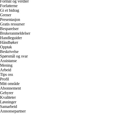
Formål og verdier
Forfatterne
Gi et bidrag
Grener
Presentasjon
Gratis ressurser
Besparelser
Brukeranmeldelser
Handleguider
Håndbøker
Opptak
Beskrivelse
Spørsmål og svar
Assistanse
Mening
Arbeid
Tips oss
Profil
Mitt område
Abonnement
Gebyrer
Kvaliteter
Løsninger
Samarbeid
Annonsepartner