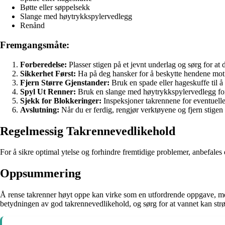
Bøtte eller søppelsekk
Slange med høytrykkspylervedlegg
Renånd
Fremgangsmåte:
Forberedelse:
Plasser stigen på et jevnt underlag og sørg for at d
Sikkerhet Først:
Ha på deg hansker for å beskytte hendene mot s
Fjern Større Gjenstander:
Bruk en spade eller hageskuffe til å 
Spyl Ut Renner:
Bruk en slange med høytrykkspylervedlegg for 
Sjekk for Blokkeringer:
Inspeksjoner takrennene for eventuelle
Avslutning:
Når du er ferdig, rengjør verktøyene og fjern stigen 
Regelmessig Takrennevedlikehold
For å sikre optimal ytelse og forhindre fremtidige problemer, anbefales d
Oppsummering
Å rense takrenner høyt oppe kan virke som en utfordrende oppgave, men
betydningen av god takrennevedlikehold, og sørg for at vannet kan strøm