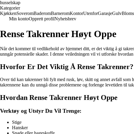
husselskap
Kategorier
Kjøkken
Soverom
Baderom
Barnerom
Kontor
Utenfor
Garasje
Gulv
Bloms
Min konto
Opprett profil
Nyhetsbrev
Rense Takrenner Høyt Oppe
Når det kommer til vedlikehold av hjemmet ditt, er det viktig å gi takr
unngår potensielle skader. I denne veiledningen vil vi utforske hvordan
Hvorfor Er Det Viktig Å Rense Takrenner?
Over tid kan takrenner bli fylt med rusk, løv, skitt og annet avfall so
takrennene kan du unngå disse problemene og forlenge levetiden til ta
Hvordan Rense Takrenner Høyt Oppe
Verktøy og Utstyr Du Vil Trenge:
Stige
Hansker
Spade eller hageskuffe