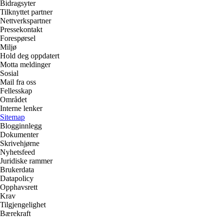
Bidragsyter
Tilknyttet partner
Nettverkspartner
Pressekontakt
Forespørsel
Miljø
Hold deg oppdatert
Motta meldinger
Sosial
Mail fra oss
Fellesskap
Området
Interne lenker
Sitemap
Blogginnlegg
Dokumenter
Skrivehjørne
Nyhetsfeed
Juridiske rammer
Brukerdata
Datapolicy
Opphavsrett
Krav
Tilgjengelighet
Bærekraft