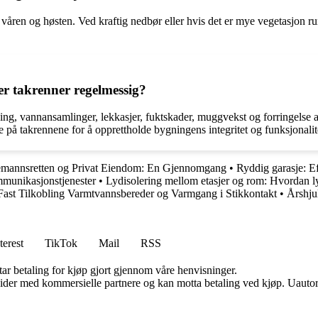
m våren og høsten. Ved kraftig nedbør eller hvis det er mye vegetasjon
er takrenner regelmessig?
pping, vannansamlinger, lekkasjer, fuktskader, muggvekst og forringelse 
re på takrennene for å opprettholde bygningens integritet og funksjonalit
emannsretten og Privat Eiendom: En Gjennomgang
•
Ryddig garasje: Ef
mmunikasjonstjenester
•
Lydisolering mellom etasjer og rom: Hvordan ly
Fast Tilkobling Varmtvannsbereder og Varmgang i Stikkontakt
•
Årshjul
terest
TikTok
Mail
RSS
tar betaling for kjøp gjort gjennom våre henvisninger.
ider med kommersielle partnere og kan motta betaling ved kjøp. Uautori