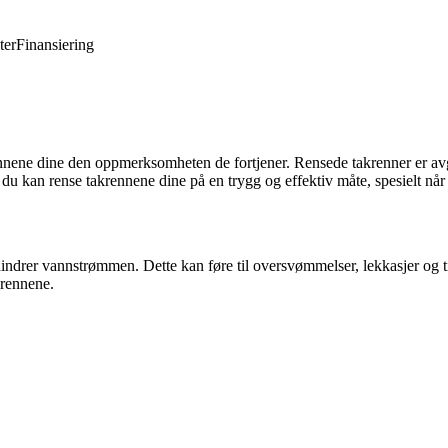
ter
Finansiering
ennene dine den oppmerksomheten de fortjener. Rensede takrenner er avgjø
 du kan rense takrennene dine på en trygg og effektiv måte, spesielt når
m hindrer vannstrømmen. Dette kan føre til oversvømmelser, lekkasjer og 
krennene.