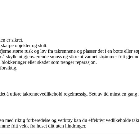
en er sikret.
karpe objekter og skitt.
fjerne større rusk og løv fra takrennene og plasser det i en bøtte eller s
å skylle ut gjenværende smuss og sikre at vannet strømmer fritt gjenn
 blokkeringer eller skader som trenger reparasjon.
forsiktig.
et å utføre takrennevedlikehold regelmessig. Sett av tid minst en gang i 
 med riktig forberedelse og verktøy kan du effektivt vedlikeholde tak
me fritt vekk fra huset ditt uten hindringer.