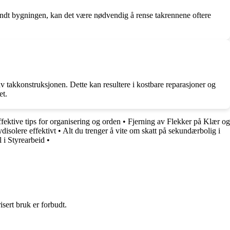
 rundt bygningen, kan det være nødvendig å rense takrennene oftere
av takkonstruksjonen. Dette kan resultere i kostbare reparasjoner og
et.
fektive tips for organisering og orden
•
Fjerning av Flekker på Klær og
disolere effektivt
•
Alt du trenger å vite om skatt på sekundærbolig i
 i Styrearbeid
•
sert bruk er forbudt.