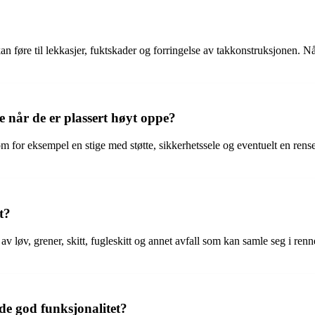
kan føre til lekkasjer, fuktskader og forringelse av takkonstruksjonen. N
når de er plassert høyt oppe?
om for eksempel en stige med støtte, sikkerhetssele og eventuelt en rens
t?
g av løv, grener, skitt, fugleskitt og annet avfall som kan samle seg i r
de god funksjonalitet?