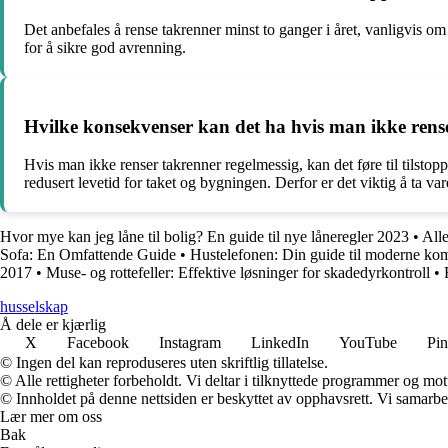
Det anbefales å rense takrenner minst to ganger i året, vanligvis o
for å sikre god avrenning.
Hvilke konsekvenser kan det ha hvis man ikke rens
Hvis man ikke renser takrenner regelmessig, kan det føre til tilsto
redusert levetid for taket og bygningen. Derfor er det viktig å ta va
Hvor mye kan jeg låne til bolig? En guide til nye låneregler 2023
•
All
Sofa: En Omfattende Guide
•
Hustelefonen: Din guide til moderne ko
2017
•
Muse- og rottefeller: Effektive løsninger for skadedyrkontroll
•
husselskap
Å dele er kjærlig
X
Facebook
Instagram
LinkedIn
YouTube
Pin
© Ingen del kan reproduseres uten skriftlig tillatelse.
© Alle rettigheter forbeholdt. Vi deltar i tilknyttede programmer og mot
© Innholdet på denne nettsiden er beskyttet av opphavsrett. Vi samarbe
Lær mer om oss
Bak