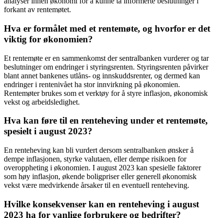
analyser innen økonomi for å kunne ta informerte beslutninger i
forkant av rentemøtet.
Hva er formålet med et rentemøte, og hvorfor er det
viktig for økonomien?
Et rentemøte er en sammenkomst der sentralbanken vurderer og tar
beslutninger om endringer i styringsrenten. Styringsrenten påvirker
blant annet bankenes utlåns- og innskuddsrenter, og dermed kan
endringer i rentenivået ha stor innvirkning på økonomien.
Rentemøter brukes som et verktøy for å styre inflasjon, økonomisk
vekst og arbeidsledighet.
Hva kan føre til en renteheving under et rentemøte,
spesielt i august 2023?
En renteheving kan bli vurdert dersom sentralbanken ønsker å
dempe inflasjonen, styrke valutaen, eller dempe risikoen for
overoppheting i økonomien. I august 2023 kan spesielle faktorer
som høy inflasjon, økende boligpriser eller generell økonomisk
vekst være medvirkende årsaker til en eventuell renteheving.
Hvilke konsekvenser kan en renteheving i august
2023 ha for vanlige forbrukere og bedrifter?