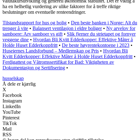
valutakursutvikling og generell økonomisk stabilitet. Det er viktig å
ha en helhetlig vurdering av ulike faktorer for å treffe riktige
beslutninger om eventuelle renteendringer.
Tilstandsrapport for hus og bolig
•
Den beste banken i Norge: Alt du
trenger å vite
•
Balansert ventilasjon i eldre boliger
•
Ny arvelov for
samboere: Arv samboer vs gift
•
Slik fjerner du strietapet og fornyer
veggene dine
•
Hvordan Bli Kvitt Edderkopper: Effektive Måter å
Holde Huset Edderkoppfritt
•
De beste høyrentekontoene i 2023
•
Huseiernes Landsforbund – Medlemskap og Pris
•
Hvordan Bli
Kvitt Edderkopper: Effektive Måter å Holde Huset Edderkoppfritt
•
Ferdigattest og Våtromssertifikat for Bad: Viktigheten av
Dokumentasjon og Sertifisering
•
husselskap
Å dele er kjærlig
X
Facebook
Instagram
LinkedIn
YouTube
Pinterest
TikTok
Mail
RSS