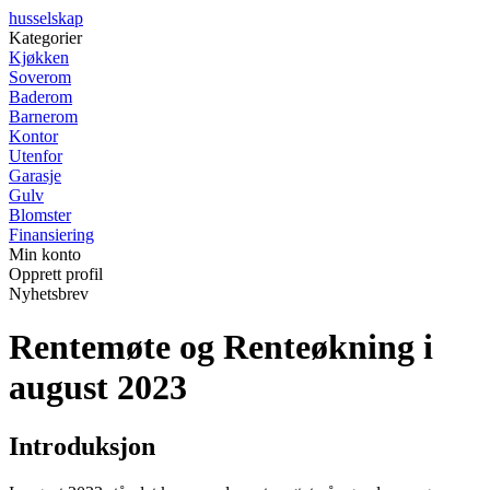
husselskap
Kategorier
Kjøkken
Soverom
Baderom
Barnerom
Kontor
Utenfor
Garasje
Gulv
Blomster
Finansiering
Min konto
Opprett profil
Nyhetsbrev
Rentemøte og Renteøkning i
august 2023
Introduksjon