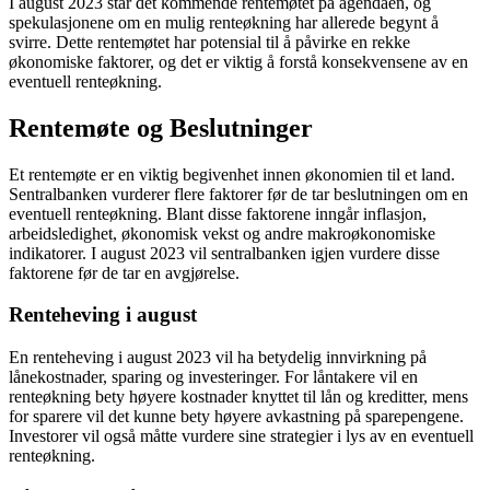
I august 2023 står det kommende rentemøtet på agendaen, og
spekulasjonene om en mulig renteøkning har allerede begynt å
svirre. Dette rentemøtet har potensial til å påvirke en rekke
økonomiske faktorer, og det er viktig å forstå konsekvensene av en
eventuell renteøkning.
Rentemøte og Beslutninger
Et rentemøte er en viktig begivenhet innen økonomien til et land.
Sentralbanken vurderer flere faktorer før de tar beslutningen om en
eventuell renteøkning. Blant disse faktorene inngår inflasjon,
arbeidsledighet, økonomisk vekst og andre makroøkonomiske
indikatorer. I august 2023 vil sentralbanken igjen vurdere disse
faktorene før de tar en avgjørelse.
Renteheving i august
En renteheving i august 2023 vil ha betydelig innvirkning på
lånekostnader, sparing og investeringer. For låntakere vil en
renteøkning bety høyere kostnader knyttet til lån og kreditter, mens
for sparere vil det kunne bety høyere avkastning på sparepengene.
Investorer vil også måtte vurdere sine strategier i lys av en eventuell
renteøkning.