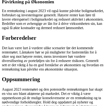
Påvirkning på Økonomien
En renteøkning i august 2023 vil også kunne påvirke boligmarkedet,
forbruket og investeringene generelt. Høyere renter kan føre til
lavere etterspørsel i boligmarkedet og redusert aktivitet i økonomien.
Bedrifter som er avhengige av lån for å drive virksomheten sin, kan
også få økte kostnader og dermed redusert lønnsomhet.
Forberedelser
Det kan være lurt å vurdere ulike scenarier før det kommende
rentemøtet. Låntakere bør se på muligheter for fastrentelån for å
sikre seg mot høyere renter, mens investorer bør vurdere
diversifisering av porteføljen sin for å redusere risikoen. Generelt
sett er det viktig å ha en god forståelse av økonomien og hvordan en
renteøkning kan påvirke ens økonomiske situasjon.
Oppsummering
August 2023 rentemøtet og den potensielle renteøkningen har skapt
en viss uro blant aktørene på markedet. Det er viktig å være
oppmerksom på de mulige konsekvensene av en renteøkning og ta
nødvendige forholdsregler. Hold deg oppdatert på nyheter og