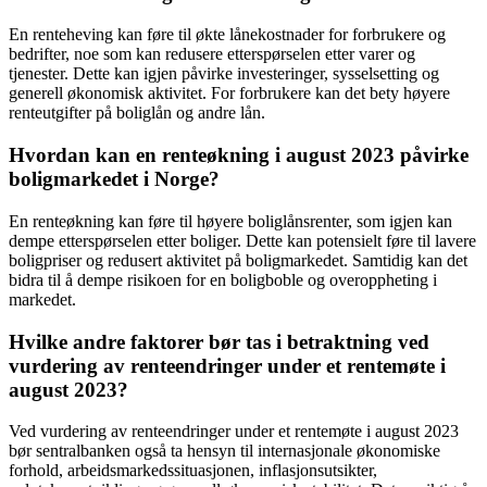
En renteheving kan føre til økte lånekostnader for forbrukere og
bedrifter, noe som kan redusere etterspørselen etter varer og
tjenester. Dette kan igjen påvirke investeringer, sysselsetting og
generell økonomisk aktivitet. For forbrukere kan det bety høyere
renteutgifter på boliglån og andre lån.
Hvordan kan en renteøkning i august 2023 påvirke
boligmarkedet i Norge?
En renteøkning kan føre til høyere boliglånsrenter, som igjen kan
dempe etterspørselen etter boliger. Dette kan potensielt føre til lavere
boligpriser og redusert aktivitet på boligmarkedet. Samtidig kan det
bidra til å dempe risikoen for en boligboble og overoppheting i
markedet.
Hvilke andre faktorer bør tas i betraktning ved
vurdering av renteendringer under et rentemøte i
august 2023?
Ved vurdering av renteendringer under et rentemøte i august 2023
bør sentralbanken også ta hensyn til internasjonale økonomiske
forhold, arbeidsmarkedssituasjonen, inflasjonsutsikter,