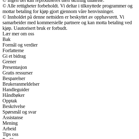
© Ingen del kan reproduseres uten skriftlig tillatelse.
© Alle rettigheter forbeholdt. Vi deltar i tilknyttede programmer og
mottar betaling for kjøp gjort gjennom våre henvisninger.
© Innholdet på denne nettsiden er beskyttet av opphavsrett. Vi
samarbeider med kommersielle partnere og kan motta betaling ved
kjøp. Uautorisert bruk er forbudt.
Lær mer om oss
Bak
Formål og verdier
Forfatterne
Gi et bidrag
Grener
Presentasjon
Gratis ressurser
Besparelser
Brukeranmeldelser
Handleguider
Håndbøker
Opptak
Beskrivelse
Spørsmål og svar
Assistanse
Mening
Arbeid
Tips oss