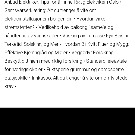
Anbud Elektriker: Tips for å Finne Riktig Elektriker i Oslo
•
Samsvarserklæring: Alt du trenger å vite om
elektroinstallasjoner i boligen din
•
Hvordan virker
strømstøtten?
•
Vedlikehold av balkong i sameie og
håndtering av vannskader
•
Vasking av Terrasse Før Beising:
Tørketid, Solskinn, og Mer
•
Hvordan Bli Kvitt Fluer og Mygg:
Effektive Kjerringråd og Midler
•
Veggedyr Forsikring:
Beskytt ditt hjem med riktig forsikring
•
Standard leieavtale
for næringslokaler
•
Fuktsperre grunnmur og dampsperre
etasjeskille
•
Innkasso: Alt du trenger å vite om omtvistede
krav
•