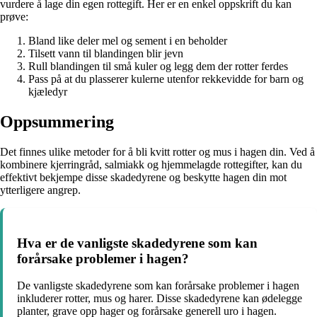
vurdere å lage din egen rottegift. Her er en enkel oppskrift du kan
prøve:
Bland like deler mel og sement i en beholder
Tilsett vann til blandingen blir jevn
Rull blandingen til små kuler og legg dem der rotter ferdes
Pass på at du plasserer kulerne utenfor rekkevidde for barn og
kjæledyr
Oppsummering
Det finnes ulike metoder for å bli kvitt rotter og mus i hagen din. Ved å
kombinere kjerringråd, salmiakk og hjemmelagde rottegifter, kan du
effektivt bekjempe disse skadedyrene og beskytte hagen din mot
ytterligere angrep.
Hva er de vanligste skadedyrene som kan
forårsake problemer i hagen?
De vanligste skadedyrene som kan forårsake problemer i hagen
inkluderer rotter, mus og harer. Disse skadedyrene kan ødelegge
planter, grave opp hager og forårsake generell uro i hagen.