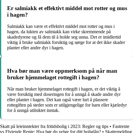
Er salmiakk et effektivt middel mot rotter og mus
i hagen?
Salmiakk kan være et effektivt middel mot rotter og mus i
hagen, da lukten av salmiakk kan virke skremmende på
skadedyrene og få dem til å holde seg unna. Det er imidlertid
viktig å bruke salmiakk forsiktig og sørge for at det ikke skader
planter eller andre dyr i hagen.
Hva bør man være oppmerksom på når man
bruker hjemmelaget rottegift i hagen?
Når man bruker hjemmelaget rottegift i hagen, er det viktig å
være forsiktig med doseringen for å unngå å skade andre dyr
eller planter i hagen. Det kan også være lurt å plassere
rottegiften på steder som er utilgjengelige for barn eller kjæledyr
for å unngå utilsiktet inntak.
Skatt på leieinntekter fra fritidsbolig i 2023: Regler og tips
•
Fastrente
vs Flytende Rente: Hva bør du velge for ditt boliglån?
•
Skattemelding