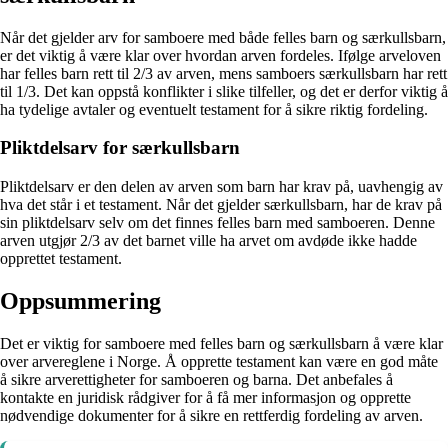
Når det gjelder arv for samboere med både felles barn og særkullsbarn,
er det viktig å være klar over hvordan arven fordeles. Ifølge arveloven
har felles barn rett til 2/3 av arven, mens samboers særkullsbarn har rett
til 1/3. Det kan oppstå konflikter i slike tilfeller, og det er derfor viktig å
ha tydelige avtaler og eventuelt testament for å sikre riktig fordeling.
Pliktdelsarv for særkullsbarn
Pliktdelsarv er den delen av arven som barn har krav på, uavhengig av
hva det står i et testament. Når det gjelder særkullsbarn, har de krav på
sin pliktdelsarv selv om det finnes felles barn med samboeren. Denne
arven utgjør 2/3 av det barnet ville ha arvet om avdøde ikke hadde
opprettet testament.
Oppsummering
Det er viktig for samboere med felles barn og særkullsbarn å være klar
over arvereglene i Norge. Å opprette testament kan være en god måte
å sikre arverettigheter for samboeren og barna. Det anbefales å
kontakte en juridisk rådgiver for å få mer informasjon og opprette
nødvendige dokumenter for å sikre en rettferdig fordeling av arven.