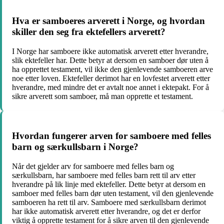
Hva er samboeres arverett i Norge, og hvordan
skiller den seg fra ektefellers arverett?
I Norge har samboere ikke automatisk arverett etter hverandre,
slik ektefeller har. Dette betyr at dersom en samboer dør uten å
ha opprettet testament, vil ikke den gjenlevende samboeren arve
noe etter loven. Ektefeller derimot har en lovfestet arverett etter
hverandre, med mindre det er avtalt noe annet i ektepakt. For å
sikre arverett som samboer, må man opprette et testament.
Hvordan fungerer arven for samboere med felles
barn og særkullsbarn i Norge?
Når det gjelder arv for samboere med felles barn og
særkullsbarn, har samboere med felles barn rett til arv etter
hverandre på lik linje med ektefeller. Dette betyr at dersom en
samboer med felles barn dør uten testament, vil den gjenlevende
samboeren ha rett til arv. Samboere med særkullsbarn derimot
har ikke automatisk arverett etter hverandre, og det er derfor
viktig å opprette testament for å sikre arven til den gjenlevende