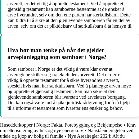
arverett, er det viktig å opprette testament. Ved å opprette et
gjensidig testament kan samboerne bestemme at de ønsker å
arve hverandre, selv om den ene parten har særkullsbarn. Dette
kan bidra til å sikre at den gjenlevende samboeren får en del av
arven, selv om det er pliktdelsarv til særkullsbarn å ta hensyn til.
Hva bør man tenke på når det gjelder
arveplanlegging som samboer i Norge?
Som samboer i Norge er det viktig å være klar over at
arvereglene skiller seg fra ektefellers arverett. Det er derfor
viktig å opprette testament for å sikre hverandres arverett,
spesielt hvis man har særkullsbarn. Ved å planlegge arven nøye
og opprette et gjensidig testament, kan man sikre at den
gjenlevende samboeren blir ivaretatt ved arvelaters bortgang.
Det kan også være lurt å søke juridisk rådgivning for å få hjelp
til å utforme et testament som ivaretar ens ønsker og behov.
Husedderkopper i Norge: Fakta, Forebygging og Bekjempelse
•
Krav
om etterisolering av hus og nye energikrav
•
Nærståenderegelen ved
utleie og kjøp av bolig til familie
•
Nye Arealregler 2024: Alt du