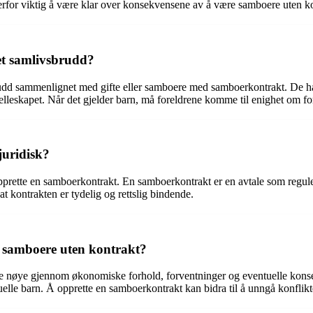
derfor viktig å være klar over konsekvensene av å være samboere uten k
et samlivsbrudd?
udd sammenlignet med gifte eller samboere med samboerkontrakt. De har 
elleskapet. Når det gjelder barn, må foreldrene komme til enighet om fo
juridisk?
pprette en samboerkontrakt. En samboerkontrakt er en avtale som regule
at kontrakten er tydelig og rettslig bindende.
 samboere uten kontrakt?
 nøye gjennom økonomiske forhold, forventninger og eventuelle konsek
uelle barn. Å opprette en samboerkontrakt kan bidra til å unngå konflikt