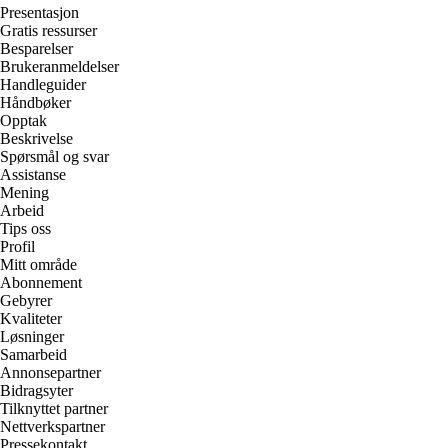
Presentasjon
Gratis ressurser
Besparelser
Brukeranmeldelser
Handleguider
Håndbøker
Opptak
Beskrivelse
Spørsmål og svar
Assistanse
Mening
Arbeid
Tips oss
Profil
Mitt område
Abonnement
Gebyrer
Kvaliteter
Løsninger
Samarbeid
Annonsepartner
Bidragsyter
Tilknyttet partner
Nettverkspartner
Pressekontakt