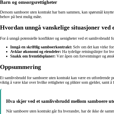
Barn og omsorgsrettigheter
Dersom samboere uten kontrakt har barn sammen, kan spørsmål knyttet ti
behov på best mulig måte.
Hvordan unngå vanskelige situasjoner ved 
For å unngå potensielle konflikter og uenigheter ved et samlivsbrudd for
Inngå en skriftlig samboerkontrakt:
Selv om det kan virke forme
Avklar økonomi og eiendeler:
Ha tydelige retningslinjer for 
Snakk om fremtidsplaner:
Vær åpen om forventninger og ønsker 
Oppsummering
Et samlivsbrudd for samboere uten kontrakt kan være en utfordrende pro
viktig å være klar over hvilke rettigheter og plikter som gjelder, samt
Hva skjer ved et samlivsbrudd mellom samboere ut
Når samboere uten kontrakt går fra hverandre, har de ikke de samme 