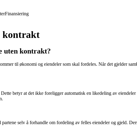
ter
Finansiering
 kontrakt
e uten kontrakt?
t kommer til økonomi og eiendeler som skal fordeles. Når det gjelder sa
tte betyr at det ikke foreligger automatisk en likedeling av eiendeler 
n.
l partene selv å forhandle om fordeling av felles eiendeler og gjeld. D