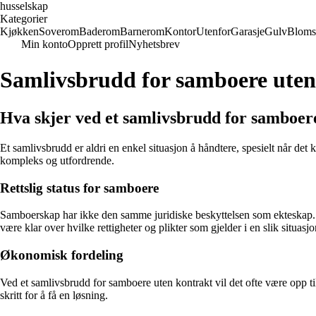
husselskap
Kategorier
Kjøkken
Soverom
Baderom
Barnerom
Kontor
Utenfor
Garasje
Gulv
Bloms
Min konto
Opprett profil
Nyhetsbrev
Samlivsbrudd for samboere uten
Hva skjer ved et samlivsbrudd for samboer
Et samlivsbrudd er aldri en enkel situasjon å håndtere, spesielt når de
kompleks og utfordrende.
Rettslig status for samboere
Samboerskap har ikke den samme juridiske beskyttelsen som ekteskap. De
være klar over hvilke rettigheter og plikter som gjelder i en slik situasjo
Økonomisk fordeling
Ved et samlivsbrudd for samboere uten kontrakt vil det ofte være opp ti
skritt for å få en løsning.