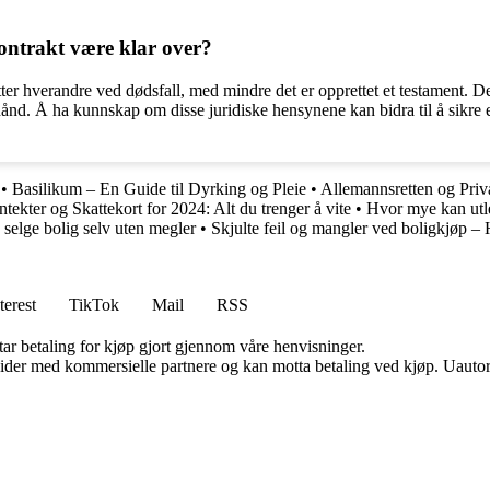
ontrakt være klar over?
ter hverandre ved dødsfall, med mindre det er opprettet et testament. D
hånd. Å ha kunnskap om disse juridiske hensynene kan bidra til å sikre
•
Basilikum – En Guide til Dyrking og Pleie
•
Allemannsretten og Pri
ntekter og Skattekort for 2024: Alt du trenger å vite
•
Hvor mye kan utle
selge bolig selv uten megler
•
Skjulte feil og mangler ved boligkjøp –
terest
TikTok
Mail
RSS
tar betaling for kjøp gjort gjennom våre henvisninger.
ider med kommersielle partnere og kan motta betaling ved kjøp. Uautori