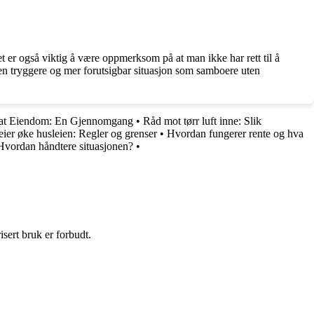
et er også viktig å være oppmerksom på at man ikke har rett til å
 en tryggere og mer forutsigbar situasjon som samboere uten
vat Eiendom: En Gjennomgang
•
Råd mot tørr luft inne: Slik
ier øke husleien: Regler og grenser
•
Hvordan fungerer rente og hva
 Hvordan håndtere situasjonen?
•
sert bruk er forbudt.