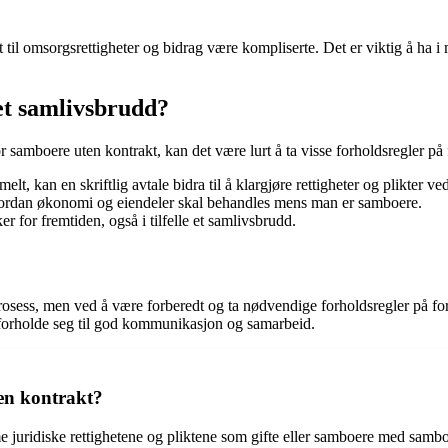
l omsorgsrettigheter og bidrag være kompliserte. Det er viktig å ha i 
et samlivsbrudd?
 samboere uten kontrakt, kan det være lurt å ta visse forholdsregler på 
lt, kan en skriftlig avtale bidra til å klargjøre rettigheter og plikter ve
hvordan økonomi og eiendeler skal behandles mens man er samboere.
for fremtiden, også i tilfelle et samlivsbrudd.
sess, men ved å være forberedt og ta nødvendige forholdsregler på forh
 å forholde seg til god kommunikasjon og samarbeid.
en kontrakt?
juridiske rettighetene og pliktene som gifte eller samboere med samboerk