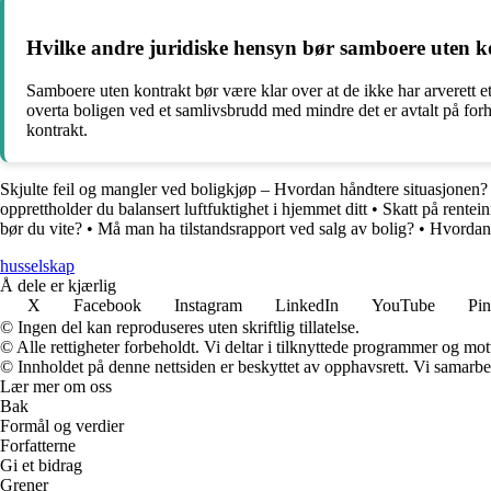
Hvilke andre juridiske hensyn bør samboere uten k
Samboere uten kontrakt bør være klar over at de ikke har arverett et
overta boligen ved et samlivsbrudd med mindre det er avtalt på for
kontrakt.
Skjulte feil og mangler ved boligkjøp – Hvordan håndtere situasjonen?
opprettholder du balansert luftfuktighet i hjemmet ditt
•
Skatt på rentein
bør du vite?
•
Må man ha tilstandsrapport ved salg av bolig?
•
Hvordan 
husselskap
Å dele er kjærlig
X
Facebook
Instagram
LinkedIn
YouTube
Pin
© Ingen del kan reproduseres uten skriftlig tillatelse.
© Alle rettigheter forbeholdt. Vi deltar i tilknyttede programmer og mot
© Innholdet på denne nettsiden er beskyttet av opphavsrett. Vi samarbe
Lær mer om oss
Bak
Formål og verdier
Forfatterne
Gi et bidrag
Grener