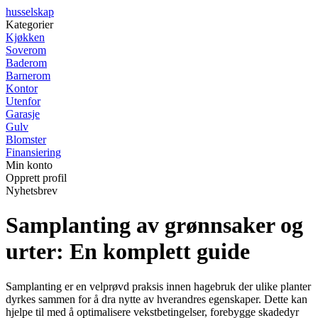
husselskap
Kategorier
Kjøkken
Soverom
Baderom
Barnerom
Kontor
Utenfor
Garasje
Gulv
Blomster
Finansiering
Min konto
Opprett profil
Nyhetsbrev
Samplanting av grønnsaker og
urter: En komplett guide
Samplanting er en velprøvd praksis innen hagebruk der ulike planter
dyrkes sammen for å dra nytte av hverandres egenskaper. Dette kan
hjelpe til med å optimalisere vekstbetingelser, forebygge skadedyr