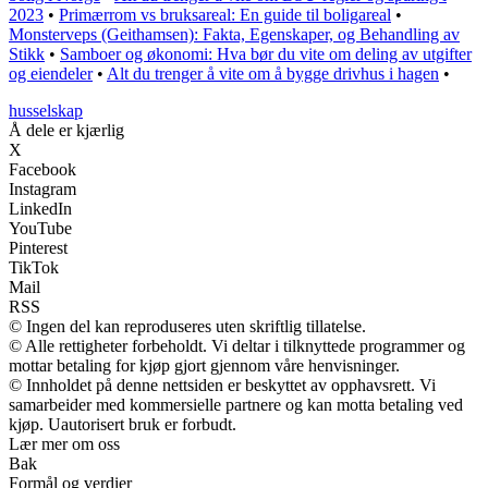
2023
•
Primærrom vs bruksareal: En guide til boligareal
•
Monsterveps (Geithamsen): Fakta, Egenskaper, og Behandling av
Stikk
•
Samboer og økonomi: Hva bør du vite om deling av utgifter
og eiendeler
•
Alt du trenger å vite om å bygge drivhus i hagen
•
husselskap
Å dele er kjærlig
X
Facebook
Instagram
LinkedIn
YouTube
Pinterest
TikTok
Mail
RSS
© Ingen del kan reproduseres uten skriftlig tillatelse.
© Alle rettigheter forbeholdt. Vi deltar i tilknyttede programmer og
mottar betaling for kjøp gjort gjennom våre henvisninger.
© Innholdet på denne nettsiden er beskyttet av opphavsrett. Vi
samarbeider med kommersielle partnere og kan motta betaling ved
kjøp. Uautorisert bruk er forbudt.
Lær mer om oss
Bak
Formål og verdier