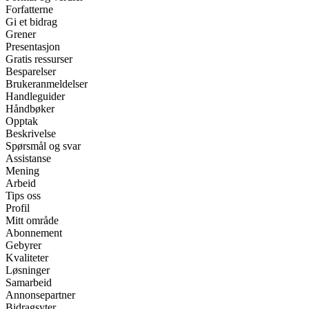
Forfatterne
Gi et bidrag
Grener
Presentasjon
Gratis ressurser
Besparelser
Brukeranmeldelser
Handleguider
Håndbøker
Opptak
Beskrivelse
Spørsmål og svar
Assistanse
Mening
Arbeid
Tips oss
Profil
Mitt område
Abonnement
Gebyrer
Kvaliteter
Løsninger
Samarbeid
Annonsepartner
Bidragsyter