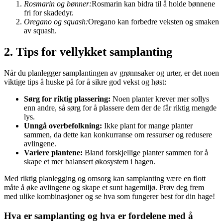
Rosmarin og bønner:
Rosmarin kan bidra til å holde bønnene
fri for skadedyr.
Oregano og squash:
Oregano kan forbedre veksten og smaken
av squash.
2. Tips for vellykket samplanting
Når du planlegger samplantingen av grønnsaker og urter, er det noen
viktige tips å huske på for å sikre god vekst og høst:
Sørg for riktig plassering:
Noen planter krever mer sollys
enn andre, så sørg for å plassere dem der de får riktig mengde
lys.
Unngå overbefolkning:
Ikke plant for mange planter
sammen, da dette kan konkurranse om ressurser og redusere
avlingene.
Variere plantene:
Bland forskjellige planter sammen for å
skape et mer balansert økosystem i hagen.
Med riktig planlegging og omsorg kan samplanting være en flott
måte å øke avlingene og skape et sunt hagemiljø. Prøv deg frem
med ulike kombinasjoner og se hva som fungerer best for din hage!
Hva er samplanting og hva er fordelene med å