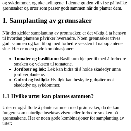
og sykdommer, og øke avlingene. I denne guiden vil vi se på hvilke
grønnsaker og urter som passer godt sammen når du planter dem.
1. Samplanting av grønnsaker
Når det gjelder samplanting av grønnsaker, er det viktig å ta hensyn
til hvordan plantene påvirker hverandre. Noen grønnsaker trives
godt sammen og kan til og med forbedre veksten til naboplantene
sine. Her er noen gode kombinasjoner:
Tomater og basilikum:
Basilikum hjelper til med å forbedre
smaken og veksten til tomatene.
Jordbær og løk:
Løk kan bidra til å holde skadedyr unna
jordbærplantene.
Gulrot og hvitløk:
Hvitløk kan beskytte gulrøtter mot
skadedyr og sykdommer.
1.1 Hvilke urter kan plantes sammen?
Urter er også flotte å plante sammen med grønnsaker, da de kan
fungere som naturlige insektsavvisere eller forbedre smaken på
grønnsakene. Her er noen gode kombinasjoner for samplanting av
urter: