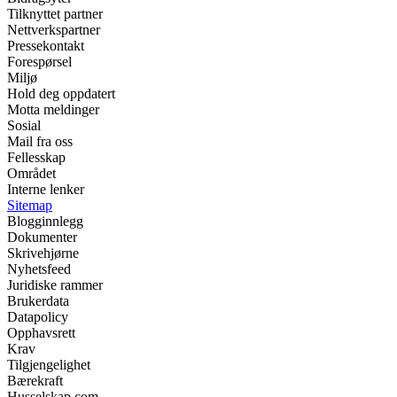
Tilknyttet partner
Nettverkspartner
Pressekontakt
Forespørsel
Miljø
Hold deg oppdatert
Motta meldinger
Sosial
Mail fra oss
Fellesskap
Området
Interne lenker
Sitemap
Blogginnlegg
Dokumenter
Skrivehjørne
Nyhetsfeed
Juridiske rammer
Brukerdata
Datapolicy
Opphavsrett
Krav
Tilgjengelighet
Bærekraft
Husselskap.com