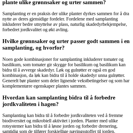
plante ulike grønnsaker og urter sammen?
Samplanting er en praksis der ulike planter dyrkes sammen for å dra
nytte av deres gjensidige fordeler. Fordelene med samplanting
inkluderer bedre utnyttelse av plass, naturlig skadedyrbekjempelse,
forbedret jordkvalitet og økt avling.
Hvilke grønnsaker og urter passer godt sammen i en
samplanting, og hvorfor?
Noen gode kombinasjoner for samplanting inkluderer tomater og
basilikum, som tomater gir skygge for basilikum og basilikum kan
bidra til å avverge skadedyr. Løk og gulrøtter er også en god
kombinasjon, da løk kan bidra til å holde skadedyr unna gulrøtter.
Generelt bør planter som deler lignende vekstbetingelser og som har
komplementære egenskaper plantes sammen.
Hvordan kan samplanting bidra til å forbedre
jordkvaliteten i hagen?
Samplanting kan bidra til å forbedre jordkvaliteten ved å fremme
biodiversitet og mikrobiell aktivitet i jorden. Planter med ulike
rotsystemer kan bidra til å løsne jorden og forbedre drenering,
samtidig som de tilfører forskjellige næringsstoffer til jorden.