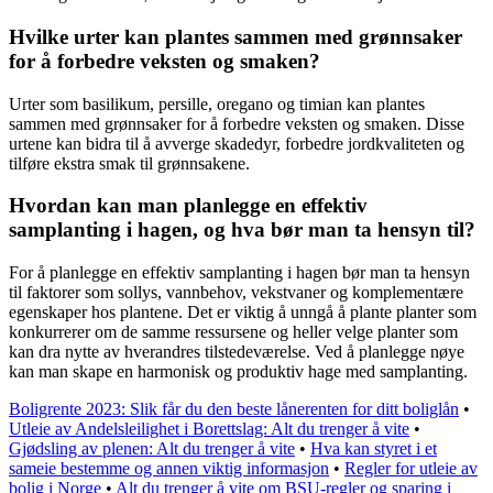
Hvilke urter kan plantes sammen med grønnsaker
for å forbedre veksten og smaken?
Urter som basilikum, persille, oregano og timian kan plantes
sammen med grønnsaker for å forbedre veksten og smaken. Disse
urtene kan bidra til å avverge skadedyr, forbedre jordkvaliteten og
tilføre ekstra smak til grønnsakene.
Hvordan kan man planlegge en effektiv
samplanting i hagen, og hva bør man ta hensyn til?
For å planlegge en effektiv samplanting i hagen bør man ta hensyn
til faktorer som sollys, vannbehov, vekstvaner og komplementære
egenskaper hos plantene. Det er viktig å unngå å plante planter som
konkurrerer om de samme ressursene og heller velge planter som
kan dra nytte av hverandres tilstedeværelse. Ved å planlegge nøye
kan man skape en harmonisk og produktiv hage med samplanting.
Boligrente 2023: Slik får du den beste lånerenten for ditt boliglån
•
Utleie av Andelsleilighet i Borettslag: Alt du trenger å vite
•
Gjødsling av plenen: Alt du trenger å vite
•
Hva kan styret i et
sameie bestemme og annen viktig informasjon
•
Regler for utleie av
bolig i Norge
•
Alt du trenger å vite om BSU-regler og sparing i