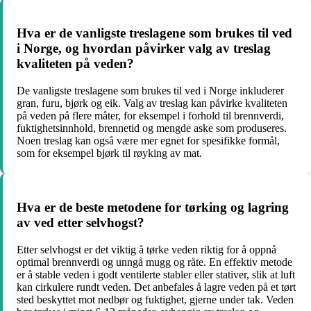
Hva er de vanligste treslagene som brukes til ved
i Norge, og hvordan påvirker valg av treslag
kvaliteten på veden?
De vanligste treslagene som brukes til ved i Norge inkluderer
gran, furu, bjørk og eik. Valg av treslag kan påvirke kvaliteten
på veden på flere måter, for eksempel i forhold til brennverdi,
fuktighetsinnhold, brennetid og mengde aske som produseres.
Noen treslag kan også være mer egnet for spesifikke formål,
som for eksempel bjørk til røyking av mat.
Hva er de beste metodene for tørking og lagring
av ved etter selvhogst?
Etter selvhogst er det viktig å tørke veden riktig for å oppnå
optimal brennverdi og unngå mugg og råte. En effektiv metode
er å stable veden i godt ventilerte stabler eller stativer, slik at luft
kan cirkulere rundt veden. Det anbefales å lagre veden på et tørt
sted beskyttet mot nedbør og fuktighet, gjerne under tak. Veden