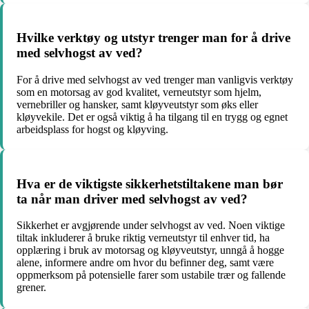
Hvilke verktøy og utstyr trenger man for å drive
med selvhogst av ved?
For å drive med selvhogst av ved trenger man vanligvis verktøy
som en motorsag av god kvalitet, verneutstyr som hjelm,
vernebriller og hansker, samt kløyveutstyr som øks eller
kløyvekile. Det er også viktig å ha tilgang til en trygg og egnet
arbeidsplass for hogst og kløyving.
Hva er de viktigste sikkerhetstiltakene man bør
ta når man driver med selvhogst av ved?
Sikkerhet er avgjørende under selvhogst av ved. Noen viktige
tiltak inkluderer å bruke riktig verneutstyr til enhver tid, ha
opplæring i bruk av motorsag og kløyveutstyr, unngå å hogge
alene, informere andre om hvor du befinner deg, samt være
oppmerksom på potensielle farer som ustabile trær og fallende
grener.