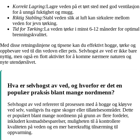
Korrekt Lagring:
Lagre veden på et tørt sted med god ventilasjon
for å unngå fuktighet og mugg.
Riktig Stabling:
Stabl veden slik at luft kan sirkulere mellom
veden for jevn tørking.
Tid for Tørking:
La veden tørke i minst 6-12 måneder for optimal
brenningskvalitet.
Med disse retningslinjene og tipsene kan du effektivt hogge, tørke og
oppbevare ved til din vedovn eller peis. Selvhogst av ved er ikke bare
nyttig, men også en flott aktivitet for å komme nærmere naturen og
nyte utendørslivet.
Hva er selvhogst av ved, og hvorfor er det en
populær praksis blant mange nordmenn?
Selvhogst av ved refererer til prosessen med å hogge og kløyve
ved selv, vanligvis fra egne skoger eller tillatelsesområder. Dette
er populært blant mange nordmenn på grunn av flere fordeler,
inkludert kostnadsbesparelser, muligheten til å kontrollere
kvaliteten på veden og en mer bærekraftig tilnærming til
oppvarming.