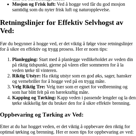
Mosjon og Frisk luft:
Ved å hogge ved får du god mosjon
samtidig som du nyter frisk luft og naturopplevelse.
Retningslinjer for Effektiv Selvhogst av
Ved:
Før du begynner å hogge ved, er det viktig å følge visse retningslinjer
for å sikre en effektiv og trygg prosess. Her er noen tips:
Planlegging:
Start med å planlegge vedlikeholdet av veden din
på riktig tidspunkt, gjerne på våren eller sommeren for å la
veden tørke til vinteren.
Riktig Utstyr:
Ha riktig utstyr som en god øks, sager, hansker
og vernebriller for å hogge ved på en trygg måte.
Velg Riktig Tre:
Velg trær som er egnet for vedbrenning og
som har blitt felt på en bærekraftig måte.
Kapping og Tørking:
Kapp veden i passende lengder og la den
tørke skikkelig før du bruker den for å sikre effektiv brenning.
Oppbevaring og Tørking av Ved:
Etter at du har hogget veden, er det viktig å oppbevare den riktig for
optimal tørking og brenning. Her er noen tips for oppbevaring av ved: