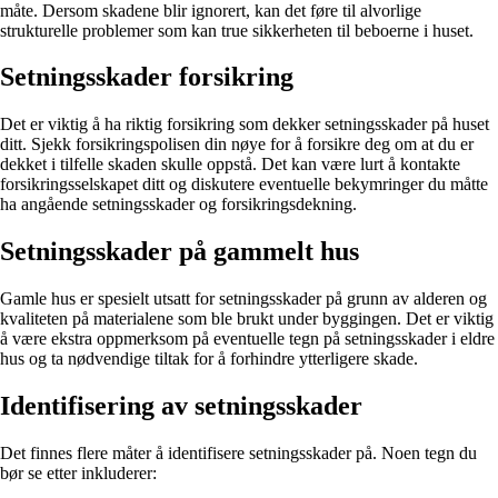
måte. Dersom skadene blir ignorert, kan det føre til alvorlige
strukturelle problemer som kan true sikkerheten til beboerne i huset.
Setningsskader forsikring
Det er viktig å ha riktig forsikring som dekker setningsskader på huset
ditt. Sjekk forsikringspolisen din nøye for å forsikre deg om at du er
dekket i tilfelle skaden skulle oppstå. Det kan være lurt å kontakte
forsikringsselskapet ditt og diskutere eventuelle bekymringer du måtte
ha angående setningsskader og forsikringsdekning.
Setningsskader på gammelt hus
Gamle hus er spesielt utsatt for setningsskader på grunn av alderen og
kvaliteten på materialene som ble brukt under byggingen. Det er viktig
å være ekstra oppmerksom på eventuelle tegn på setningsskader i eldre
hus og ta nødvendige tiltak for å forhindre ytterligere skade.
Identifisering av setningsskader
Det finnes flere måter å identifisere setningsskader på. Noen tegn du
bør se etter inkluderer: