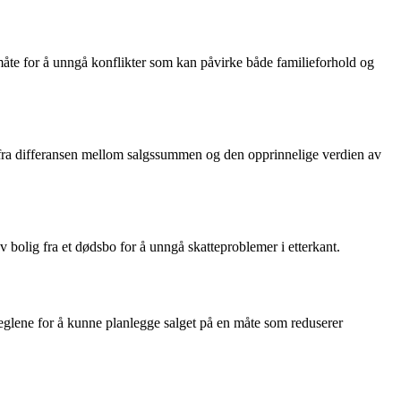
 måte for å unngå konflikter som kan påvirke både familieforhold og
ut fra differansen mellom salgssummen og den opprinnelige verdien av
av bolig fra et dødsbo for å unngå skatteproblemer i etterkant.
reglene for å kunne planlegge salget på en måte som reduserer