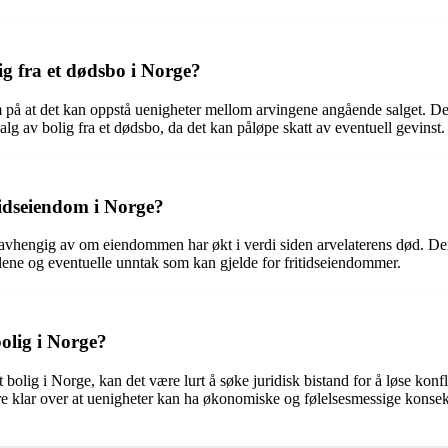
 fra et dødsbo i Norge?
å at det kan oppstå uenigheter mellom arvingene angående salget. Det 
salg av bolig fra et dødsbo, da det kan påløpe skatt av eventuell gevinst.
tidseiendom i Norge?
 avhengig av om eiendommen har økt i verdi siden arvelaterens død. De
eglene og eventuelle unntak som kan gjelde for fritidseiendommer.
olig i Norge?
olig i Norge, kan det være lurt å søke juridisk bistand for å løse konfl
re klar over at uenigheter kan ha økonomiske og følelsesmessige konsekv