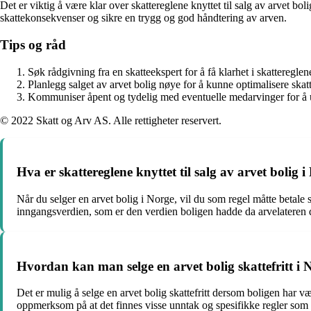
Det er viktig å være klar over skattereglene knyttet til salg av arvet 
skattekonsekvenser og sikre en trygg og god håndtering av arven.
Tips og råd
Søk rådgivning fra en skatteekspert for å få klarhet i skatteregle
Planlegg salget av arvet bolig nøye for å kunne optimalisere skat
Kommuniser åpent og tydelig med eventuelle medarvinger for å 
© 2022 Skatt og Arv AS. Alle rettigheter reservert.
Hva er skattereglene knyttet til salg av arvet bolig 
Når du selger en arvet bolig i Norge, vil du som regel måtte betale
inngangsverdien, som er den verdien boligen hadde da arvelateren dø
Hvordan kan man selge en arvet bolig skattefritt i 
Det er mulig å selge en arvet bolig skattefritt dersom boligen har vært
oppmerksom på at det finnes visse unntak og spesifikke regler som m