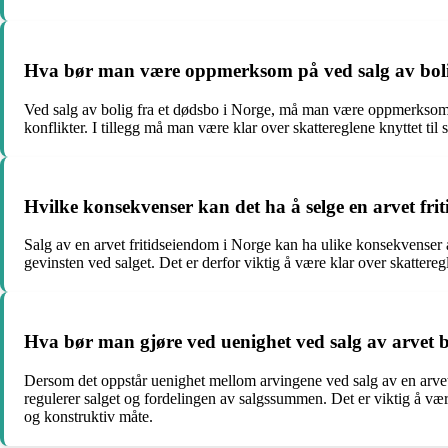
Hva bør man være oppmerksom på ved salg av bolig
Ved salg av bolig fra et dødsbo i Norge, må man være oppmerksom p
konflikter. I tillegg må man være klar over skattereglene knyttet til 
Hvilke konsekvenser kan det ha å selge en arvet fri
Salg av en arvet fritidseiendom i Norge kan ha ulike konsekvenser
gevinsten ved salget. Det er derfor viktig å være klar over skatter
Hva bør man gjøre ved uenighet ved salg av arvet b
Dersom det oppstår uenighet mellom arvingene ved salg av en arvet b
regulerer salget og fordelingen av salgssummen. Det er viktig å væ
og konstruktiv måte.