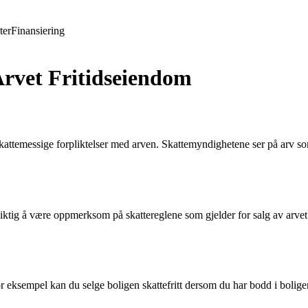
ter
Finansiering
Arvet Fritidseiendom
 skattemessige forpliktelser med arven. Skattemyndighetene ser på arv s
viktig å være oppmerksom på skattereglene som gjelder for salg av arvet
For eksempel kan du selge boligen skattefritt dersom du har bodd i boligen