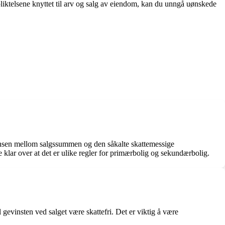
rpliktelsene knyttet til arv og salg av eiendom, kan du unngå uønskede
eransen mellom salgssummen og den såkalte skattemessige
 klar over at det er ulike regler for primærbolig og sekundærbolig.
vil gevinsten ved salget være skattefri. Det er viktig å være