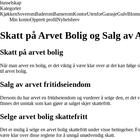
husselskap
Kategorier
Kjøkken
Soverom
Baderom
Barnerom
Kontor
Utenfor
Garasje
Gulv
Bloms
Min konto
Opprett profil
Nyhetsbrev
Skatt på Arvet Bolig og Salg av 
Skatt på arvet bolig
Når man arver en bolig, er det viktig å være klar over at det kan følge
til arvet bolig.
Salg av arvet fritidseiendom
Dersom du har arvet en fritidseiendom og vurderer å selge den, er det 
finnes det unntak som kan gjøre at salget skjer skattefritt.
Selge arvet bolig skattefritt
Det er mulig å selge en arvet bolig skattefritt under visse betingelser. 
være klar over disse reglene for å unngå unødvendig skatt.