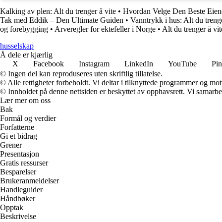
Kalking av plen: Alt du trenger å vite
•
Hvordan Velge Den Beste Eie
Tak med Eddik – Den Ultimate Guiden
•
Vanntrykk i hus: Alt du treng
og forebygging
•
Arveregler for ektefeller i Norge
•
Alt du trenger å vi
husselskap
Å dele er kjærlig
X
Facebook
Instagram
LinkedIn
YouTube
Pin
© Ingen del kan reproduseres uten skriftlig tillatelse.
© Alle rettigheter forbeholdt. Vi deltar i tilknyttede programmer og mot
© Innholdet på denne nettsiden er beskyttet av opphavsrett. Vi samarbe
Lær mer om oss
Bak
Formål og verdier
Forfatterne
Gi et bidrag
Grener
Presentasjon
Gratis ressurser
Besparelser
Brukeranmeldelser
Handleguider
Håndbøker
Opptak
Beskrivelse