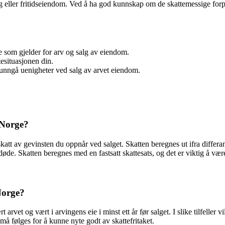
bolig eller fritidseiendom. Ved å ha god kunnskap om de skattemessige fo
ne som gjelder for arv og salg av eiendom.
tesituasjonen din.
unngå uenigheter ved salg av arvet eiendom.
i Norge?
 skatt av gevinsten du oppnår ved salget. Skatten beregnes ut ifra diff
de. Skatten beregnes med en fastsatt skattesats, og det er viktig å være
Norge?
 arvet og vært i arvingens eie i minst ett år før salget. I slike tilfeller 
å følges for å kunne nyte godt av skattefritaket.