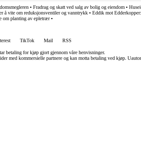
ndomsmegleren
•
Fradrag og skatt ved salg av bolig og eiendom
•
Husei
er å vite om reduksjonsventiler og vanntrykk
•
Eddik mot Edderkopper:
te om planting av epletrær
•
terest
TikTok
Mail
RSS
tar betaling for kjøp gjort gjennom våre henvisninger.
ider med kommersielle partnere og kan motta betaling ved kjøp. Uautori