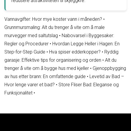
redusere attraktiviteten til skjeggkre.
Vannavgifter: Hvor mye koster vann i måneden?
•
Grunnmursmaling: Alt du trenger å vite om å male
murvegger med saltutslag
•
Nabovarsel i Byggesaker:
Regler og Procedurer
•
Hvordan Legge Heller i Hagen: En
Step-for-Step Guide
•
Hva spiser edderkopper?
•
Ryddig
garasje: Effektive tips for organisering og orden
•
Alt du
trenger å vite om å bygge hus med kjeller
•
Gjenoppbygging
av hus etter brann: En omfattende guide
•
Levetid av Bad –
Hvor lenge varer et bad?
•
Store Fliser Bad: Eleganse og
Funksjonalitet
•