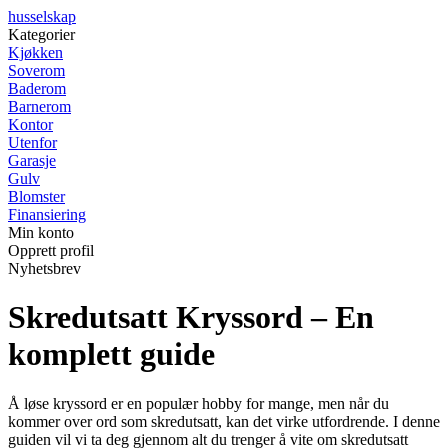
husselskap
Kategorier
Kjøkken
Soverom
Baderom
Barnerom
Kontor
Utenfor
Garasje
Gulv
Blomster
Finansiering
Min konto
Opprett profil
Nyhetsbrev
Skredutsatt Kryssord – En
komplett guide
Å løse kryssord er en populær hobby for mange, men når du
kommer over ord som skredutsatt, kan det virke utfordrende. I denne
guiden vil vi ta deg gjennom alt du trenger å vite om skredutsatt