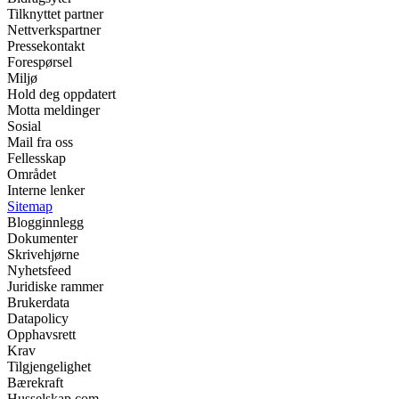
Tilknyttet partner
Nettverkspartner
Pressekontakt
Forespørsel
Miljø
Hold deg oppdatert
Motta meldinger
Sosial
Mail fra oss
Fellesskap
Området
Interne lenker
Sitemap
Blogginnlegg
Dokumenter
Skrivehjørne
Nyhetsfeed
Juridiske rammer
Brukerdata
Datapolicy
Opphavsrett
Krav
Tilgjengelighet
Bærekraft
Husselskap.com