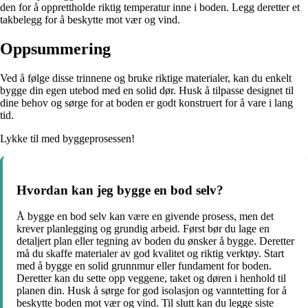
den for å opprettholde riktig temperatur inne i boden. Legg deretter et
takbelegg for å beskytte mot vær og vind.
Oppsummering
Ved å følge disse trinnene og bruke riktige materialer, kan du enkelt
bygge din egen utebod med en solid dør. Husk å tilpasse designet til
dine behov og sørge for at boden er godt konstruert for å vare i lang
tid.
Lykke til med byggeprosessen!
Hvordan kan jeg bygge en bod selv?
Å bygge en bod selv kan være en givende prosess, men det
krever planlegging og grundig arbeid. Først bør du lage en
detaljert plan eller tegning av boden du ønsker å bygge. Deretter
må du skaffe materialer av god kvalitet og riktig verktøy. Start
med å bygge en solid grunnmur eller fundament for boden.
Deretter kan du sette opp veggene, taket og døren i henhold til
planen din. Husk å sørge for god isolasjon og vanntetting for å
beskytte boden mot vær og vind. Til slutt kan du legge siste