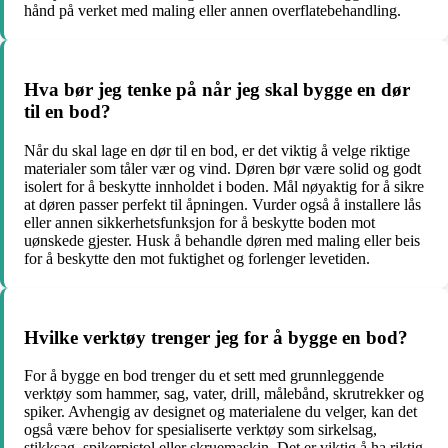
hånd på verket med maling eller annen overflatebehandling.
Hva bør jeg tenke på når jeg skal bygge en dør
til en bod?
Når du skal lage en dør til en bod, er det viktig å velge riktige
materialer som tåler vær og vind. Døren bør være solid og godt
isolert for å beskytte innholdet i boden. Mål nøyaktig for å sikre
at døren passer perfekt til åpningen. Vurder også å installere lås
eller annen sikkerhetsfunksjon for å beskytte boden mot
uønskede gjester. Husk å behandle døren med maling eller beis
for å beskytte den mot fuktighet og forlenger levetiden.
Hvilke verktøy trenger jeg for å bygge en bod?
For å bygge en bod trenger du et sett med grunnleggende
verktøy som hammer, sag, vater, drill, målebånd, skrutrekker og
spiker. Avhengig av designet og materialene du velger, kan det
også være behov for spesialiserte verktøy som sirkelsag,
stikksag, spikerpistol eller skruemaskin. Det er viktig å ha riktig