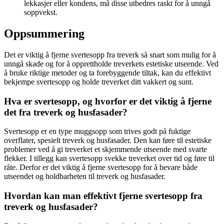
lekkasjer eller kondens, må disse utbedres raskt for å unngå
soppvekst.
Oppsummering
Det er viktig å fjerne svertesopp fra treverk så snart som mulig for å
unngå skade og for å opprettholde treverkets estetiske utseende. Ved
å bruke riktige metoder og ta forebyggende tiltak, kan du effektivt
bekjempe svertesopp og holde treverket ditt vakkert og sunt.
Hva er svertesopp, og hvorfor er det viktig å fjerne
det fra treverk og husfasader?
Svertesopp er en type muggsopp som trives godt på fuktige
overflater, spesielt treverk og husfasader. Den kan føre til estetiske
problemer ved å gi treverket et skjemmende utseende med svarte
flekker. I tillegg kan svertesopp svekke treverket over tid og føre til
råte. Derfor er det viktig å fjerne svertesopp for å bevare både
utseendet og holdbarheten til treverk og husfasader.
Hvordan kan man effektivt fjerne svertesopp fra
treverk og husfasader?