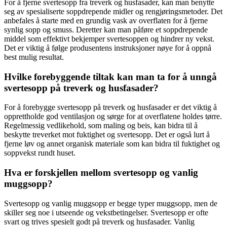
For å fjerne svertesopp fra treverk og husfasader, kan man benytte
seg av spesialiserte soppdrepende midler og rengjøringsmetoder. Det
anbefales å starte med en grundig vask av overflaten for å fjerne
synlig sopp og smuss. Deretter kan man påføre et soppdrepende
middel som effektivt bekjemper svertesoppen og hindrer ny vekst.
Det er viktig å følge produsentens instruksjoner nøye for å oppnå
best mulig resultat.
Hvilke forebyggende tiltak kan man ta for å unngå
svertesopp på treverk og husfasader?
For å forebygge svertesopp på treverk og husfasader er det viktig å
opprettholde god ventilasjon og sørge for at overflatene holdes tørre.
Regelmessig vedlikehold, som maling og beis, kan bidra til å
beskytte treverket mot fuktighet og svertesopp. Det er også lurt å
fjerne løv og annet organisk materiale som kan bidra til fuktighet og
soppvekst rundt huset.
Hva er forskjellen mellom svertesopp og vanlig
muggsopp?
Svertesopp og vanlig muggsopp er begge typer muggsopp, men de
skiller seg noe i utseende og vekstbetingelser. Svertesopp er ofte
svart og trives spesielt godt på treverk og husfasader. Vanlig