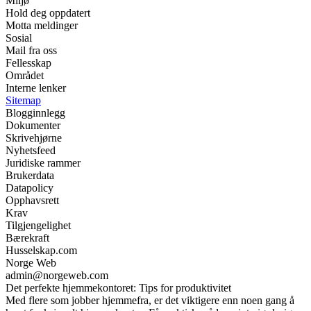
Miljø
Hold deg oppdatert
Motta meldinger
Sosial
Mail fra oss
Fellesskap
Området
Interne lenker
Sitemap
Blogginnlegg
Dokumenter
Skrivehjørne
Nyhetsfeed
Juridiske rammer
Brukerdata
Datapolicy
Opphavsrett
Krav
Tilgjengelighet
Bærekraft
Husselskap.com
Norge Web
admin@norgeweb.com
Det perfekte hjemmekontoret: Tips for produktivitet
Med flere som jobber hjemmefra, er det viktigere enn noen gang å