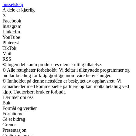
husselskap
Å dele er kjærlig
X
Facebook
Instagram
LinkedIn
YouTube
Pinterest
TikTok
Mail
RSS
© Ingen del kan reproduseres uten skriftlig tillatelse.
© Alle rettigheter forbeholdt. Vi deltar i tilknyttede programmer og
mottar betaling for kjøp gjort gjennom våre henvisninger.
© Innholdet på denne nettsiden er beskyttet av opphavsrett. Vi
samarbeider med kommersielle partnere og kan motta betaling ved
kjøp. Uautorisert bruk er forbudt.
Lær mer om oss
Bak
Formål og verdier
Forfatterne
Gi et bidrag
Grener
Presentasjon
Gratis ressurser