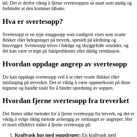
tid. Det er derfor viktig å fjerne svertesoppen så snart som mulig og
forhindre at den kommer tilbake.
Hva er svertesopp?
Svertesopp er en type muggsopp som vanligvis vises som svarte
flekker eller belegninger på treverk, spesielt på kledning og
husvegger. Svertesopp trives i fuktige og skyggefulle områder, og
det kan være et tegn på fuktproblemer eller dårlig ventilasjon.
Hvordan oppdage angrep av svertesopp
Du kan oppdage svertesopp ved å se etter svarte flekker eller
misfarging på treverket. Det er viktig å være oppmerksom på disse
tegnene og handle raskt for å hindre spredning av soppen.
Hvordan fjerne svertesopp fra treverket
Det finnes ulike metoder for å fjerne svertesopp fra treverk, og det er
viktig å velge riktig metode avhengig av omfanget av angrepet. Her
er noen effektive måter å fjerne svertesopp på:
Kraftvask hus med soppdreper:
En kraftvask med