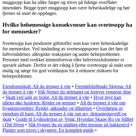
muggsopp kan ha ulike farger og trives på fuktige overflater
innendørs. Begge typer muggsopp kan være helseskadelige og bør
fjernes så snart de oppdages.
Hvilke helsemessige konsekvenser kan svertesopp ha
for mennesker?
Svertesopp kan produsere giftstoffer som kan være helseskadelige
for mennesker. Ved innånding av svertesoppsporer kan det føre til
luftveislidelser, allergiske reaksjoner og andre helseproblemer.
Personer med svekket immunforsvar eller luftveissykdommer er
spesielt sårbare. Derfor er det viktig å fjerne svertesopp så raskt som
mulig og sørge for god ventilasjon for å redusere risikoen for
helseproblemer.
Eiendomsskatt: Alt du trenger å vite
•
Fremtidsfullmakt Skjema: Alt
du trenger å vite
•
Slik fjerner du strietapet og fornyer veggene dine
•
Skatt ved salg av bolig: Alt du trenger å vite
•
Hvor mye kan
utleier øke husleien: Regler og grenser
•
Alt du trenger å vite om
byggeprosjekter: Regler, søknader og tillatelser
•
Overføring av
eiendom til barn: Alt du trenger å vite om arv, dokumentavgift og
skatt
•
Guide til Lydisolering av Vegg: Hvordan Skape Ro og Stilhet
i Ditt Hjem
•
Slik bygger du en platting eller terrasse på bakkenivå
•
Planter som trives i skyggen: En komplett guide
•