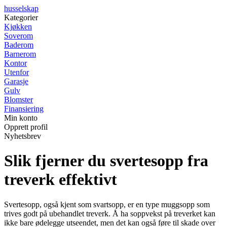
husselskap
Kategorier
Kjøkken
Soverom
Baderom
Barnerom
Kontor
Utenfor
Garasje
Gulv
Blomster
Finansiering
Min konto
Opprett profil
Nyhetsbrev
Slik fjerner du svertesopp fra
treverk effektivt
Svertesopp, også kjent som svartsopp, er en type muggsopp som
trives godt på ubehandlet treverk. Å ha soppvekst på treverket kan
ikke bare ødelegge utseendet, men det kan også føre til skade over