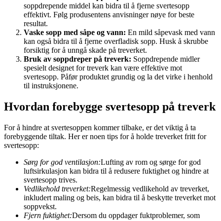
soppdrepende middel kan bidra til å fjerne svertesopp
effektivt. Følg produsentens anvisninger nøye for beste
resultat.
Vaske sopp med såpe og vann:
En mild såpevask med vann
kan også bidra til å fjerne overfladisk sopp. Husk å skrubbe
forsiktig for å unngå skade på treverket.
Bruk av soppdreper på treverk:
Soppdrepende midler
spesielt designet for treverk kan være effektive mot
svertesopp. Påfør produktet grundig og la det virke i henhold
til instruksjonene.
Hvordan forebygge svertesopp på treverk
For å hindre at svertesoppen kommer tilbake, er det viktig å ta
forebyggende tiltak. Her er noen tips for å holde treverket fritt for
svertesopp:
Sørg for god ventilasjon:
Lufting av rom og sørge for god
luftsirkulasjon kan bidra til å redusere fuktighet og hindre at
svertesopp trives.
Vedlikehold treverket:
Regelmessig vedlikehold av treverket,
inkludert maling og beis, kan bidra til å beskytte treverket mot
soppvekst.
Fjern fuktighet:
Dersom du oppdager fuktproblemer, som