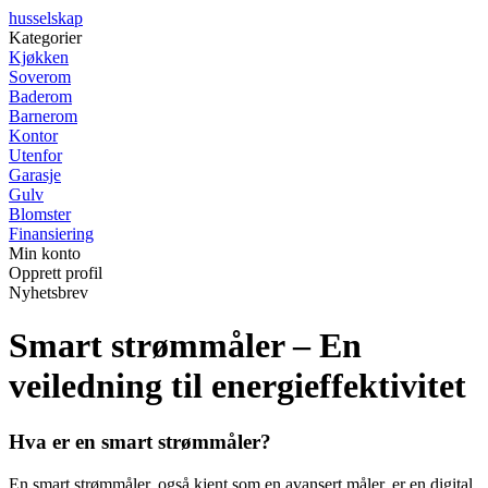
husselskap
Kategorier
Kjøkken
Soverom
Baderom
Barnerom
Kontor
Utenfor
Garasje
Gulv
Blomster
Finansiering
Min konto
Opprett profil
Nyhetsbrev
Smart strømmåler – En
veiledning til energieffektivitet
Hva er en smart strømmåler?
En smart strømmåler, også kjent som en avansert måler, er en digital