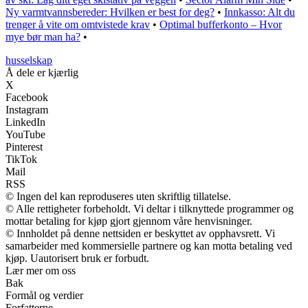
Ny varmtvannsbereder: Hvilken er best for deg?
•
Innkasso: Alt du
trenger å vite om omtvistede krav
•
Optimal bufferkonto – Hvor
mye bør man ha?
•
husselskap
Å dele er kjærlig
X
Facebook
Instagram
LinkedIn
YouTube
Pinterest
TikTok
Mail
RSS
© Ingen del kan reproduseres uten skriftlig tillatelse.
© Alle rettigheter forbeholdt. Vi deltar i tilknyttede programmer og
mottar betaling for kjøp gjort gjennom våre henvisninger.
© Innholdet på denne nettsiden er beskyttet av opphavsrett. Vi
samarbeider med kommersielle partnere og kan motta betaling ved
kjøp. Uautorisert bruk er forbudt.
Lær mer om oss
Bak
Formål og verdier
Forfatterne