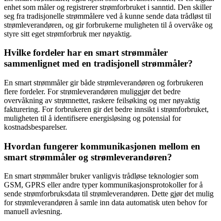
enhet som måler og registrerer strømforbruket i sanntid. Den skiller
seg fra tradisjonelle strømmålere ved å kunne sende data trådløst til
strømleverandøren, og gir forbrukerne muligheten til å overvåke og
styre sitt eget strømforbruk mer nøyaktig.
Hvilke fordeler har en smart strømmåler
sammenlignet med en tradisjonell strømmåler?
En smart strømmåler gir både strømleverandøren og forbrukeren
flere fordeler. For strømleverandøren muliggjør det bedre
overvåkning av strømnettet, raskere feilsøking og mer nøyaktig
fakturering. For forbrukeren gir det bedre innsikt i strømforbruket,
muligheten til å identifisere energisløsing og potensial for
kostnadsbesparelser.
Hvordan fungerer kommunikasjonen mellom en
smart strømmåler og strømleverandøren?
En smart strømmåler bruker vanligvis trådløse teknologier som
GSM, GPRS eller andre typer kommunikasjonsprotokoller for å
sende strømforbruksdata til strømleverandøren. Dette gjør det mulig
for strømleverandøren å samle inn data automatisk uten behov for
manuell avlesning.