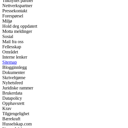
Tilknyttet partner
Nettverkspartner
Pressekontakt
Forespørsel
Miljø
Hold deg oppdatert
Motta meldinger
Sosial
Mail fra oss
Fellesskap
Området
Interne lenker
Sitemap
Blogginnlegg
Dokumenter
Skrivehjørne
Nyhetsfeed
Juridiske rammer
Brukerdata
Datapolicy
Opphavsrett
Krav
Tilgjengelighet
Bærekraft
Husselskap.com