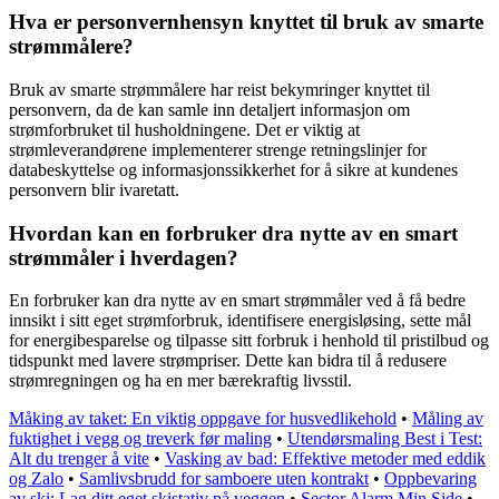
Hva er personvernhensyn knyttet til bruk av smarte
strømmålere?
Bruk av smarte strømmålere har reist bekymringer knyttet til
personvern, da de kan samle inn detaljert informasjon om
strømforbruket til husholdningene. Det er viktig at
strømleverandørene implementerer strenge retningslinjer for
databeskyttelse og informasjonssikkerhet for å sikre at kundenes
personvern blir ivaretatt.
Hvordan kan en forbruker dra nytte av en smart
strømmåler i hverdagen?
En forbruker kan dra nytte av en smart strømmåler ved å få bedre
innsikt i sitt eget strømforbruk, identifisere energisløsing, sette mål
for energibesparelse og tilpasse sitt forbruk i henhold til pristilbud og
tidspunkt med lavere strømpriser. Dette kan bidra til å redusere
strømregningen og ha en mer bærekraftig livsstil.
Måking av taket: En viktig oppgave for husvedlikehold
•
Måling av
fuktighet i vegg og treverk før maling
•
Utendørsmaling Best i Test:
Alt du trenger å vite
•
Vasking av bad: Effektive metoder med eddik
og Zalo
•
Samlivsbrudd for samboere uten kontrakt
•
Oppbevaring
av ski: Lag ditt eget skistativ på veggen
•
Sector Alarm Min Side
•