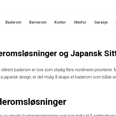
Baderom
Barnerom
Kontor
Utenfor
Garasje
romsløsninger og Japansk Sit
g stilrent baderom er noe som stadig flere nordmenn prioriterer
fra japansk design, er det mulig å skape et baderom som både er
deromsløsninger
ter av smarte baderomsløsninger som kan bidra til å optimalisere