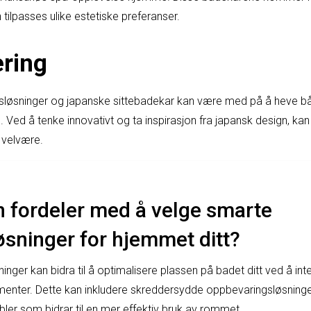
n tilpasses ulike estetiske preferanser.
ring
løsninger og japanske sittebadekar kan være med på å heve bå
. Ved å tenke innovativt og ta inspirasjon fra japansk design, k
 velvære.
n fordeler med å velge smarte
sninger for hjemmet ditt?
ger kan bidra til å optimalisere plassen på badet ditt ved å int
enter. Dette kan inkludere skreddersydde oppbevaringsløsninger
r som bidrar til en mer effektiv bruk av rommet.