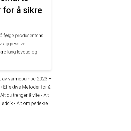
for å sikre
 å følge produsentens
av aggressive
kre lang levetid og
t av varmepumpe 2023 –
•
Effektive Metoder for å
lt du trenger å vite
•
Alt
d eddik
•
Alt om perlekre