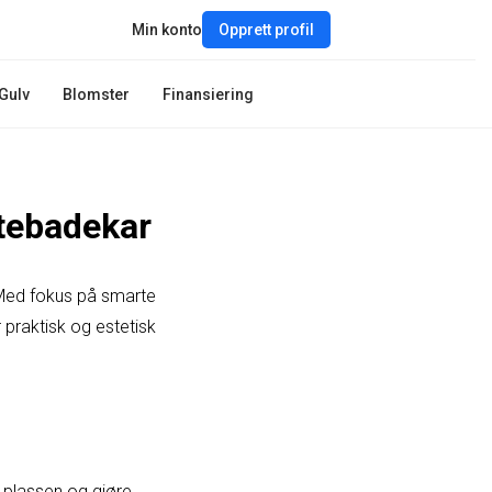
Min konto
Opprett profil
Gulv
Blomster
Finansiering
tebadekar
. Med fokus på smarte
 praktisk og estetisk
 plassen og gjøre