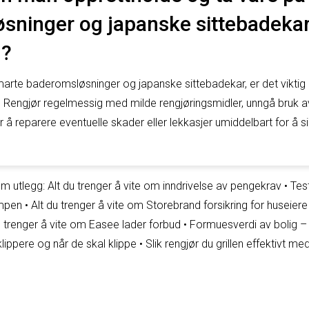
ninger og japanske sittebadekar 
d?
arte baderomsløsninger og japanske sittebadekar, er det viktig
 Rengjør regelmessig med milde rengjøringsmidler, unngå bruk 
r å reparere eventuelle skader eller lekkasjer umiddelbart for å si
.
m utlegg: Alt du trenger å vite om inndrivelse av pengekrav
•
Tes
mpen
•
Alt du trenger å vite om Storebrand forsikring for huseiere
u trenger å vite om Easee lader forbud
•
Formuesverdi av bolig – A
klippere og når de skal klippe
•
Slik rengjør du grillen effektivt me