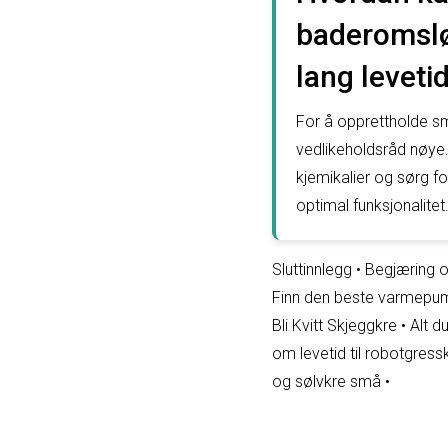
baderomsløs
lang leveti
For å opprettholde sm
vedlikeholdsråd nøye.
kjemikalier og sørg fo
optimal funksjonalitet
Sluttinnlegg
•
Begjæring o
Finn den beste varmepu
Bli Kvitt Skjeggkre
•
Alt d
om levetid til robotgress
og sølvkre små
•