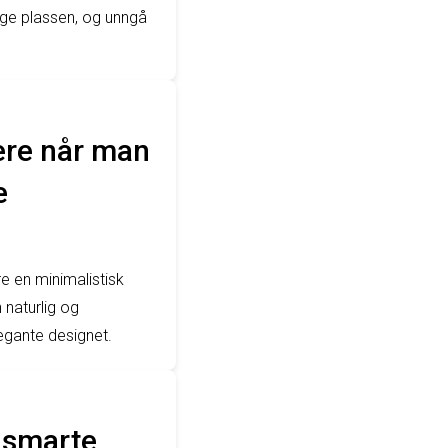
lige plassen, og unngå
ere når man
e
e en minimalistisk
 naturlig og
egante designet.
 smarte