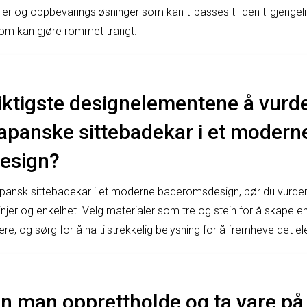
ler og oppbevaringsløsninger som kan tilpasses til den tilgjenge
som kan gjøre rommet trangt.
viktigste designelementene å vurd
japanske sittebadekar i et modern
esign?
japansk sittebadekar i et moderne baderomsdesign, bør du vurder
njer og enkelhet. Velg materialer som tre og stein for å skape en
, og sørg for å ha tilstrekkelig belysning for å fremheve det el
n man opprettholde og ta vare på