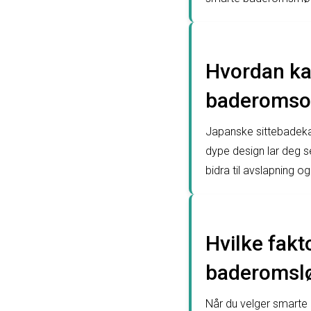
Hvordan ka
baderomso
Japanske sittebadeka
dype design lar deg 
bidra til avslapning o
Hvilke fak
baderomsløs
Når du velger smarte b