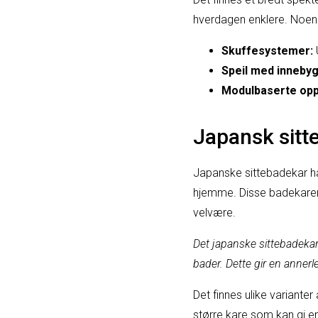
hverdagen enklere. Noen 
Skuffesystemer:
U
Speil med innebyg
Modulbaserte opp
Japansk sitt
Japanske sittebadekar h
hjemme. Disse badekarene
velvære.
Det japanske sittebadekar
bader. Dette gir en anner
Det finnes ulike variant
større kare som kan gi e