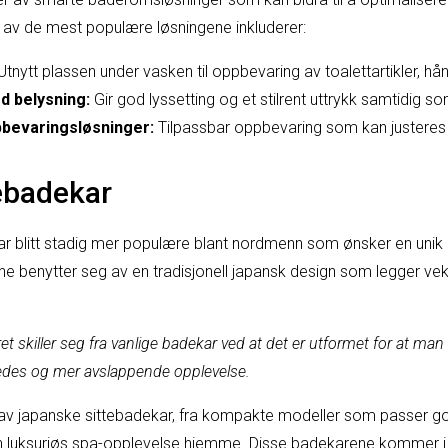
av de mest populære løsningene inkluderer:
tnytt plassen under vasken til oppbevaring av toalettartikler, hå
d belysning:
Gir god lyssetting og et stilrent uttrykk samtidig s
bevaringsløsninger:
Tilpassbar oppbevaring som kan justeres 
ebadekar
ar blitt stadig mer populære blant nordmenn som ønsker en uni
 benytter seg av en tradisjonell japansk design som legger vek
et skiller seg fra vanlige badekar ved at det er utformet for at m
ledes og mer avslappende opplevelse.
er av japanske sittebadekar, fra kompakte modeller som passer go
n luksuriøs spa-opplevelse hjemme. Disse badekarene kommer i u