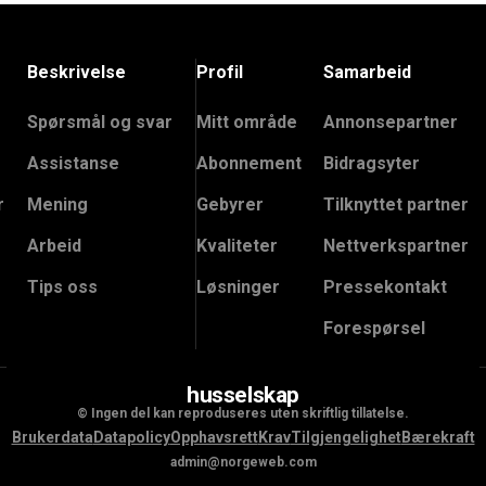
Beskrivelse
Profil
Samarbeid
Spørsmål og svar
Mitt område
Annonsepartner
Assistanse
Abonnement
Bidragsyter
r
Mening
Gebyrer
Tilknyttet partner
Arbeid
Kvaliteter
Nettverkspartner
Tips oss
Løsninger
Pressekontakt
Forespørsel
husselskap
© Ingen del kan reproduseres uten skriftlig tillatelse.
Brukerdata
Datapolicy
Opphavsrett
Krav
Tilgjengelighet
Bærekraft
admin@norgeweb.com