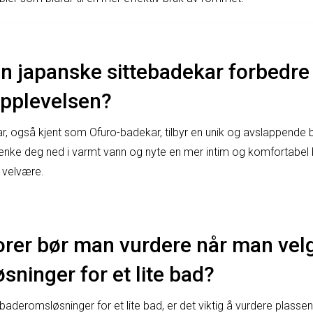
n japanske sittebadekar forbedre
pplevelsen?
r, også kjent som Ofuro-badekar, tilbyr en unik og avslappende
senke deg ned i varmt vann og nyte en mer intim og komfortabel
g velvære.
torer bør man vurdere når man vel
ninger for et lite bad?
aderomsløsninger for et lite bad, er det viktig å vurdere plassen