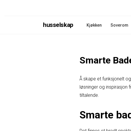
husselskap
Kjøkken
Soverom
Smarte Bade
Å skape et funksjonelt o
løsninger og inspirasjon 
tiltalende.
Smarte ba
Det finnes et bredt spek