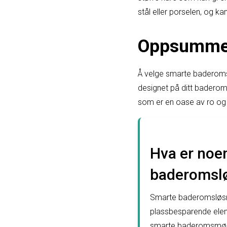
stål eller porselen, og ka
Oppsumme
Å velge smarte baderoms
designet på ditt baderom
som er en oase av ro og
Hva er noe
baderomslø
Smarte baderomsløsnin
plassbesparende elem
smarte baderomsmøble