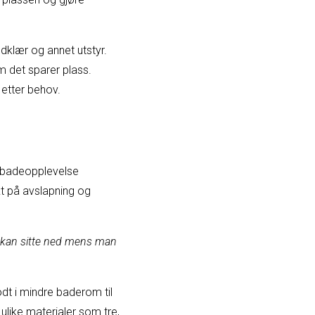
ndklær og annet utstyr.
om det sparer plass.
etter behov.
k badeopplevelse
t på avslapning og
an kan sitte ned mens man
dt i mindre baderom til
like materialer som tre,