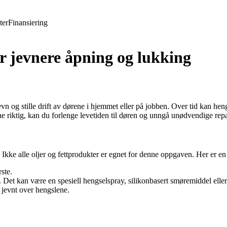
ter
Finansiering
r jevnere åpning og lukking
n og stille drift av dørene i hjemmet eller på jobben. Over tid kan heng
 riktig, kan du forlenge levetiden til døren og unngå unødvendige repa
 Ikke alle oljer og fettprodukter er egnet for denne oppgaven. Her er en
ste.
et kan være en spesiell hengselspray, silikonbasert smøremiddel eller 
 jevnt over hengslene.