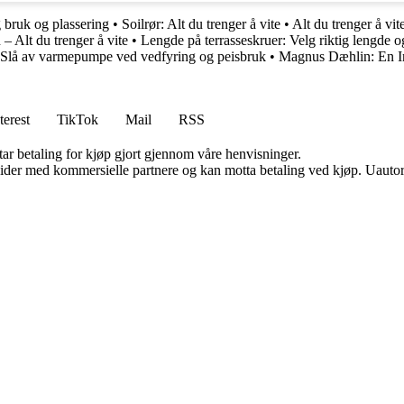
g bruk og plassering
•
Soilrør: Alt du trenger å vite
•
Alt du trenger å vit
– Alt du trenger å vite
•
Lengde på terrasseskruer: Velg riktig lengde og
Slå av varmepumpe ved vedfyring og peisbruk
•
Magnus Dæhlin: En I
terest
TikTok
Mail
RSS
tar betaling for kjøp gjort gjennom våre henvisninger.
ider med kommersielle partnere og kan motta betaling ved kjøp. Uautori