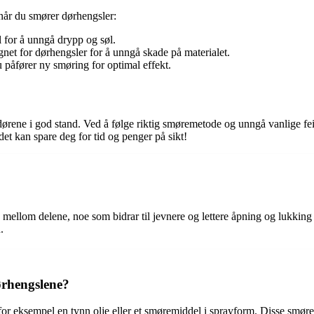
når du smører dørhengsler:
 for å unngå drypp og søl.
net for dørhengsler for å unngå skade på materialet.
 påfører ny smøring for optimal effekt.
ørene i god stand. Ved å følge riktig smøremetode og unngå vanlige feil
t kan spare deg for tid og penger på sikt!
 mellom delene, noe som bidrar til jevnere og lettere åpning og lukking 
.
ørhengslene?
for eksempel en tynn olje eller et smøremiddel i sprayform. Disse smøre