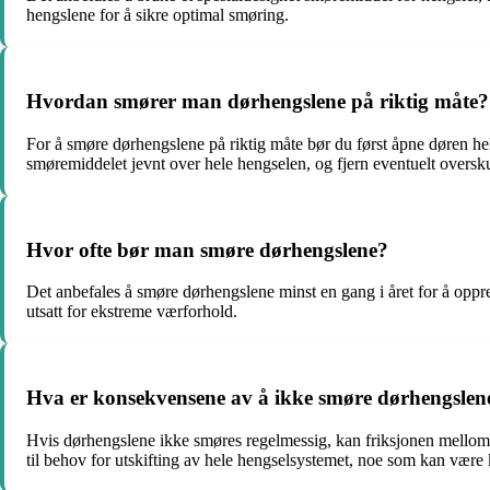
hengslene for å sikre optimal smøring.
Hvordan smører man dørhengslene på riktig måte?
For å smøre dørhengslene på riktig måte bør du først åpne døren hel
smøremiddelet jevnt over hele hengselen, og fjern eventuelt oversk
Hvor ofte bør man smøre dørhengslene?
Det anbefales å smøre dørhengslene minst en gang i året for å oppr
utsatt for ekstreme værforhold.
Hva er konsekvensene av å ikke smøre dørhengslene
Hvis dørhengslene ikke smøres regelmessig, kan friksjonen mellom de
til behov for utskifting av hele hengselsystemet, noe som kan være 