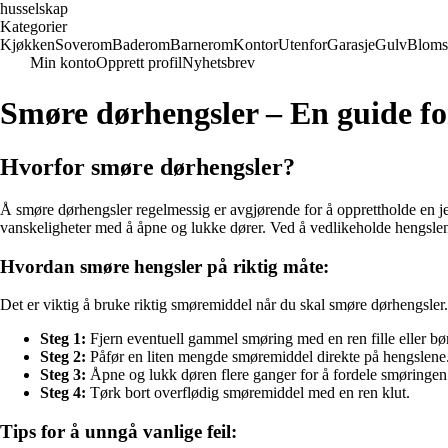
husselskap
Kategorier
Kjøkken
Soverom
Baderom
Barnerom
Kontor
Utenfor
Garasje
Gulv
Bloms
Min konto
Opprett profil
Nyhetsbrev
Smøre dørhengsler – En guide fo
Hvorfor smøre dørhengsler?
Å smøre dørhengsler regelmessig er avgjørende for å opprettholde en jev
vanskeligheter med å åpne og lukke dører. Ved å vedlikeholde hengslene
Hvordan smøre hengsler på riktig måte:
Det er viktig å bruke riktig smøremiddel når du skal smøre dørhengsler.
Steg 1:
Fjern eventuell gammel smøring med en ren fille eller bør
Steg 2:
Påfør en liten mengde smøremiddel direkte på hengslene. D
Steg 3:
Åpne og lukk døren flere ganger for å fordele smøringen
Steg 4:
Tørk bort overflødig smøremiddel med en ren klut.
Tips for å unngå vanlige feil: