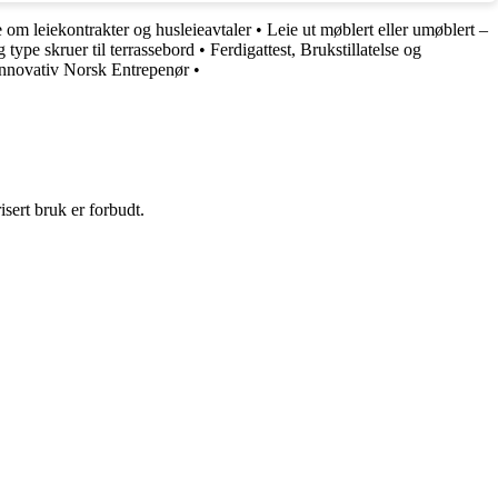
e om leiekontrakter og husleieavtaler
•
Leie ut møblert eller umøblert –
 type skruer til terrassebord
•
Ferdigattest, Brukstillatelse og
nnovativ Norsk Entrepenør
•
sert bruk er forbudt.