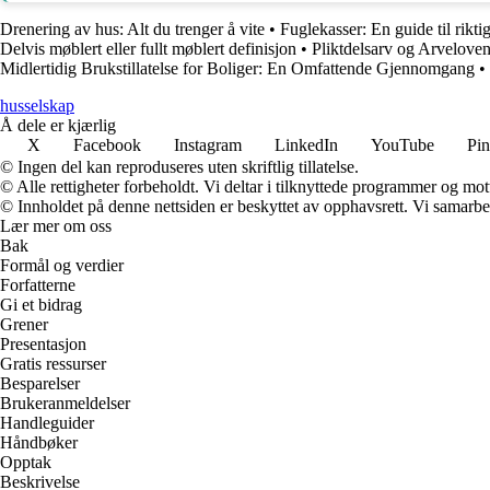
Drenering av hus: Alt du trenger å vite
•
Fuglekasser: En guide til rikti
Delvis møblert eller fullt møblert definisjon
•
Pliktdelsarv og Arveloven 
Midlertidig Brukstillatelse for Boliger: En Omfattende Gjennomgang
•
husselskap
Å dele er kjærlig
X
Facebook
Instagram
LinkedIn
YouTube
Pin
© Ingen del kan reproduseres uten skriftlig tillatelse.
© Alle rettigheter forbeholdt. Vi deltar i tilknyttede programmer og mot
© Innholdet på denne nettsiden er beskyttet av opphavsrett. Vi samarbe
Lær mer om oss
Bak
Formål og verdier
Forfatterne
Gi et bidrag
Grener
Presentasjon
Gratis ressurser
Besparelser
Brukeranmeldelser
Handleguider
Håndbøker
Opptak
Beskrivelse