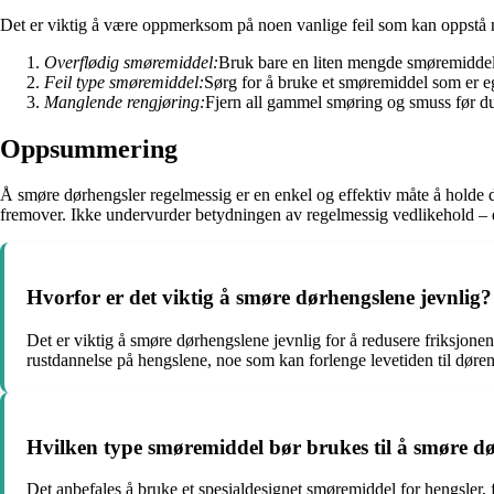
Det er viktig å være oppmerksom på noen vanlige feil som kan oppstå 
Overflødig smøremiddel:
Bruk bare en liten mengde smøremiddel
Feil type smøremiddel:
Sørg for å bruke et smøremiddel som er eg
Manglende rengjøring:
Fjern all gammel smøring og smuss før du
Oppsummering
Å smøre dørhengsler regelmessig er en enkel og effektiv måte å holde d
fremover. Ikke undervurder betydningen av regelmessig vedlikehold – de
Hvorfor er det viktig å smøre dørhengslene jevnlig?
Det er viktig å smøre dørhengslene jevnlig for å redusere friksjonen
rustdannelse på hengslene, noe som kan forlenge levetiden til døren
Hvilken type smøremiddel bør brukes til å smøre d
Det anbefales å bruke et spesialdesignet smøremiddel for hengsler, 