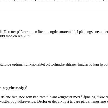
t. Deretter påfører du en liten mengde smøremiddel på hengslene, enten 
udd med en ren klut.
ettholde optimal funksjonalitet og forhindre slitasje. Imidlertid kan h
 regelmessig?
lene øke, noe som kan føre til vanskeligheter med å åpne og lukke døren
kostbart og tidkrevende. Derfor er det viktig å ta vare på dørhengslene