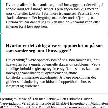
Hvis snø allerede har samlet seg inntil husveggen, er det viktig å
handle raskt for å unngå skader. Fjern snøen forsiktig med en
snøskuffe eller kost for å forhindre isdannelser. Pass på å ikke
skade takrenner eller bygningsmaterialer under fjerningen.
Dersom det har dannet seg is, kan man bruke varmt vann eller
isfjerner for å løse opp isen.
Hvorfor er det viktig å være oppmerksom på snø
som samler seg inntil husveggen?
Det er viktig å være oppmerksom på snø som samler seg inntil
husveggen for å unngå potensielle skader og problemer. Ved å
ta tidlige forholdsregler og regelmessig fjerne snøen, kan man
forebygge vannskader, fuktproblemer og andre
konstruksjonsmessige utfordringer. Å være proaktiv når det
gjelder snøhåndtering kan bidra til å opprettholde husets
integritet og sikkerhet.
Fjerning av Mose på Tak med Eddik – Den Ultimate Guiden
•
Varevindu og Varighet: En Guide til Effektivt Energitap og Muligheten
til å Lage Vinduer Selv
•
Krav til håndløper i trapp og rekkverk – Alt