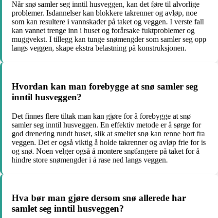
Når snø samler seg inntil husveggen, kan det føre til alvorlige
problemer. Isdannelser kan blokkere takrenner og avløp, noe
som kan resultere i vannskader på taket og veggen. I verste fall
kan vannet trenge inn i huset og forårsake fuktproblemer og
muggvekst. I tillegg kan tunge snømengder som samler seg opp
langs veggen, skape ekstra belastning på konstruksjonen.
Hvordan kan man forebygge at snø samler seg
inntil husveggen?
Det finnes flere tiltak man kan gjøre for å forebygge at snø
samler seg inntil husveggen. En effektiv metode er å sørge for
god drenering rundt huset, slik at smeltet snø kan renne bort fra
veggen. Det er også viktig å holde takrenner og avløp frie for is
og snø. Noen velger også å montere snøfangere på taket for å
hindre store snømengder i å rase ned langs veggen.
Hva bør man gjøre dersom snø allerede har
samlet seg inntil husveggen?