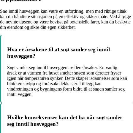
Snø inntil husveggen kan være en utfordring, men med riktige tiltak
kan du håndtere situasjonen på en effektiv og sikker måte. Ved å følge
de nevnte tipsene og være bevisst på potensielle farer, kan du beskytte
din eiendom og sikre din egen sikkerhet.
Hva er årsakene til at snø samler seg inntil
husveggen?
Snø samler seg inntil husveggen av flere årsaker. En vanlig
årsak er at varmen fra huset smelter snøen som deretter fryser
igjen når temperaturen synker. Dette skaper isdannelser som kan
blokkere avløp og forårsake lekkasjer. I tillegg kan
vindretningen og bygningens form bidra til at snøen samler seg
inntil veggen.
Hvilke konsekvenser kan det ha når snø samler
seg inntil husveggen?