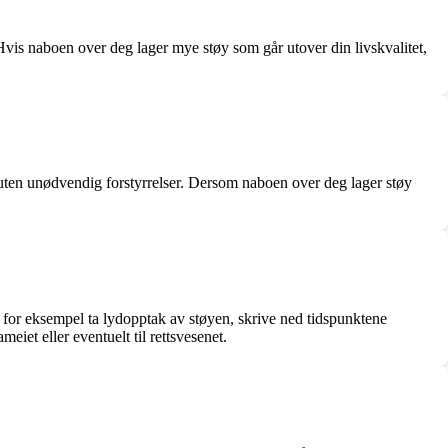
n. Hvis naboen over deg lager mye støy som går utover din livskvalitet,
jø uten unødvendig forstyrrelser. Dersom naboen over deg lager støy
for eksempel ta lydopptak av støyen, skrive ned tidspunktene
iet eller eventuelt til rettsvesenet.