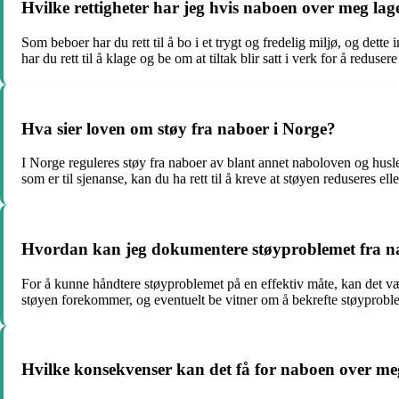
Hvilke rettigheter har jeg hvis naboen over meg lag
Som beboer har du rett til å bo i et trygt og fredelig miljø, og dett
har du rett til å klage og be om at tiltak blir satt i verk for å reduser
Hva sier loven om støy fra naboer i Norge?
I Norge reguleres støy fra naboer av blant annet naboloven og huslei
som er til sjenanse, kan du ha rett til å kreve at støyen reduseres elle
Hvordan kan jeg dokumentere støyproblemet fra 
For å kunne håndtere støyproblemet på en effektiv måte, kan det v
støyen forekommer, og eventuelt be vitner om å bekrefte støyproblemet
Hvilke konsekvenser kan det få for naboen over meg