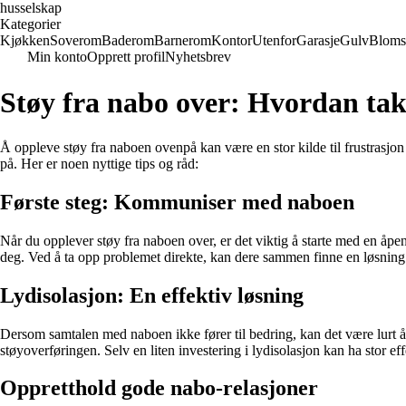
husselskap
Kategorier
Kjøkken
Soverom
Baderom
Barnerom
Kontor
Utenfor
Garasje
Gulv
Bloms
Min konto
Opprett profil
Nyhetsbrev
Støy fra nabo over: Hvordan takl
Å oppleve støy fra naboen ovenpå kan være en stor kilde til frustrasjo
på. Her er noen nyttige tips og råd:
Første steg: Kommuniser med naboen
Når du opplever støy fra naboen over, er det viktig å starte med en åpe
deg. Ved å ta opp problemet direkte, kan dere sammen finne en løsning 
Lydisolasjon: En effektiv løsning
Dersom samtalen med naboen ikke fører til bedring, kan det være lurt å v
støyoverføringen. Selv en liten investering i lydisolasjon kan ha stor eff
Oppretthold gode nabo-relasjoner