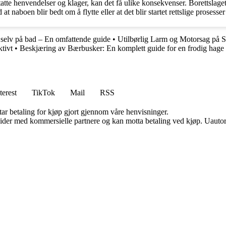
tatte henvendelser og klager, kan det få ulike konsekvenser. Borettslage
at naboen blir bedt om å flytte eller at det blir startet rettslige prosesser
selv på bad – En omfattende guide
•
Utilbørlig Larm og Motorsag på 
ktivt
•
Beskjæring av Bærbusker: En komplett guide for en frodig hage
terest
TikTok
Mail
RSS
tar betaling for kjøp gjort gjennom våre henvisninger.
ider med kommersielle partnere og kan motta betaling ved kjøp. Uautori