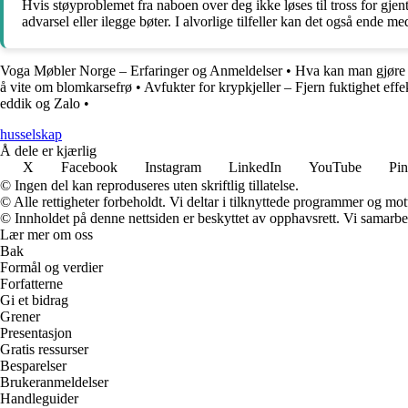
Hvis støyproblemet fra naboen over deg ikke løses til tross for gjen
advarsel eller ilegge bøter. I alvorlige tilfeller kan det også ende med 
Voga Møbler Norge – Erfaringer og Anmeldelser
•
Hva kan man gjøre 
å vite om blomkarsefrø
•
Avfukter for krypkjeller – Fjern fuktighet effe
eddik og Zalo
•
husselskap
Å dele er kjærlig
X
Facebook
Instagram
LinkedIn
YouTube
Pin
© Ingen del kan reproduseres uten skriftlig tillatelse.
© Alle rettigheter forbeholdt. Vi deltar i tilknyttede programmer og mot
© Innholdet på denne nettsiden er beskyttet av opphavsrett. Vi samarbe
Lær mer om oss
Bak
Formål og verdier
Forfatterne
Gi et bidrag
Grener
Presentasjon
Gratis ressurser
Besparelser
Brukeranmeldelser
Handleguider