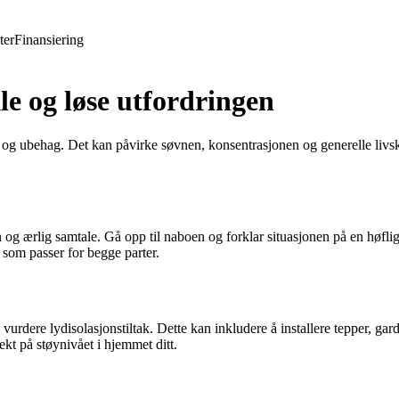
ter
Finansiering
e og løse utfordringen
n og ubehag. Det kan påvirke søvnen, konsentrasjonen og generelle livs
n og ærlig samtale. Gå opp til naboen og forklar situasjonen på en høfli
som passer for begge parter.
urdere lydisolasjonstiltak. Dette kan inkludere å installere tepper, gard
ekt på støynivået i hjemmet ditt.