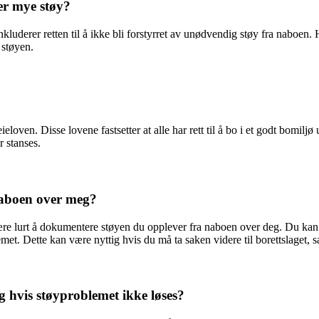
er mye støy?
e inkluderer retten til å ikke bli forstyrret av unødvendig støy fra naboe
e støyen.
eloven. Disse lovene fastsetter at alle har rett til å bo i et godt bomil
r stanses.
naboen over meg?
ære lurt å dokumentere støyen du opplever fra naboen over deg. Du kan 
. Dette kan være nyttig hvis du må ta saken videre til borettslaget, same
 hvis støyproblemet ikke løses?