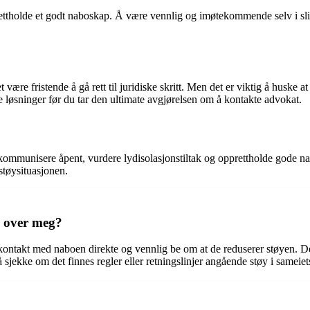
ettholde et godt naboskap. Å være vennlig og imøtekommende selv i slike
re fristende å gå rett til juridiske skritt. Men det er viktig å huske at 
ve løsninger før du tar den ultimate avgjørelsen om å kontakte advokat.
kommunisere åpent, vurdere lydisolasjonstiltak og opprettholde gode na
støysituasjonen.
n over meg?
kontakt med naboen direkte og vennlig be om at de reduserer støyen. De
 sjekke om det finnes regler eller retningslinjer angående støy i sameiet