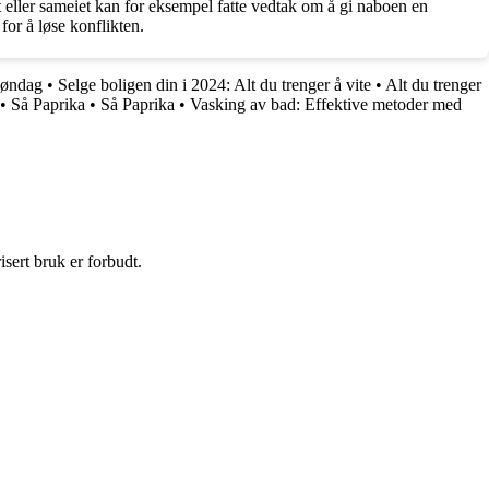
t eller sameiet kan for eksempel fatte vedtak om å gi naboen en
 for å løse konflikten.
Søndag
•
Selge boligen din i 2024: Alt du trenger å vite
•
Alt du trenger
•
Så Paprika
•
Så Paprika
•
Vasking av bad: Effektive metoder med
sert bruk er forbudt.